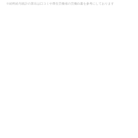
※給料給与統計の算出は口コミや厚生労働省の労働白書を参考にしております