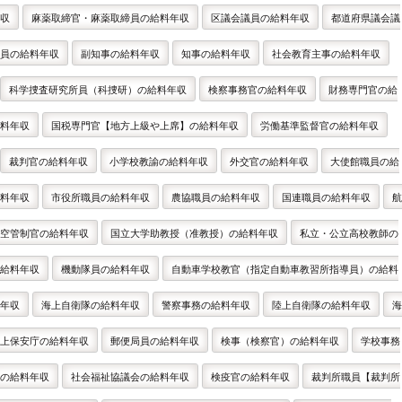
収
麻薬取締官・麻薬取締員の給料年収
区議会議員の給料年収
都道府県議会議
員の給料年収
副知事の給料年収
知事の給料年収
社会教育主事の給料年収
科学捜査研究所員（科捜研）の給料年収
検察事務官の給料年収
財務専門官の給
料年収
国税専門官【地方上級や上席】の給料年収
労働基準監督官の給料年収
裁判官の給料年収
小学校教諭の給料年収
外交官の給料年収
大使館職員の給
料年収
市役所職員の給料年収
農協職員の給料年収
国連職員の給料年収
航
空管制官の給料年収
国立大学助教授（准教授）の給料年収
私立・公立高校教師の
給料年収
機動隊員の給料年収
自動車学校教官（指定自動車教習所指導員）の給料
年収
海上自衛隊の給料年収
警察事務の給料年収
陸上自衛隊の給料年収
海
上保安庁の給料年収
郵便局員の給料年収
検事（検察官）の給料年収
学校事務
の給料年収
社会福祉協議会の給料年収
検疫官の給料年収
裁判所職員【裁判所