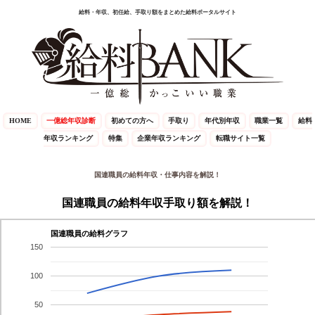
給料・年収、初任給、手取り額をまとめた給料ポータルサイト
HOME
一億総年収診断
初めての方へ
手取り
年代別年収
職業一覧
給料
年収ランキング
特集
企業年収ランキング
転職サイト一覧
国連職員の給料年収・仕事内容を解説！
国連職員の給料年収手取り額を解説！
国連職員の給料グラフ
150
100
50