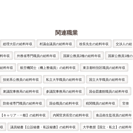
関連職業
総理大臣の給料年収
村議会議員の給料年収
校長先生の給料年収
交渉人の給
料年収
外務省専門職員の給料年収
国家公務員2種の給料年収
国家公務員1種の
給料年収
航空機関士（機上整備員）の給料年収
東京都特別区職員の給料年収
技術系公務員の給料年収
私立大学職員の給料年収
国立大学職員の給料年収
衆議院事務局の給料年収
参議院事務局の給料年収
国会図書館職員の給料年収
防衛省専門職員の給料年収
国会職員の給料年収
税関職員の給料年収
官僚
【キャリア・一般】の給料年収
内閣官房長官の給料年収
食品衛生監視員の給料年
収
議員秘書【公設秘書・私設秘書】の給料年収
大学教授【国立・私立】の給料年