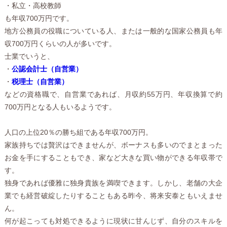
・私立・高校教師
も年収700万円です。
地方公務員の役職についている人、または一般的な国家公務員も年
収700万円くらいの人が多いです。
士業でいうと、
・
公認会計士（自営業）
・
税理士（自営業）
などの資格職で、自営業であれば、月収約55万円、年収換算で約
700万円となる人もいるようです。
人口の上位20％の勝ち組である年収700万円。
家族持ちでは贅沢はできませんが、ボーナスも多いのでまとまった
お金を手にすることもでき、家など大きな買い物ができる年収帯で
す。
独身であれば優雅に独身貴族を満喫できます。しかし、老舗の大企
業でも経営破綻したりすることもある昨今、将来安泰ともいえませ
ん。
何が起こっても対処できるように現状に甘んじず、自分のスキルを