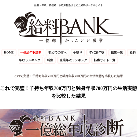
給料・年収、初任給、手取り額をまとめた給料ポータルサイト
HOME
一億総年収診断
初めての方へ
手取り
年代別年収
職業一覧
給料
年収ランキング
特集
企業年収ランキング
転職サイト一覧
これで完璧！子持ち年収700万円と独身年収700万円の生活実態を比較した結果
これで完璧！子持ち年収700万円と独身年収700万円の生活実態
を比較した結果