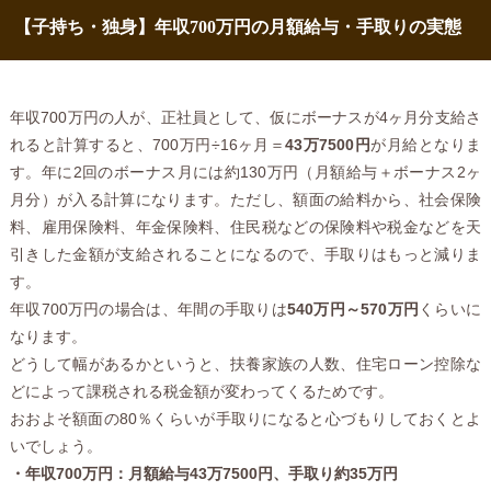
【子持ち・独身】年収700万円の月額給与・手取りの実態
年収700万円の人が、正社員として、仮にボーナスが4ヶ月分支給さ
れると計算すると、700万円÷16ヶ月＝
43万7500円
が月給となりま
す。年に2回のボーナス月には約130万円（月額給与＋ボーナス2ヶ
月分）が入る計算になります。ただし、額面の給料から、社会保険
料、雇用保険料、年金保険料、住民税などの保険料や税金などを天
引きした金額が支給されることになるので、手取りはもっと減りま
す。
年収700万円の場合は、年間の手取りは
540万円～570万円
くらいに
なります。
どうして幅があるかというと、扶養家族の人数、住宅ローン控除な
どによって課税される税金額が変わってくるためです。
おおよそ額面の80％くらいが手取りになると心づもりしておくとよ
いでしょう。
・年収700万円：月額給与43万7500円、手取り約35万円