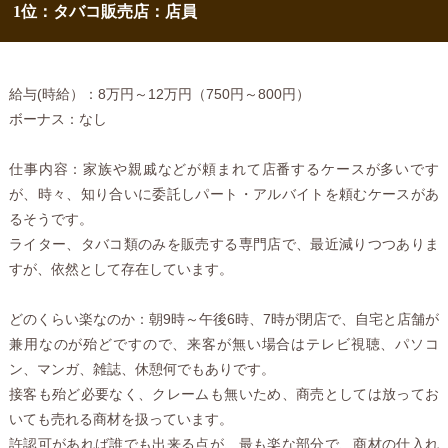
1位：タバコ販売店：店員
給与(時給）：8万円～12万円（750円～800円）
ボーナス：なし
仕事内容：家族や親戚などが頼まれて店番するケースが多いです
が、時々、知り合いに委託しパート・アルバイトを頼むケースがあ
るそうです。
ライター、タバコ類のみを販売する専門店で、最近減りつつありま
すが、依然として存在しています。
どのくらい楽なのか：朝9時～午後6時、7時が閉店で、自宅と店舗が
兼用なのが殆どですので、来客が無い場合はテレビ視聴、パソコ
ン、マンガ、雑誌、休憩何でもありです。
接客も殆ど必要なく、クレームも無いため、商売としては放ってお
いても売れる商材を扱っています。
許認可があれば誰でも出来る点が、最も楽な部分で、商材の仕入れ