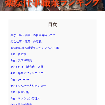
目次
楽な仕事（職業）の仕事内容って？
楽な仕事（職業）の定義
肉体的に楽な職業ランキングベスト25
1位：資産家
2位：天下り職員
3位：たばこ販売店 店員
4位：専業アフィリエイター
5位：youtuber
6位：シルバー人材センター
7位：倉庫守衛
8位：マンション管理人
9位：美術館職員