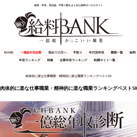
給料・年収、初任給、手取り額をまとめた給料ポータルサイト
HOME
一億総年収診断
初めての方へ
手取り
年代別年収
職業一覧
給料
年収ランキング
特集
企業年収ランキング
転職サイト一覧
肉体的に楽な仕事職業・精神的に楽な職業ランキングベスト50
肉体的に楽な仕事職業・精神的に楽な職業ランキングベスト50