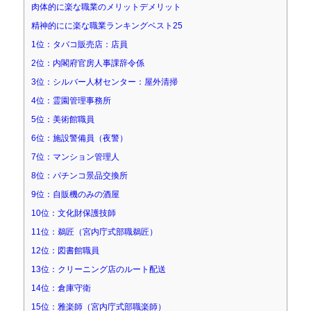
肉体的に楽な職業のメリットデメリット
精神的にに楽な職業ランキングベスト25
1位：タバコ販売店：店員
2位：内閣府官房人事課辞令係
3位：シルバー人材センター：屋外清掃
4位：霊園管理事務所
5位：美術館職員
6位：施設警備員（夜警）
7位：マンション管理人
8位：パチンコ景品交換所
9位：自販機のみの酒屋
10位：文化財保護技師
11位：鵜匠（宮内庁式部職鵜匠）
12位：図書館職員
13位：クリーニング店のルート配送
14位：倉庫守衛
15位：雅楽師（宮内庁式部職楽師）