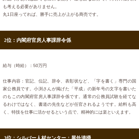
も考える必要がありません。
丸1日座ってれば、勝手に売上が上がる商売です。
2位：内閣府官房人事課辞令係
給与（時給）：50万円
仕事内容：官記、位記、辞令、表彰状など、「字を書く」専門の国
家公務員です。小渕さんが掲げた「平成」の新年号の文字を書いた
のもこの内閣府官房人事課辞令係です。通常の公務員試験を経てな
るわけではなく、書道の先生などが任官されるようです。給料も高
く、特技を仕事に活かせるという点で、精神的には楽といえます。
3位：シルバー人材センター：屋外清掃