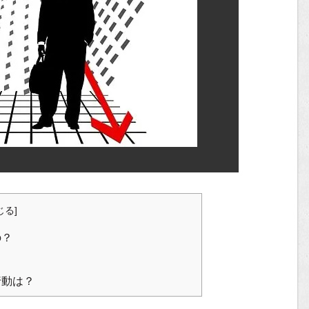
じる
]
の？
？
行動は？