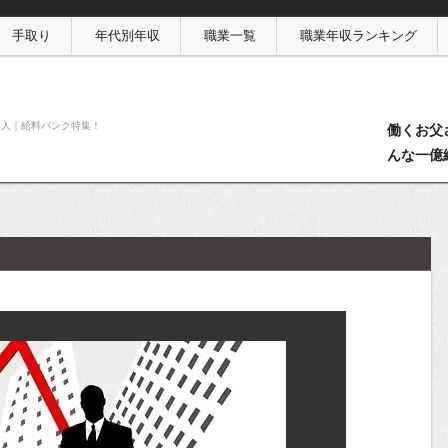
手取り
年代別年収
職業一覧
職業年収ランキング
い人｜給料バンク特集！
働くお父
んな一億