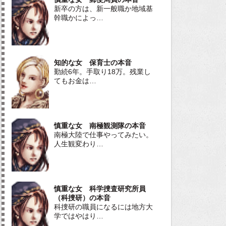
新卒の方は、新一般職か地域基
幹職かによっ…
知的な女 保育士の本音
勤続6年。手取り18万。残業し
てもお金は…
慎重な女 南極観測隊の本音
南極大陸で仕事やってみたい。
人生観変わり…
慎重な女 科学捜査研究所員
（科捜研）の本音
科捜研の職員になるには地方大
学ではやはり…