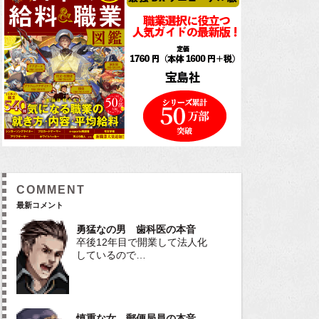
COMMENT
最新コメント
勇猛なの男 歯科医の本音
卒後12年目で開業して法人化
しているので…
慎重な女 郵便局員の本音