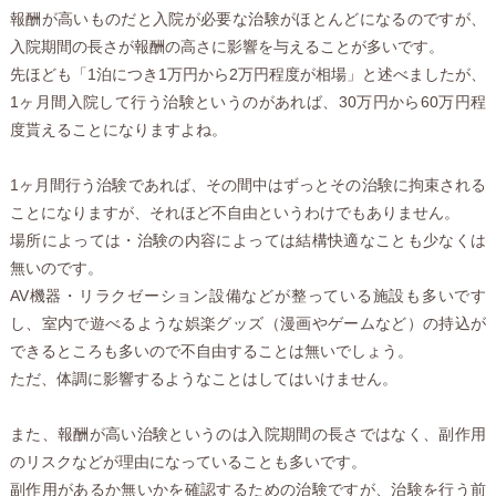
報酬が高いものだと入院が必要な治験がほとんどになるのですが、
入院期間の長さが報酬の高さに影響を与えることが多いです。
先ほども「1泊につき1万円から2万円程度が相場」と述べましたが、
1ヶ月間入院して行う治験というのがあれば、30万円から60万円程
度貰えることになりますよね。
1ヶ月間行う治験であれば、その間中はずっとその治験に拘束される
ことになりますが、それほど不自由というわけでもありません。
場所によっては・治験の内容によっては結構快適なことも少なくは
無いのです。
AV機器・リラクゼーション設備などが整っている施設も多いです
し、室内で遊べるような娯楽グッズ（漫画やゲームなど）の持込が
できるところも多いので不自由することは無いでしょう。
ただ、体調に影響するようなことはしてはいけません。
また、報酬が高い治験というのは入院期間の長さではなく、副作用
のリスクなどが理由になっていることも多いです。
副作用があるか無いかを確認するための治験ですが、治験を行う前