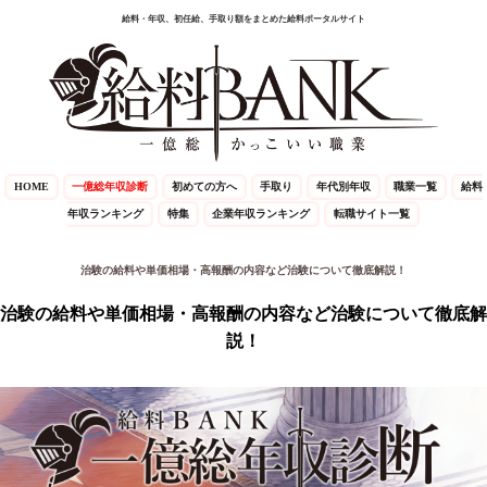
給料・年収、初任給、手取り額をまとめた給料ポータルサイト
HOME
一億総年収診断
初めての方へ
手取り
年代別年収
職業一覧
給料
年収ランキング
特集
企業年収ランキング
転職サイト一覧
治験の給料や単価相場・高報酬の内容など治験について徹底解説！
治験の給料や単価相場・高報酬の内容など治験について徹底解
説！