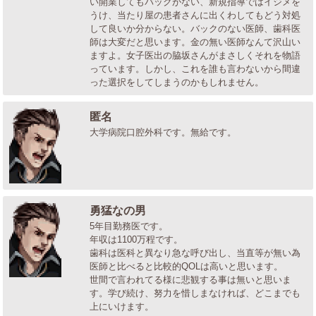
い開業してもバックがない、新規指導ではイジメを
うけ、当たり屋の患者さんに出くわしてもどう対処
して良いか分からない。バックのない医師、歯科医
師は大変だと思います。金の無い医師なんて沢山い
ますよ。女子医出の脇坂さんがまさしくそれを物語
っています。しかし、これを誰も言わないから間違
った選択をしてしまうのかもしれません。
匿名
大学病院口腔外科です。無給です。
勇猛なの男
5年目勤務医です。
年収は1100万程です。
歯科は医科と異なり急な呼び出し、当直等が無い為
医師と比べると比較的QOLは高いと思います。
世間で言われてる様に悲観する事は無いと思いま
す。学び続け、努力を惜しまなければ、どこまでも
上にいけます。