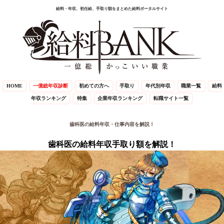
給料・年収、初任給、手取り額をまとめた給料ポータルサイト
HOME
一億総年収診断
初めての方へ
手取り
年代別年収
職業一覧
給料
年収ランキング
特集
企業年収ランキング
転職サイト一覧
歯科医の給料年収・仕事内容を解説！
歯科医の給料年収手取り額を解説！