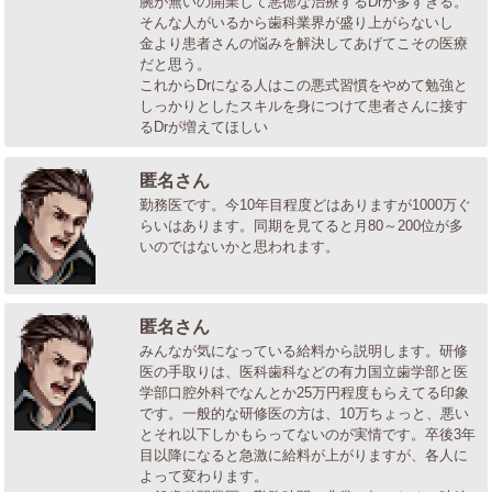
腕が無いの開業して悪徳な治療するDrが多すぎる。
そんな人がいるから歯科業界が盛り上がらないし
金より患者さんの悩みを解決してあげてこその医療
だと思う。
これからDrになる人はこの悪式習慣をやめて勉強と
しっかりとしたスキルを身につけて患者さんに接す
るDrが増えてほしい
匿名さん
勤務医です。今10年目程度どはありますが1000万ぐ
らいはあります。同期を見てると月80～200位が多
いのではないかと思われます。
匿名さん
みんなが気になっている給料から説明します。研修
医の手取りは、医科歯科などの有力国立歯学部と医
学部口腔外科でなんとか25万円程度もらえてる印象
です。一般的な研修医の方は、10万ちょっと、悪い
とそれ以下しかもらってないのが実情です。卒後3年
目以降になると急激に給料が上がりますが、各人に
よって変わります。