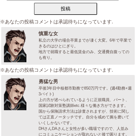
※あなたの投稿コメントは承認待ちになっています.
慎重な女
私立の大学の場合卒業までが凄く大変。6年で卒業で
きるのはひとにぎり。
地方で就職すると最低賃金のみ、交通費自腹っての
も有り。
※あなたの投稿コメントは承認待ちになっています.
勇猛な男
卒後3年目中核都市勤務で850万円です。(週4勤務+週
3バイト)
上の方が述べられているように正規職員、パート、
国家試験対策塾講師etc.様々な働き方ができます。
国から保険請求方法は診査されますが、技術に関し
ては正直ノータッチです。自分を戒めて腕を磨いて
いくしかないです。
DHさんDAさんと女性が多い職場ですので、人並み
にコミュニケーションが取れないと後で困ります。