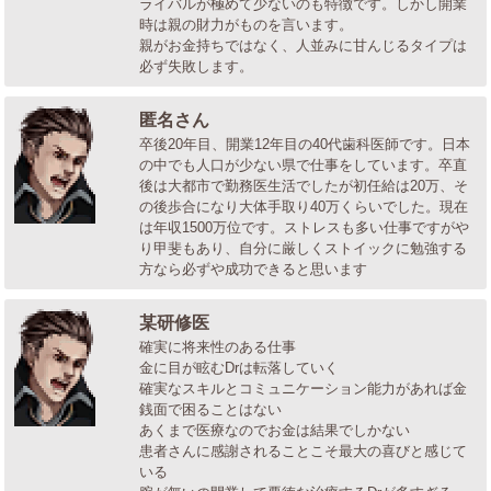
ライバルが極めて少ないのも特徴です。しかし開業
時は親の財力がものを言います。
親がお金持ちではなく、人並みに甘んじるタイプは
必ず失敗します。
匿名さん
卒後20年目、開業12年目の40代歯科医師です。日本
の中でも人口が少ない県で仕事をしています。卒直
後は大都市で勤務医生活でしたが初任給は20万、そ
の後歩合になり大体手取り40万くらいでした。現在
は年収1500万位です。ストレスも多い仕事ですがや
り甲斐もあり、自分に厳しくストイックに勉強する
方なら必ずや成功できると思います
某研修医
確実に将来性のある仕事
金に目が眩むDrは転落していく
確実なスキルとコミュニケーション能力があれば金
銭面で困ることはない
あくまで医療なのでお金は結果でしかない
患者さんに感謝されることこそ最大の喜びと感じて
いる