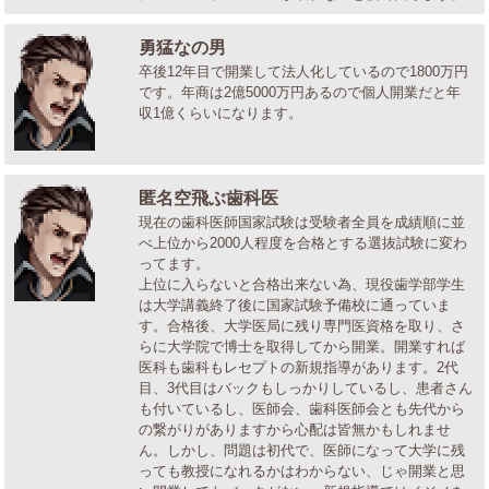
勇猛なの男
卒後12年目で開業して法人化しているので1800万円
です。年商は2億5000万円あるので個人開業だと年
収1億くらいになります。
匿名空飛ぶ歯科医
現在の歯科医師国家試験は受験者全員を成績順に並
べ上位から2000人程度を合格とする選抜試験に変わ
ってます。
上位に入らないと合格出来ない為、現役歯学部学生
は大学講義終了後に国家試験予備校に通っていま
す。合格後、大学医局に残り専門医資格を取り、さ
らに大学院で博士を取得してから開業。開業すれば
医科も歯科もレセプトの新規指導があります。2代
目、3代目はバックもしっかりしているし、患者さん
も付いているし、医師会、歯科医師会とも先代から
の繋がりがありますから心配は皆無かもしれませ
ん。しかし、問題は初代で、医師になって大学に残
っても教授になれるかはわからない、じゃ開業と思