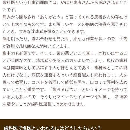
歯科医という仕事の面白さは、やはり患者さんから感謝されるとこ
ろです。
痛みから開放され「ありがとう」と言ってくれる患者さんの存在は
とても大きなものです。また珍しいケースの疾病の治療を完了させ
たとき、大きな達成感を得ることができます。
歯を削ったり、噛み合わせを見たり、細かな作業が多いので、手先
が器用で几帳面な人が向いています。
集中力も必須です。そして、歯の悪いところ直し、きれいにするこ
とが目的なので、清潔感がある人の方がよいでしょう。現役の歯科
医は開業医として活躍する人がほとんどであり、歯科医としての能
力だけでなく、病院を運営するという経営能力も問われます。人を
雇って教育し、コストを管理して経営を保ち、口コミで評判を広め
ていくことが重要です。「歯医者は怖い」というイメージを持って
いる人も多いので、そうしたマイナスなイメージを払拭し、常連客
を増やすことが歯科医運営には欠かせません。
歯科医で名医といわれるにはどうしたらいい？