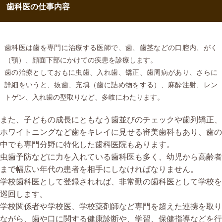
歯科医の仕事内容
歯科医は歯を専門に治療する医師で、歯、歯茎などの口腔内、がく
（顎）、顔面下部にかけての疾患を診療します。
歯の治療としておもに虫歯、入れ歯、矯正、歯周病があり、さらに
詳細をいうと、抜歯、充填（歯に詰め物をする）、麻酔注射、レン
トゲン、入れ歯の型取りなど、多岐にわたります。
また、子どもの成長にともなう歯並びのチェックや歯列矯正、
ホワイトニングなど歯をキレイに見せる審美歯科もあり、歯の
中でも専門分野に特化した歯科医院もあります。
虫歯予防などに力を入れている歯科医も多く、幼児から高齢者
まで幅広い年代の患者を相手にしなければなりません。
学校歯科医として登録されれば、非常勤の歯科医として学校を
巡回します。
学校関係者や学校医、学校薬剤師など専門を超えた連携を取り
ながら、歯や口に関する健康診断や、学習、保健指導などを行