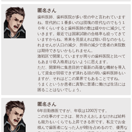
匿名さん
歯科医師、歯科医院が多い世の中と言われています
ね。世代的に１番多いのは団塊の世代なのでもう１
０年くらいすると歯科医師の数は緩やかに減少して
いきます。最近では国家試験の合格率も絞ってきて
いますからね。将来を見据えれば狙い目なのかもし
れませんが人口の減少、所得の減少で患者の来院数
は期待できないかもしれません。
激戦区で開業していますが周りの歯科医院と比べて
もあまり収入格差はないように思えます。
ただ、開業時に集患目的で最新の高価な機材を導入
して資金が回収できず潰れる頭の弱い歯科医師もい
ますが、それはどこの業界でもあることですね。
うまくというか患者に真摯に普通に働けば生活には
困ることはないでしょう。
匿名さん
6年目勤務医ですが、年収は1200万です。
この仕事のすごさは、努力さえおしまなければ給料
も能力もいくらでも上昇できる所です。私立でお金
積んで歯医者になった人が9割を占めるので、優秀な