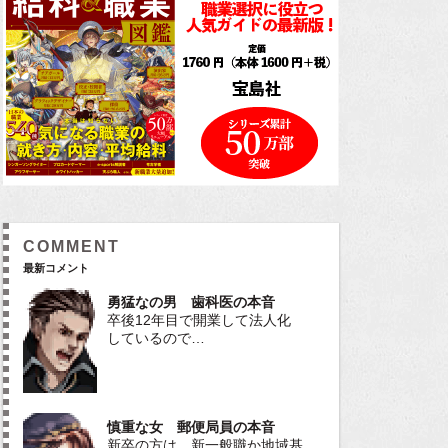
COMMENT
最新コメント
勇猛なの男 歯科医の本音
卒後12年目で開業して法人化
しているので…
慎重な女 郵便局員の本音
新卒の方は、新一般職か地域基