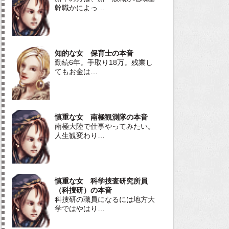
幹職かによっ…
知的な女 保育士の本音
勤続6年。手取り18万。残業し
てもお金は…
慎重な女 南極観測隊の本音
南極大陸で仕事やってみたい。
人生観変わり…
慎重な女 科学捜査研究所員
（科捜研）の本音
科捜研の職員になるには地方大
学ではやはり…