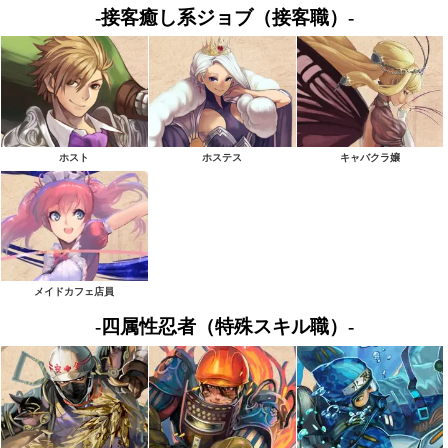
-接客癒し系ジョブ（接客職）-
ホスト
ホステス
キャバクラ嬢
メイドカフェ店員
-四属性忍者（特殊スキル職）-