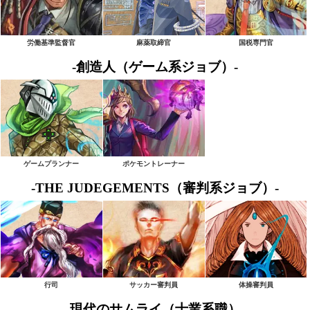
労働基準監督官
麻薬取締官
国税専門官
-創造人（ゲーム系ジョブ）-
ゲームプランナー
ポケモントレーナー
-THE JUDEGEMENTS（審判系ジョブ）-
行司
サッカー審判員
体操審判員
-現代のサムライ（士業系職）-