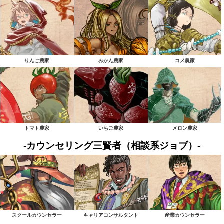
りんご農家
みかん農家
コメ農家
トマト農家
いちご農家
メロン農家
-カウンセリング三賢者（相談系ジョブ）-
スクールカウンセラー
キャリアコンサルタント
産業カウンセラー