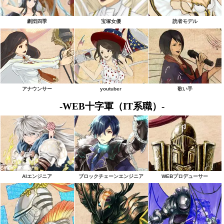
劇団四季
宝塚女優
読者モデル
アナウンサー
youtuber
歌い手
-WEB十字軍（IT系職）-
AIエンジニア
ブロックチェーンエンジニア
WEBプロデューサー