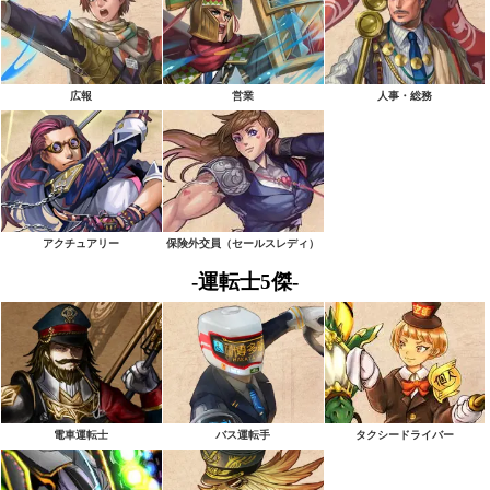
広報
営業
人事・総務
アクチュアリー
保険外交員（セールスレディ）
-運転士5傑-
電車運転士
バス運転手
タクシードライバー