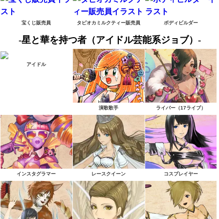
宝くじ販売員
タピオカミルクティー販売員
ボディビルダー
-星と華を持つ者（アイドル芸能系ジョブ）-
アイドル
演歌歌手
ライバー（17ライブ）
インスタグラマー
レースクイーン
コスプレイヤー