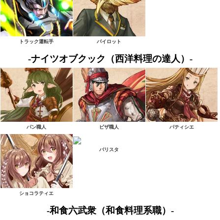
トラック運転手
パイロット
-ナイツオブクック（西洋料理の達人）-
パン職人
ピザ職人
パティシエ
バリスタ
ショコラティエ
-和食六武衆（和食料理系職）-