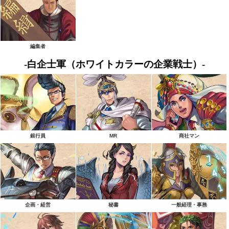
編集者
-白企士軍（ホワイトカラーの企業戦士）-
銀行員
MR
商社マン
企画・経営
秘書
一般経理・事務