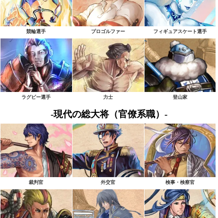
競輪選手
プロゴルファー
フィギュアスケート選手
ラグビー選手
力士
登山家
-現代の総大将（官僚系職）-
裁判官
外交官
検事・検察官