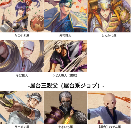
たこやき屋
寿司職人
とんかつ屋
そば職人
うどん職人（讃岐）
-屋台三親父（屋台系ジョブ）-
ラーメン屋
やきいも屋
【屋台】おでん屋