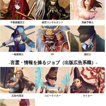
不動産鑑定士
経営コンサルタント
気象予報士
一級建築士
FP
速記士
-言霊・情報を操るジョブ（出版広告系職）-
広告代理店
コピーライター
ライター