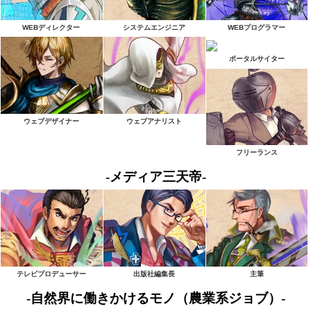
WEBディレクター
システムエンジニア
WEBプログラマー
ポータルサイター
ウェブデザイナー
ウェブアナリスト
フリーランス
-メディア三天帝-
テレビプロデューサー
出版社編集長
主筆
-自然界に働きかけるモノ（農業系ジョブ）-