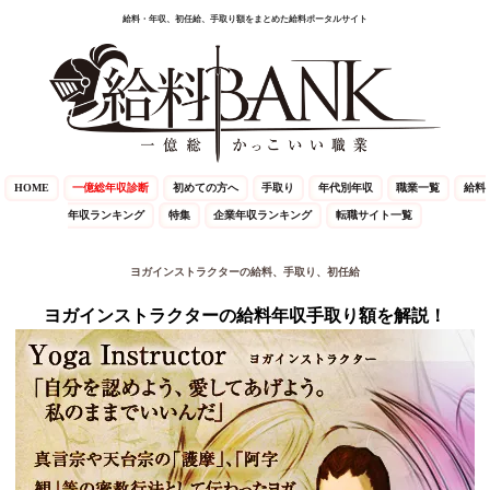
給料・年収、初任給、手取り額をまとめた給料ポータルサイト
HOME
一億総年収診断
初めての方へ
手取り
年代別年収
職業一覧
給料
年収ランキング
特集
企業年収ランキング
転職サイト一覧
ヨガインストラクターの給料、手取り、初任給
ヨガインストラクターの給料年収手取り額を解説！