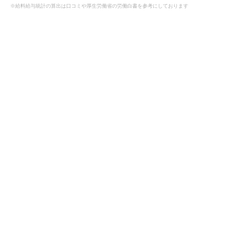
※給料給与統計の算出は口コミや厚生労働省の労働白書を参考にしております