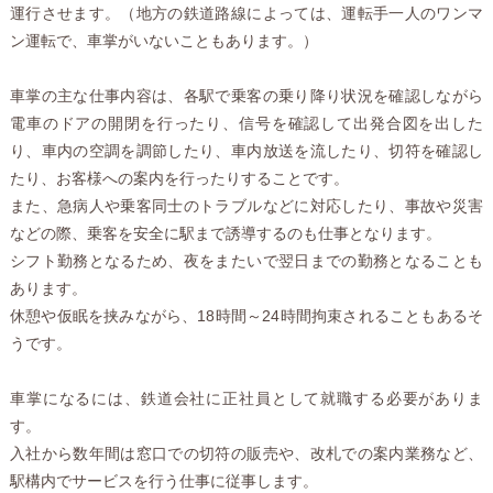
運行させます。（地方の鉄道路線によっては、運転手一人のワンマ
ン運転で、車掌がいないこともあります。）
車掌の主な仕事内容は、各駅で乗客の乗り降り状況を確認しながら
電車のドアの開閉を行ったり、信号を確認して出発合図を出した
り、車内の空調を調節したり、車内放送を流したり、切符を確認し
たり、お客様への案内を行ったりすることです。
また、急病人や乗客同士のトラブルなどに対応したり、事故や災害
などの際、乗客を安全に駅まで誘導するのも仕事となります。
シフト勤務となるため、夜をまたいで翌日までの勤務となることも
あります。
休憩や仮眠を挟みながら、18時間～24時間拘束されることもあるそ
うです。
車掌になるには、鉄道会社に正社員として就職する必要がありま
す。
入社から数年間は窓口での切符の販売や、改札での案内業務など、
駅構内でサービスを行う仕事に従事します。