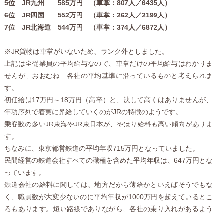
5位 JR九州 585万円 （車掌：807人／6435人）
6位 JR四国 552万円 （車掌：262人／2199人）
7位 JR北海道 544万円 （車掌：374人／6872人）
※JR貨物は車掌がいないため、ランク外としました。
上記は全従業員の平均給与なので、車掌だけの平均給与はわかりま
せんが、おおむね、各社の平均基準に沿っているものと考えられま
す。
初任給は17万円～18万円（高卒）と、決して高くはありませんが、
年功序列で着実に昇給していくのがJRの特徴のようです。
乗客数の多いJR東海やJR東日本が、やはり給料も高い傾向がありま
す。
ちなみに、東京都営鉄道の平均年収715万円となっていました。
民間経営の鉄道会社すべての職種を含めた平均年収は、647万円とな
っています。
鉄道会社の給料に関しては、地方だから薄給かといえばそうでもな
く、職員数が大変少ないのに平均年収が1000万円を超えているとこ
ろもあります。短い路線でありながら、各社の乗り入れがあるよう