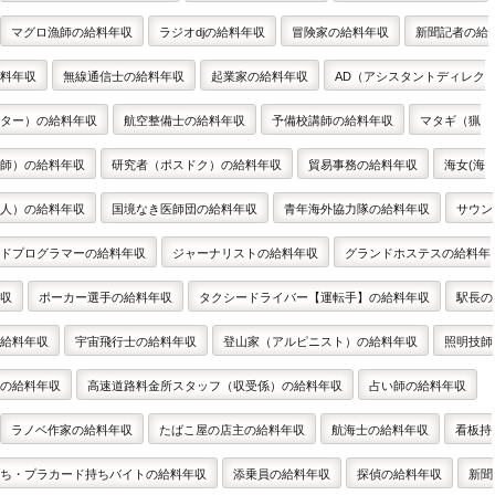
マグロ漁師の給料年収
ラジオdjの給料年収
冒険家の給料年収
新聞記者の給
料年収
無線通信士の給料年収
起業家の給料年収
AD（アシスタントディレク
ター）の給料年収
航空整備士の給料年収
予備校講師の給料年収
マタギ（猟
師）の給料年収
研究者（ポスドク）の給料年収
貿易事務の給料年収
海女(海
人）の給料年収
国境なき医師団の給料年収
青年海外協力隊の給料年収
サウン
ドプログラマーの給料年収
ジャーナリストの給料年収
グランドホステスの給料年
収
ポーカー選手の給料年収
タクシードライバー【運転手】の給料年収
駅長の
給料年収
宇宙飛行士の給料年収
登山家（アルピニスト）の給料年収
照明技師
の給料年収
高速道路料金所スタッフ（収受係）の給料年収
占い師の給料年収
ラノベ作家の給料年収
たばこ屋の店主の給料年収
航海士の給料年収
看板持
ち・プラカード持ちバイトの給料年収
添乗員の給料年収
探偵の給料年収
新聞