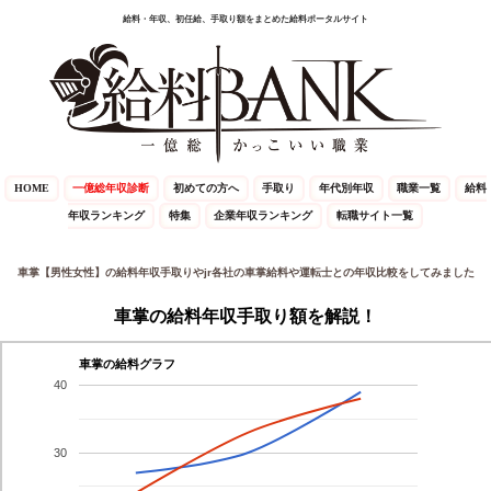
給料・年収、初任給、手取り額をまとめた給料ポータルサイト
HOME
一億総年収診断
初めての方へ
手取り
年代別年収
職業一覧
給料
年収ランキング
特集
企業年収ランキング
転職サイト一覧
車掌【男性女性】の給料年収手取りやjr各社の車掌給料や運転士との年収比較をしてみました
車掌の給料年収手取り額を解説！
車掌の給料グラフ
40
30