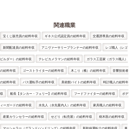
関連職業
宝くじ販売員の給料年収
ギネス公式認定員の給料年収
交通誘導員の給料年収
新聞配達員の給料年収
アニヴァーサリープランナーの給料年収
レゴ職人（レゴ
ビルダー）の給料年収
テレビカメラマンの給料年収
ガラス工芸家（ガラス職人）
の給料年収
ゴーストライターの給料年収
木こり（樵）の給料年収
音響技術者
の給料年収
バス運転手の給料年収
美術館バイトの給料年収
時計職人の給料年
収
船長【タンカー・フェリー】の給料年収
フードファイターの給料年収
ボデ
ィーガードの給料年収
水先人（水先案内人）の給料年収
家具職人の給料年収
産業カウンセラーの給料年収
せどり（転売屋）の給料年収
樹木医の給料年収
マーシャラー（グランドハンドリング）の給料年収
新幹線運転士の給料年収
車