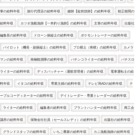
掌の給料年収
旅行代理店の給料年収
鍵師【錠前技師】の給料年収
校正校閲の
給料年収
カツオ漁船漁師【一本釣り漁師】の給料年収
主筆の給料年収
出版社
編集長の給料年収
ドローン操縦士の給料年収
ポケモントレーナーの給料年収
パイロット（機長・副操縦士）の給料年収
プロ棋士（将棋）の給料年収
カメラ
マンの給料年収
南極観測隊の給料年収
パチンコライターの給料年収
パチスロ
ライターの給料年収
ディスパッチャー（運航管理者）の給料年収
電車運転士の給
料年収
イタコの給料年収
専業主婦の給料年収
テレビ局ADの給料年収
テ
ーブルコーディネーターの給料年収
デイトレーダー・専業トレーダーの給料年収
ライターの給料年収
編集者の給料年収
プラントハンターの給料年収
商工会
議所の給料年収
保険会社社員（セールスレディ）の給料年収
出版社の給料年収
グランドスタッフの給料年収
いちご農家の給料年収
カニ漁船漁師の給料年収