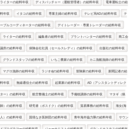
ライターの給料年収
ディスパッチャー（運航管理者）の給料年収
電車運転士の給
料年収
イタコの給料年収
専業主婦の給料年収
テレビ局ADの給料年収
テ
ーブルコーディネーターの給料年収
デイトレーダー・専業トレーダーの給料年収
ライターの給料年収
編集者の給料年収
プラントハンターの給料年収
商工会
議所の給料年収
保険会社社員（セールスレディ）の給料年収
出版社の給料年収
グランドスタッフの給料年収
いちご農家の給料年収
カニ漁船漁師の給料年収
マグロ漁師の給料年収
ラジオdjの給料年収
冒険家の給料年収
新聞記者の給
料年収
無線通信士の給料年収
起業家の給料年収
AD（アシスタントディレク
ター）の給料年収
航空整備士の給料年収
予備校講師の給料年収
マタギ（猟
師）の給料年収
研究者（ポスドク）の給料年収
貿易事務の給料年収
海女(海
人）の給料年収
国境なき医師団の給料年収
青年海外協力隊の給料年収
サウン
ドプログラマーの給料年収
ジャーナリストの給料年収
グランドホステスの給料年