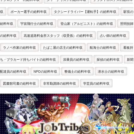
収
ポーカー選手の給料年収
タクシードライバー【運転手】の給料年収
駅長の
給料年収
宇宙飛行士の給料年収
登山家（アルピニスト）の給料年収
照明技師
の給料年収
高速道路料金所スタッフ（収受係）の給料年収
占い師の給料年収
ラノベ作家の給料年収
たばこ屋の店主の給料年収
航海士の給料年収
看板持
ち・プラカード持ちバイトの給料年収
添乗員の給料年収
探偵の給料年収
新聞
配達員の給料年収
NPOの給料年収
整備士の給料年収
潜水士の給料年収
図書館司書の給料年収
非常勤講師の給料年収
学芸員の給料年収