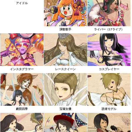
アイドル
演歌歌手
ライバー（17ライブ）
インスタグラマー
レースクイーン
コスプレイヤー
劇団四季
宝塚女優
読者モデル