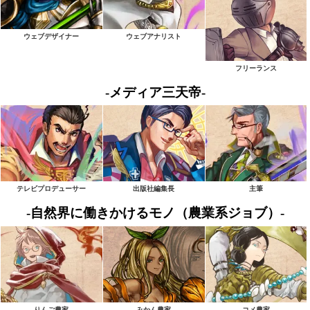
ウェブデザイナー
ウェブアナリスト
フリーランス
-メディア三天帝-
テレビプロデューサー
出版社編集長
主筆
-自然界に働きかけるモノ（農業系ジョブ）-
りんご農家
みかん農家
コメ農家