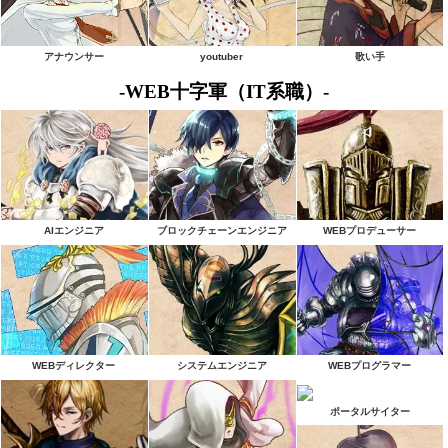
アナウンサー
youtuber
歌い手
-WEB十字軍（IT系職）-
AIエンジニア
ブロックチェーンエンジニア
WEBプロデューサー
WEBディレクター
システムエンジニア
WEBプログラマー
ポータルサイター