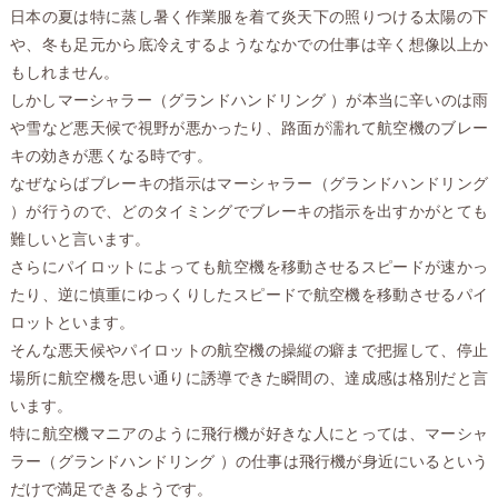
日本の夏は特に蒸し暑く作業服を着て炎天下の照りつける太陽の下
や、冬も足元から底冷えするようななかでの仕事は辛く想像以上か
もしれません。
しかしマーシャラー（グランドハンドリング ）が本当に辛いのは雨
や雪など悪天候で視野が悪かったり、路面が濡れて航空機のブレー
キの効きが悪くなる時です。
なぜならばブレーキの指示はマーシャラー（グランドハンドリング
）が行うので、どのタイミングでブレーキの指示を出すかがとても
難しいと言います。
さらにパイロットによっても航空機を移動させるスピードが速かっ
たり、逆に慎重にゆっくりしたスピードで航空機を移動させるパイ
ロットといます。
そんな悪天候やパイロットの航空機の操縦の癖まで把握して、停止
場所に航空機を思い通りに誘導できた瞬間の、達成感は格別だと言
います。
特に航空機マニアのように飛行機が好きな人にとっては、マーシャ
ラー（グランドハンドリング ）の仕事は飛行機が身近にいるという
だけで満足できるようです。