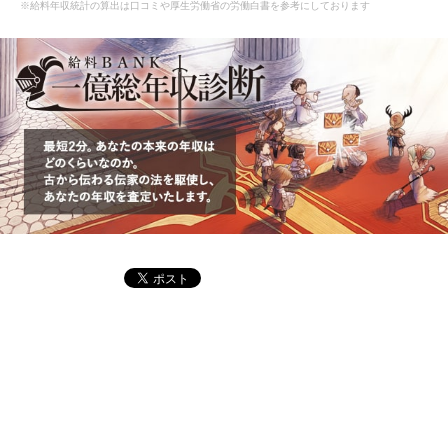
※給料年収統計の算出は口コミや厚生労働省の労働白書を参考にしております