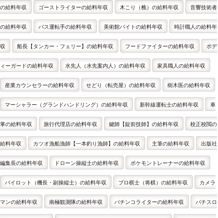
の給料年収
ゴーストライターの給料年収
木こり（樵）の給料年収
音響技術者
の給料年収
バス運転手の給料年収
美術館バイトの給料年収
時計職人の給料年
収
船長【タンカー・フェリー】の給料年収
フードファイターの給料年収
ボデ
ィーガードの給料年収
水先人（水先案内人）の給料年収
家具職人の給料年収
産業カウンセラーの給料年収
せどり（転売屋）の給料年収
樹木医の給料年収
マーシャラー（グランドハンドリング）の給料年収
新幹線運転士の給料年収
車
掌の給料年収
旅行代理店の給料年収
鍵師【錠前技師】の給料年収
校正校閲の
給料年収
カツオ漁船漁師【一本釣り漁師】の給料年収
主筆の給料年収
出版社
編集長の給料年収
ドローン操縦士の給料年収
ポケモントレーナーの給料年収
パイロット（機長・副操縦士）の給料年収
プロ棋士（将棋）の給料年収
カメラ
マンの給料年収
南極観測隊の給料年収
パチンコライターの給料年収
パチスロ