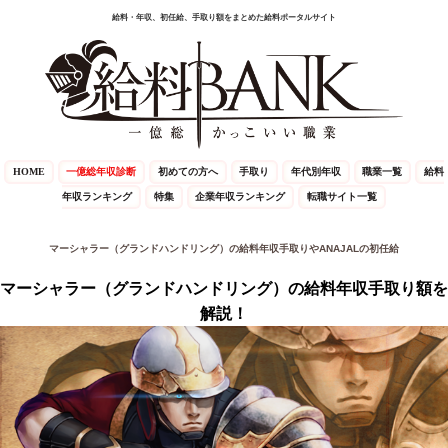
給料・年収、初任給、手取り額をまとめた給料ポータルサイト
HOME
一億総年収診断
初めての方へ
手取り
年代別年収
職業一覧
給料
年収ランキング
特集
企業年収ランキング
転職サイト一覧
マーシャラー（グランドハンドリング）の給料年収手取りやANAJALの初任給
マーシャラー（グランドハンドリング）の給料年収手取り額を
解説！