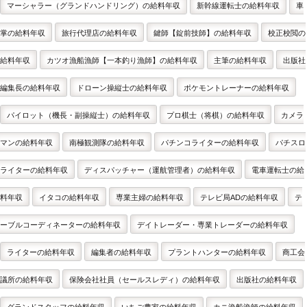
マーシャラー（グランドハンドリング）の給料年収
新幹線運転士の給料年収
車
掌の給料年収
旅行代理店の給料年収
鍵師【錠前技師】の給料年収
校正校閲の
給料年収
カツオ漁船漁師【一本釣り漁師】の給料年収
主筆の給料年収
出版社
編集長の給料年収
ドローン操縦士の給料年収
ポケモントレーナーの給料年収
パイロット（機長・副操縦士）の給料年収
プロ棋士（将棋）の給料年収
カメラ
マンの給料年収
南極観測隊の給料年収
パチンコライターの給料年収
パチスロ
ライターの給料年収
ディスパッチャー（運航管理者）の給料年収
電車運転士の給
料年収
イタコの給料年収
専業主婦の給料年収
テレビ局ADの給料年収
テ
ーブルコーディネーターの給料年収
デイトレーダー・専業トレーダーの給料年収
ライターの給料年収
編集者の給料年収
プラントハンターの給料年収
商工会
議所の給料年収
保険会社社員（セールスレディ）の給料年収
出版社の給料年収