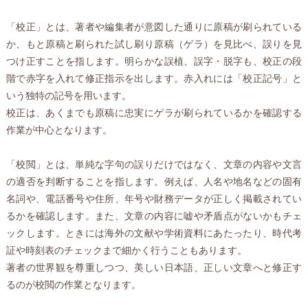
「校正」とは、著者や編集者が意図した通りに原稿が刷られている
か、もと原稿と刷られた試し刷り原稿（ゲラ）を見比べ、誤りを見
つけ正すことを指します。明らかな誤植、誤字・脱字も、校正の段
階で赤字を入れて修正指示を出します。赤入れには「校正記号」と
いう独特の記号を用います。
校正は、あくまでも原稿に忠実にゲラが刷られているかを確認する
作業が中心となります。
「校閲」とは、単純な字句の誤りだけではなく、文章の内容や文言
の適否を判断することを指します。例えば、人名や地名などの固有
名詞や、電話番号や住所、年号や財務データが正しく掲載されてい
るかを確認します。また、文章の内容に嘘や矛盾点がないかもチェ
ックします。ときには海外の文献や学術資料にあたったり、時代考
証や時刻表のチェックまで細かく行うこともあります。
著者の世界観を尊重しつつ、美しい日本語、正しい文章へと修正す
るのが校閲の作業となります。