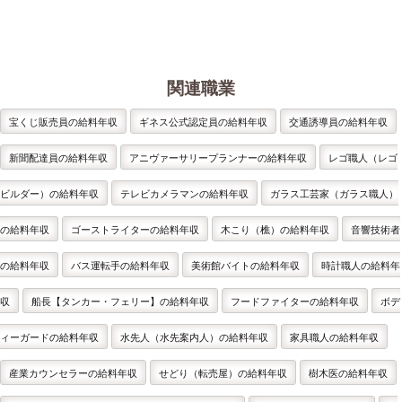
関連職業
宝くじ販売員の給料年収
ギネス公式認定員の給料年収
交通誘導員の給料年収
新聞配達員の給料年収
アニヴァーサリープランナーの給料年収
レゴ職人（レゴ
ビルダー）の給料年収
テレビカメラマンの給料年収
ガラス工芸家（ガラス職人）
の給料年収
ゴーストライターの給料年収
木こり（樵）の給料年収
音響技術者
の給料年収
バス運転手の給料年収
美術館バイトの給料年収
時計職人の給料年
収
船長【タンカー・フェリー】の給料年収
フードファイターの給料年収
ボデ
ィーガードの給料年収
水先人（水先案内人）の給料年収
家具職人の給料年収
産業カウンセラーの給料年収
せどり（転売屋）の給料年収
樹木医の給料年収