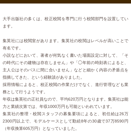
大手出版社の多くは、校正校閲を専門に行う校閲部門を設置してい
ます。
集英社には校閲室があります。集英社の校閲はレベルが高いことで
有名です。
小説などにおいて、著者が何気なく書いた場面設定に対して、「そ
の時代にその建物は存在しません」や「◯年前の時刻表によると、
主人公はそのバスに間に合いません」などと細かく内容の矛盾点を
指摘してきた、という経験談がありました。
採用情報によると、校正校閲の作業だけでなく、進行管理なども業
務として行うようです。
年収は集英社の正社員なので、平均620万円となります。集英社は能
力と業績次第では、年収1000万円も可能といわれています。
集英社の整理・校閲スタッフの募集要項によると、初任給は26万
2300円以上で、モデルケースとして勤続8年の30歳で37万8590円
（年収換算605万円）となっていました。