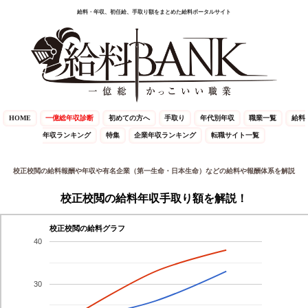
給料・年収、初任給、手取り額をまとめた給料ポータルサイト
HOME
一億総年収診断
初めての方へ
手取り
年代別年収
職業一覧
給料
年収ランキング
特集
企業年収ランキング
転職サイト一覧
校正校閲の給料報酬や年収や有名企業（第一生命・日本生命）などの給料や報酬体系を解説
校正校閲の給料年収手取り額を解説！
校正校閲の給料グラフ
40
30