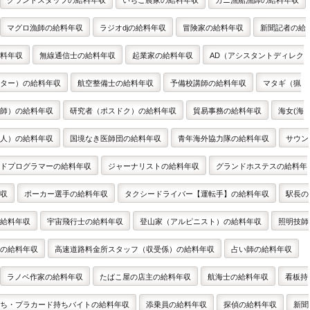
グランドスタッフの給料年収
いちご農家の給料年収
カニ漁船漁師の給料年収
マグロ漁師の給料年収
ラジオdjの給料年収
冒険家の給料年収
新聞記者の給
料年収
無線通信士の給料年収
起業家の給料年収
AD（アシスタントディレク
ター）の給料年収
航空整備士の給料年収
予備校講師の給料年収
マタギ（猟
師）の給料年収
研究者（ポスドク）の給料年収
貿易事務の給料年収
海女(海
人）の給料年収
国境なき医師団の給料年収
青年海外協力隊の給料年収
サウン
ドプログラマーの給料年収
ジャーナリストの給料年収
グランドホステスの給料年
収
ポーカー選手の給料年収
タクシードライバー【運転手】の給料年収
駅長の
給料年収
宇宙飛行士の給料年収
登山家（アルピニスト）の給料年収
照明技師
の給料年収
高速道路料金所スタッフ（収受係）の給料年収
占い師の給料年収
ラノベ作家の給料年収
たばこ屋の店主の給料年収
航海士の給料年収
看板持
ち・プラカード持ちバイトの給料年収
添乗員の給料年収
探偵の給料年収
新聞