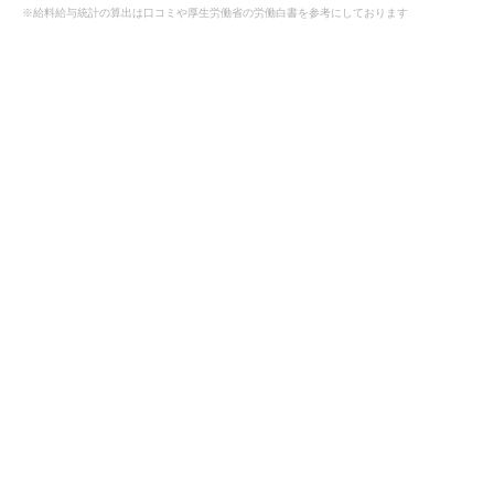
※給料給与統計の算出は口コミや厚生労働省の労働白書を参考にしております