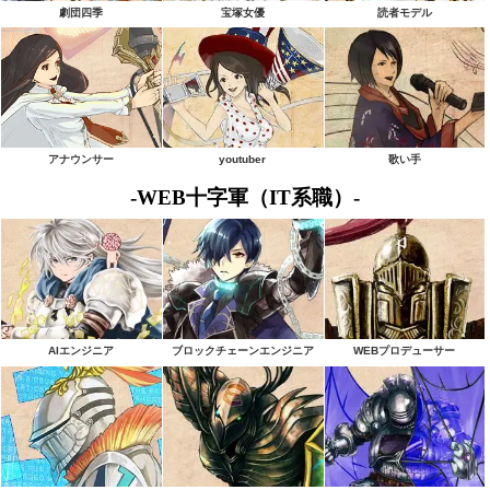
劇団四季
宝塚女優
読者モデル
アナウンサー
youtuber
歌い手
-WEB十字軍（IT系職）-
AIエンジニア
ブロックチェーンエンジニア
WEBプロデューサー