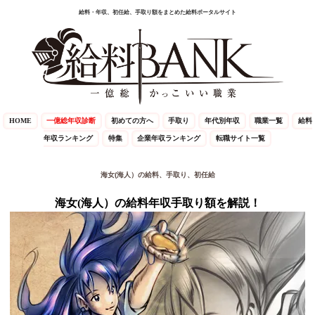
給料・年収、初任給、手取り額をまとめた給料ポータルサイト
HOME
一億総年収診断
初めての方へ
手取り
年代別年収
職業一覧
給料
年収ランキング
特集
企業年収ランキング
転職サイト一覧
海女(海人）の給料、手取り、初任給
海女(海人）の給料年収手取り額を解説！