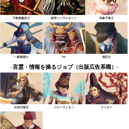
不動産鑑定士
経営コンサルタント
気象予報士
一級建築士
FP
速記士
-言霊・情報を操るジョブ（出版広告系職）-
広告代理店
コピーライター
ライター