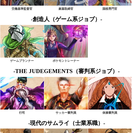
労働基準監督官
麻薬取締官
国税専門官
-創造人（ゲーム系ジョブ）-
ゲームプランナー
ポケモントレーナー
-THE JUDEGEMENTS（審判系ジョブ）-
行司
サッカー審判員
体操審判員
-現代のサムライ（士業系職）-