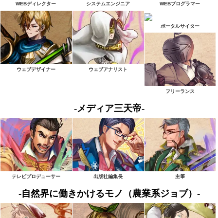
WEBディレクター
システムエンジニア
WEBプログラマー
ポータルサイター
ウェブデザイナー
ウェブアナリスト
フリーランス
-メディア三天帝-
テレビプロデューサー
出版社編集長
主筆
-自然界に働きかけるモノ（農業系ジョブ）-