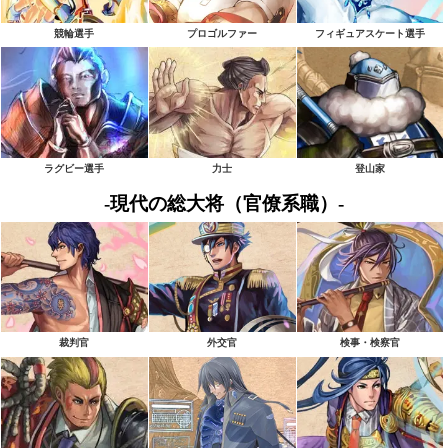
競輪選手
プロゴルファー
フィギュアスケート選手
ラグビー選手
力士
登山家
-現代の総大将（官僚系職）-
裁判官
外交官
検事・検察官