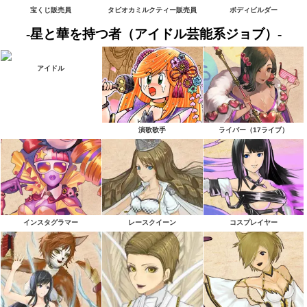
宝くじ販売員
タピオカミルクティー販売員
ボディビルダー
-星と華を持つ者（アイドル芸能系ジョブ）-
アイドル
演歌歌手
ライバー（17ライブ）
インスタグラマー
レースクイーン
コスプレイヤー