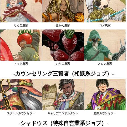
りんご農家
みかん農家
コメ農家
トマト農家
いちご農家
メロン農家
-カウンセリング三賢者（相談系ジョブ）-
スクールカウンセラー
キャリアコンサルタント
産業カウンセラー
-シャドウズ（特殊自営業系ジョブ）-