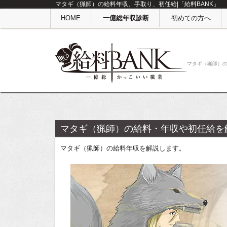
マタギ（猟師）の給料年収、手取り、初任給|「給料BANK」
HOME
一億総年収診断
初めての方へ
マタギ（猟師）
マタギ（猟師）の給料・年収や初任給を
マタギ（猟師）の給料年収を解説します。