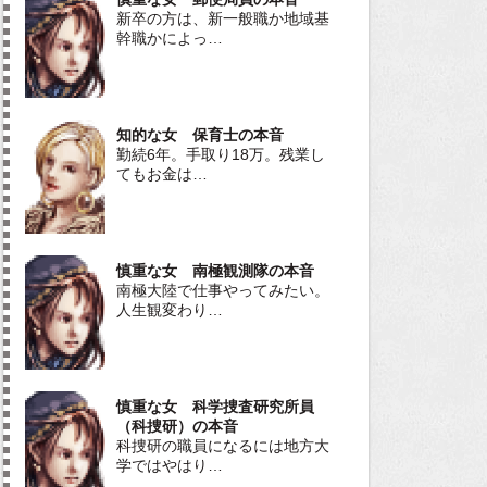
新卒の方は、新一般職か地域基
幹職かによっ…
知的な女 保育士の本音
勤続6年。手取り18万。残業し
てもお金は…
慎重な女 南極観測隊の本音
南極大陸で仕事やってみたい。
人生観変わり…
慎重な女 科学捜査研究所員
（科捜研）の本音
科捜研の職員になるには地方大
学ではやはり…