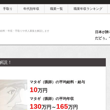
手取り
年代別年収
職業一覧
職業年収ランキング
の給料・年収・手取りや求人募集を解説します
日本が誇
だどぅ。
解説！
マタギ（猟師）の平均給料・給与
10
万円
マタギ（猟師）の平均年収
130
165
万円～
万円