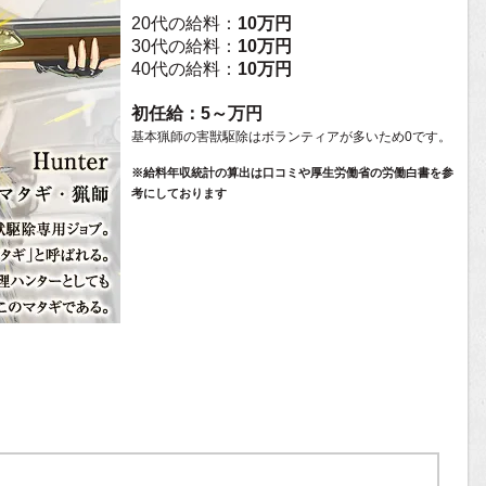
20代の給料：
10万円
30代の給料：
10万円
40代の給料：
10万円
初任給：5～万円
基本猟師の害獣駆除はボランティアが多いため0です。
※給料年収統計の算出は口コミや厚生労働省の労働白書を参
考にしております