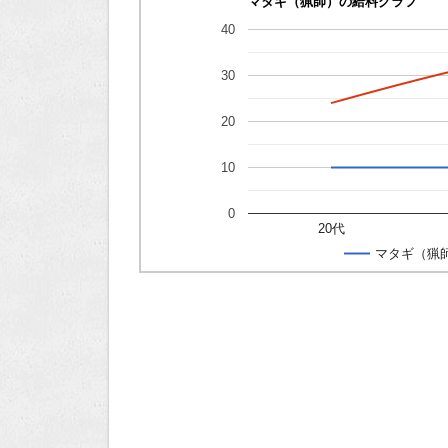
マタギ（猟師）の給料グラフ
40
30
20
10
0
20代
マタギ（猟