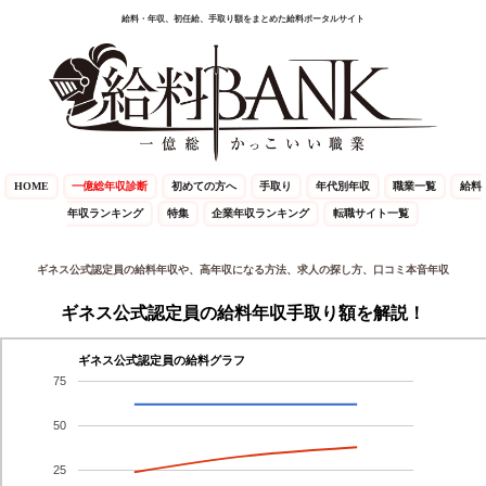
給料・年収、初任給、手取り額をまとめた給料ポータルサイト
HOME
一億総年収診断
初めての方へ
手取り
年代別年収
職業一覧
給料
年収ランキング
特集
企業年収ランキング
転職サイト一覧
ギネス公式認定員の給料年収や、高年収になる方法、求人の探し方、口コミ本音年収
ギネス公式認定員の給料年収手取り額を解説！
ギネス公式認定員の給料グラフ
75
50
25