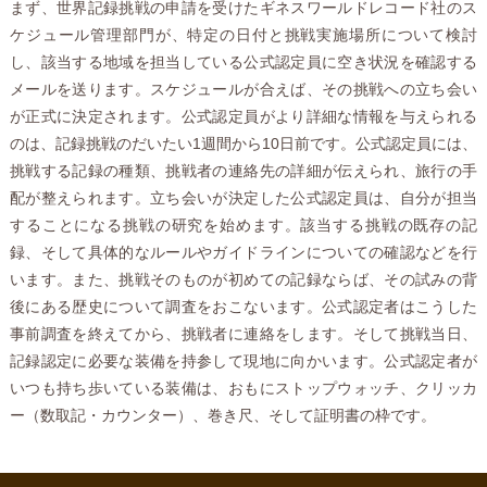
まず、世界記録挑戦の申請を受けたギネスワールドレコード社のス
ケジュール管理部門が、特定の日付と挑戦実施場所について検討
し、該当する地域を担当している公式認定員に空き状況を確認する
メールを送ります。スケジュールが合えば、その挑戦への立ち会い
が正式に決定されます。公式認定員がより詳細な情報を与えられる
のは、記録挑戦のだいたい1週間から10日前です。公式認定員には、
挑戦する記録の種類、挑戦者の連絡先の詳細が伝えられ、旅行の手
配が整えられます。立ち会いが決定した公式認定員は、自分が担当
することになる挑戦の研究を始めます。該当する挑戦の既存の記
録、そして具体的なルールやガイドラインについての確認などを行
います。また、挑戦そのものが初めての記録ならば、その試みの背
後にある歴史について調査をおこないます。公式認定者はこうした
事前調査を終えてから、挑戦者に連絡をします。そして挑戦当日、
記録認定に必要な装備を持参して現地に向かいます。公式認定者が
いつも持ち歩いている装備は、おもにストップウォッチ、クリッカ
ー（数取記・カウンター）、巻き尺、そして証明書の枠です。