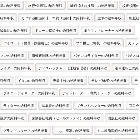
掌の給料年収
旅行代理店の給料年収
鍵師【錠前技師】の給料年収
校正校閲の
給料年収
カツオ漁船漁師【一本釣り漁師】の給料年収
主筆の給料年収
出版社
編集長の給料年収
ドローン操縦士の給料年収
ポケモントレーナーの給料年収
パイロット（機長・副操縦士）の給料年収
プロ棋士（将棋）の給料年収
カメラ
マンの給料年収
南極観測隊の給料年収
パチンコライターの給料年収
パチスロ
ライターの給料年収
ディスパッチャー（運航管理者）の給料年収
電車運転士の給
料年収
イタコの給料年収
専業主婦の給料年収
テレビ局ADの給料年収
テ
ーブルコーディネーターの給料年収
デイトレーダー・専業トレーダーの給料年収
ライターの給料年収
編集者の給料年収
プラントハンターの給料年収
商工会
議所の給料年収
保険会社社員（セールスレディ）の給料年収
出版社の給料年収
グランドスタッフの給料年収
いちご農家の給料年収
カニ漁船漁師の給料年収