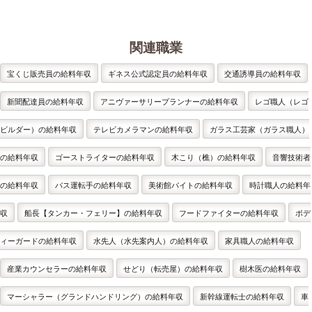
関連職業
宝くじ販売員の給料年収
ギネス公式認定員の給料年収
交通誘導員の給料年収
新聞配達員の給料年収
アニヴァーサリープランナーの給料年収
レゴ職人（レゴ
ビルダー）の給料年収
テレビカメラマンの給料年収
ガラス工芸家（ガラス職人）
の給料年収
ゴーストライターの給料年収
木こり（樵）の給料年収
音響技術者
の給料年収
バス運転手の給料年収
美術館バイトの給料年収
時計職人の給料年
収
船長【タンカー・フェリー】の給料年収
フードファイターの給料年収
ボデ
ィーガードの給料年収
水先人（水先案内人）の給料年収
家具職人の給料年収
産業カウンセラーの給料年収
せどり（転売屋）の給料年収
樹木医の給料年収
マーシャラー（グランドハンドリング）の給料年収
新幹線運転士の給料年収
車