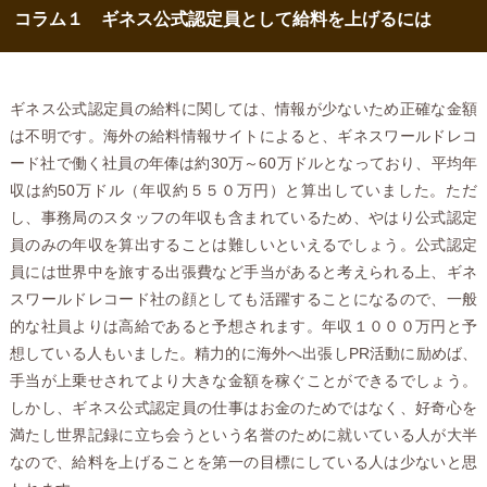
コラム１ ギネス公式認定員として給料を上げるには
ギネス公式認定員の給料に関しては、情報が少ないため正確な金額
は不明です。海外の給料情報サイトによると、ギネスワールドレコ
ード社で働く社員の年俸は約30万～60万ドルとなっており、平均年
収は約50万ドル（年収約５５０万円）と算出していました。ただ
し、事務局のスタッフの年収も含まれているため、やはり公式認定
員のみの年収を算出することは難しいといえるでしょう。公式認定
員には世界中を旅する出張費など手当があると考えられる上、ギネ
スワールドレコード社の顔としても活躍することになるので、一般
的な社員よりは高給であると予想されます。年収１０００万円と予
想している人もいました。精力的に海外へ出張しPR活動に励めば、
手当が上乗せされてより大きな金額を稼ぐことができるでしょう。
しかし、ギネス公式認定員の仕事はお金のためではなく、好奇心を
満たし世界記録に立ち会うという名誉のために就いている人が大半
なので、給料を上げることを第一の目標にしている人は少ないと思