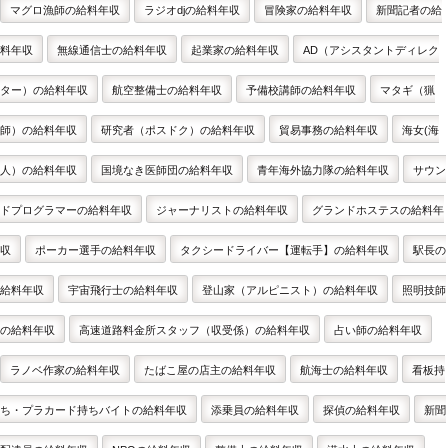
マグロ漁師の給料年収
ラジオdjの給料年収
冒険家の給料年収
新聞記者の給
料年収
無線通信士の給料年収
起業家の給料年収
AD（アシスタントディレク
ター）の給料年収
航空整備士の給料年収
予備校講師の給料年収
マタギ（猟
師）の給料年収
研究者（ポスドク）の給料年収
貿易事務の給料年収
海女(海
人）の給料年収
国境なき医師団の給料年収
青年海外協力隊の給料年収
サウン
ドプログラマーの給料年収
ジャーナリストの給料年収
グランドホステスの給料年
収
ポーカー選手の給料年収
タクシードライバー【運転手】の給料年収
駅長の
給料年収
宇宙飛行士の給料年収
登山家（アルピニスト）の給料年収
照明技師
の給料年収
高速道路料金所スタッフ（収受係）の給料年収
占い師の給料年収
ラノベ作家の給料年収
たばこ屋の店主の給料年収
航海士の給料年収
看板持
ち・プラカード持ちバイトの給料年収
添乗員の給料年収
探偵の給料年収
新聞