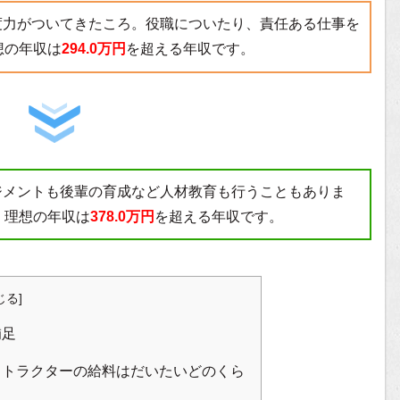
度力がついてきたころ。役職についたり、責任ある仕事を
想の年収は
294.0万円
を超える年収です。
ジメントも後輩の育成など人材教育も行うこともありま
。理想の年収は
378.0万円
を超える年収です。
じる
]
補足
ストラクターの給料はだいたいどのくら