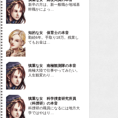
新卒の方は、新一般職か地域基
幹職かによっ…
知的な女 保育士の本音
勤続6年。手取り18万。残業し
てもお金は…
慎重な女 南極観測隊の本音
南極大陸で仕事やってみたい。
人生観変わり…
慎重な女 科学捜査研究所員
（科捜研）の本音
科捜研の職員になるには地方大
学ではやはり…