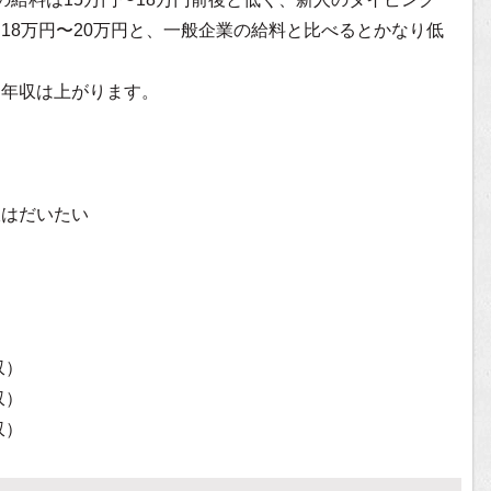
18万円〜20万円と、一般企業の給料と比べるとかなり低
と年収は上がります。
収はだいたい
収）
収）
収）