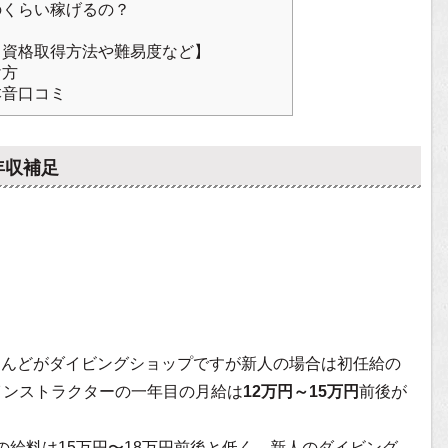
のくらい稼げるの？
【資格取得方法や難易度など】
け方
本音口コミ
年収補足
とんどがダイビングショップですが新人の場合は初任給の
インストラクターの一年目の月給は
12万円～15万円
前後が
の給料は15万円〜18万円前後と低く、新人のダイビング