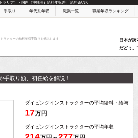
ラリア）・国内（沖縄等）給料年収差|「給料BANK」
手取り
年代別年収
職業一覧
職業年収ランキング
ストラクターの給料年収手取りを解説します
日本が誇
だどぅ。
や手取り額、初任給を解説！
ダイビングインストラクターの平均給料・給与
17
万円
ダイビングインストラクターの平均年収
214
277
万円～
万円