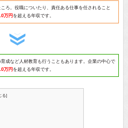
たころ。役職についたり、責任ある仕事を任されること
2.0万円
を超える年収です。
の育成など人材教育も行うこともあります。企業の中心で
8.0万円
を超える年収です。
じる
]