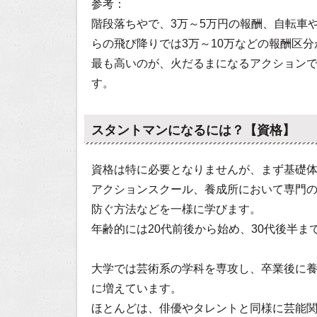
参考：
階段落ちやで、3万～5万円の報酬、自転車
らの飛び降りでは3万～10万などの報酬区
最も高いのが、火だるまになるアクションで、
す。
スタントマンになるには？【資格】
資格は特に必要となりませんが、まず基礎
アクションスクール、養成所において専門
防ぐ方法などを一様に学びます。
年齢的には20代前後から始め、30代後半
大学では芸術系の学科を専攻し、卒業後に
に増えています。
ほとんどは、俳優やタレントと同様に芸能