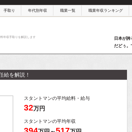
手取り
年代別年収
職業一覧
職業年収ランキング
給料年収手取りを解説します
日本が誇
だどぅ。
任給を解説！
スタントマンの平均給料・給与
32
万円
スタントマンの平均年収
394
517
万円～
万円