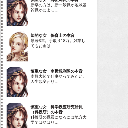
新卒の方は、新一般職か地域基
幹職かによっ…
知的な女 保育士の本音
勤続6年。手取り18万。残業し
てもお金は…
慎重な女 南極観測隊の本音
南極大陸で仕事やってみたい。
人生観変わり…
慎重な女 科学捜査研究所員
（科捜研）の本音
科捜研の職員になるには地方大
学ではやはり…