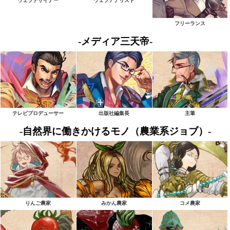
ウェブデザイナー
ウェブアナリスト
フリーランス
-メディア三天帝-
テレビプロデューサー
出版社編集長
主筆
-自然界に働きかけるモノ（農業系ジョブ）-
りんご農家
みかん農家
コメ農家