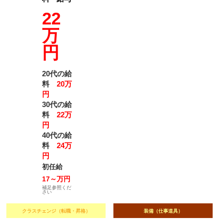
22
万
円
20代の給
料
20万
円
30代の給
料
22万
円
40代の給
料
24万
円
初任給
17～万円
補足参照くだ
さい
クラスチェンジ（転職・昇格）
装備（仕事道具）