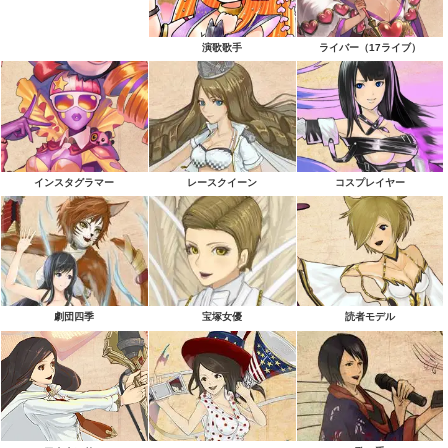
演歌歌手
ライバー（17ライブ）
インスタグラマー
レースクイーン
コスプレイヤー
劇団四季
宝塚女優
読者モデル