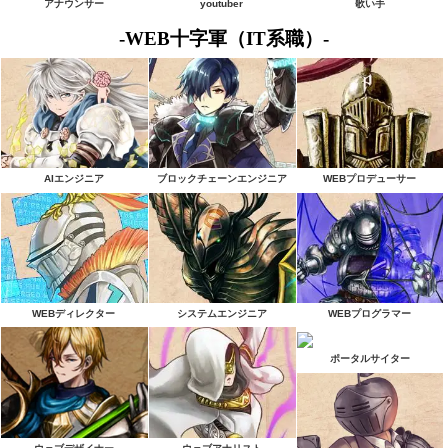
アナウンサー
youtuber
歌い手
-WEB十字軍（IT系職）-
AIエンジニア
ブロックチェーンエンジニア
WEBプロデューサー
WEBディレクター
システムエンジニア
WEBプログラマー
ポータルサイター