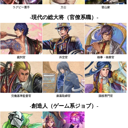
ラグビー選手
力士
登山家
-現代の総大将（官僚系職）-
裁判官
外交官
検事・検察官
労働基準監督官
麻薬取締官
国税専門官
-創造人（ゲーム系ジョブ）-