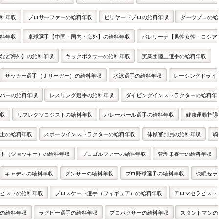
料年収
プロサーファーの給料年収
ビリヤードプロの給料年収
ダーツプロの給
料年収
卓球選手【中国・国内・海外】の給料年収
バレリーナ【男性女性・ロシア
など海外】の給料年収
キックボクサーの給料年収
実業団陸上選手の給料年収
サッカー選手（Ｊリーガー）の給料年収
水泳選手の給料年収
レーシングドライ
バーの給料年収
レスリング選手の給料年収
ダイビングインストラクターの給料年
収
リフレクソロジストの給料年収
バレーボール選手の給料年収
健康運動指導
士の給料年収
スポーツインストラクターの給料年収
体操審判員の給料年収
騎
手（ジョッキー）の給料年収
プロゴルファーの給料年収
管理栄養士の給料年収
キャディの給料年収
ダンサーの給料年収
プロ野球選手の給料年収
快眠セラ
ピストの給料年収
プロスケート選手（フィギュア）の給料年収
アロマセラピスト
の給料年収
ラグビー選手の給料年収
プロボクサーの給料年収
スタントマンの