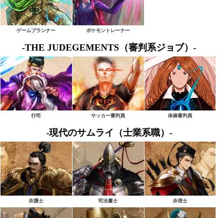
ゲームプランナー
ポケモントレーナー
-THE JUDEGEMENTS（審判系ジョブ）-
行司
サッカー審判員
体操審判員
-現代のサムライ（士業系職）-
弁護士
司法書士
弁理士