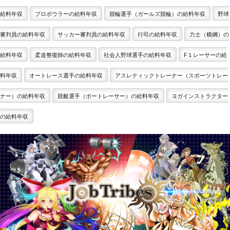
給料年収
プロボウラーの給料年収
競輪選手（ガールズ競輪）の給料年収
野球
審判員の給料年収
サッカー審判員の給料年収
行司の給料年収
力士（横綱）の
給料年収
柔道整復師の給料年収
社会人野球選手の給料年収
F１レーサーの給
料年収
オートレース選手の給料年収
アスレティックトレーナー（スポーツトレー
ナー）の給料年収
競艇選手（ボートレーサー）の給料年収
ヨガインストラクター
の給料年収