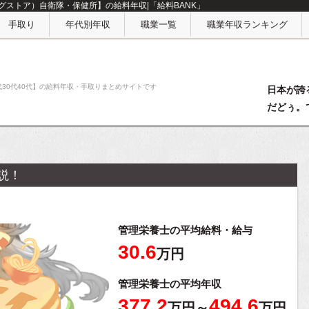
ストア）自衛隊・保健所】の給料年収|「給料BANK」
手取り
年代別年収
職業一覧
職業年収ランキング
代30代40代】の給料年収・手取りまとめサイトです
日本が誇
だどぅ。
説！
管理栄養士の平均給料・給与
30.6
万円
管理栄養士の平均年収
377.2
494.6
万円～
万円