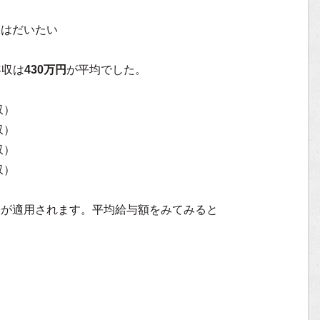
収はだいたい
年収は
430万円
が平均でした。
収）
収）
収）
収）
）が適用されます。平均給与額をみてみると