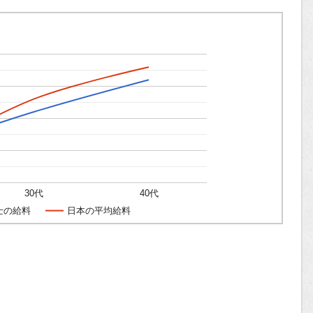
30代
40代
士の給料
日本の平均給料