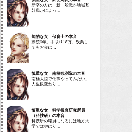
新卒の方は、新一般職か地域基
幹職かによっ…
知的な女 保育士の本音
勤続6年。手取り18万。残業し
てもお金は…
慎重な女 南極観測隊の本音
南極大陸で仕事やってみたい。
人生観変わり…
慎重な女 科学捜査研究所員
（科捜研）の本音
科捜研の職員になるには地方大
学ではやはり…