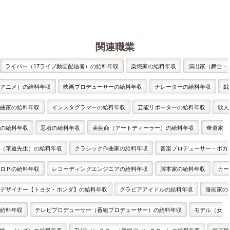
関連職業
ライバー（17ライブ動画配信者）の給料年収
染織家の給料年収
演出家（舞台・
アニメ）の給料年収
映画プロデューサーの給料年収
ナレーターの給料年収
戯
曲家の給料年収
インスタグラマーの給料年収
芸能リポーターの給料年収
歌人
の給料年収
忍者の給料年収
美術商（アートディーラー）の給料年収
華道家
（華道先生）の給料年収
クラシック作曲家の給料年収
音楽プロデューサー・ボカ
ロＰの給料年収
レコーディングエンジニアの給料年収
脚本家の給料年収
カー
デザイナー【トヨタ・ホンダ】の給料年収
グラビアアイドルの給料年収
漫画家の
給料年収
テレビプロデューサー（番組プロデューサー）の給料年収
モデル（女