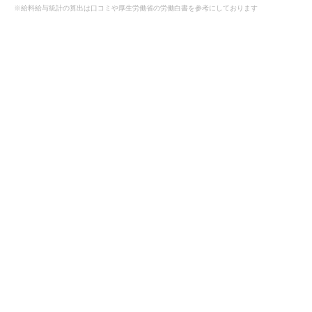
※給料給与統計の算出は口コミや厚生労働省の労働白書を参考にしております