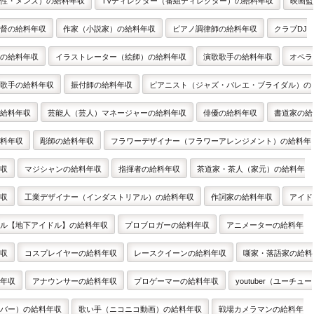
性・メンズ）の給料年収
TVディレクター（番組ディレクター）の給料年収
映画監
督の給料年収
作家（小説家）の給料年収
ピアノ調律師の給料年収
クラブDJ
の給料年収
イラストレーター（絵師）の給料年収
演歌歌手の給料年収
オペラ
歌手の給料年収
振付師の給料年収
ピアニスト（ジャズ・バレエ・ブライダル）の
給料年収
芸能人（芸人）マネージャーの給料年収
俳優の給料年収
書道家の給
料年収
彫師の給料年収
フラワーデザイナー（フラワーアレンジメント）の給料年
収
マジシャンの給料年収
指揮者の給料年収
茶道家・茶人（家元）の給料年
収
工業デザイナー（インダストリアル）の給料年収
作詞家の給料年収
アイド
ル【地下アイドル】の給料年収
プロブロガーの給料年収
アニメーターの給料年
収
コスプレイヤーの給料年収
レースクイーンの給料年収
噺家・落語家の給料
年収
アナウンサーの給料年収
プロゲーマーの給料年収
youtuber（ユーチュー
バー）の給料年収
歌い手（ニコニコ動画）の給料年収
戦場カメラマンの給料年