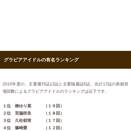
グラビアアイドルの有名ランキング
2015年度の、主要週刊誌12誌と主要隔週誌5誌、合計17誌の表紙登
場回数によるグラビアアイドルのランキングは以下です。
１位 柳ゆり菜 （１９回）
２位 宮脇咲良 （１８回）
３位 久松郁実 （１７回）
４位 篠崎愛 （１２回）