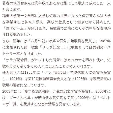
著者の俵万智さんは高年収であるかは別にして歌人で成功した一人
と言えます。
稲田大学第一文学部に入学し短歌の世界に入った俵万智さんは大学
を卒業すると神奈川県で、高校の教員として働きながら発表した
「野球ゲーム」が第31回角川短歌賞で次席になりその斬新な表現が
注目を集めました。
さらに翌年には「八月の朝」が第32回角川短歌賞を受賞し、1987年
に出版された第一歌集「サラダ記念日」は歌集としては異例のベス
トセラー本となりました。
「サラダ記念日」がヒットした背景にはカタカナを巧みに使い、短
歌を分かり易く多くの人々に伝えたことが考えられます。
俵万智さんは1988年に「サラダ記念日」で現代歌人協会賞を受賞
し、1991年には第19期国語審議会委員となり1996年には読売新聞の
歌壇の選者になっています。
2003年には「愛する源氏物語」が紫式部文学賞を受賞し、2006年に
は「プーさんの鼻」が若山牧水賞受賞を受賞し2009年には「ベスト
マザー賞」を受賞するなどの活躍を見せています。