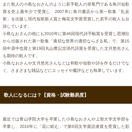
また歌人の小島なおさんのように若手歌人の登竜門である角川短歌
賞を史上最年少で受賞し、2007年に角川書店から第一歌集「乱反
射」を出版し現代短歌新人賞と梅花文学賞受賞した若手の歌人も台
頭しています。
小島なおさんの他にも2010年に第46回現代詩手帖賞を受賞し思潮社
から出版された第一歌集「適切な世界の適切ならざる私」で、第15
回中原中也賞と第19回丸山豊記念現代詩賞を受賞した文月悠光さん
も期待の歌人です。
小島なおさんや文月悠光さんなどは和歌や短歌や詩を作るだけでな
く、さまざまな雑誌などにエッセイや書評なども執筆しています。
歌人になるには？【資格・試験難易度】
最近では青山学院大学を卒業した小島なおさんや上智大学文学部を
卒業し、2010年に「花に眩む」で第9回文学賞読者賞を受賞した彩