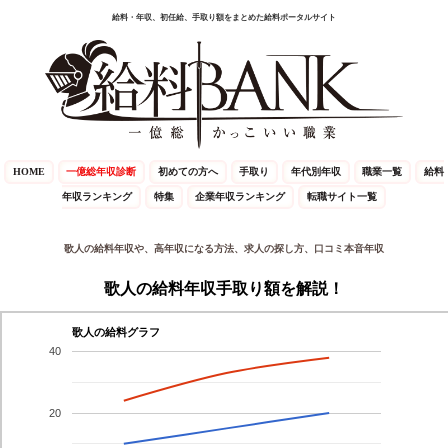
給料・年収、初任給、手取り額をまとめた給料ポータルサイト
HOME
一億総年収診断
初めての方へ
手取り
年代別年収
職業一覧
給料
年収ランキング
特集
企業年収ランキング
転職サイト一覧
歌人の給料年収や、高年収になる方法、求人の探し方、口コミ本音年収
歌人の給料年収手取り額を解説！
歌人の給料グラフ
40
20