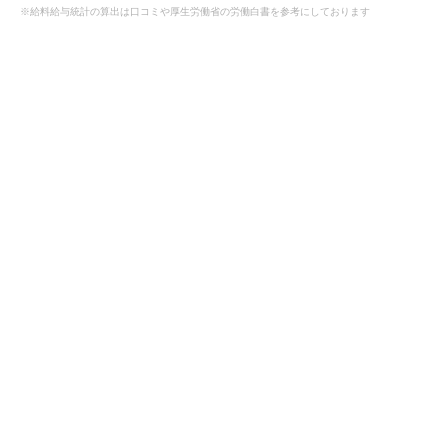
※給料給与統計の算出は口コミや厚生労働省の労働白書を参考にしております