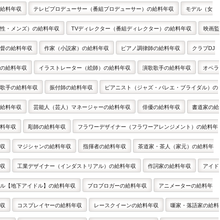
給料年収
テレビプロデューサー（番組プロデューサー）の給料年収
モデル（女
性・メンズ）の給料年収
TVディレクター（番組ディレクター）の給料年収
映画監
督の給料年収
作家（小説家）の給料年収
ピアノ調律師の給料年収
クラブDJ
の給料年収
イラストレーター（絵師）の給料年収
演歌歌手の給料年収
オペラ
歌手の給料年収
振付師の給料年収
ピアニスト（ジャズ・バレエ・ブライダル）の
給料年収
芸能人（芸人）マネージャーの給料年収
俳優の給料年収
書道家の給
料年収
彫師の給料年収
フラワーデザイナー（フラワーアレンジメント）の給料年
収
マジシャンの給料年収
指揮者の給料年収
茶道家・茶人（家元）の給料年
収
工業デザイナー（インダストリアル）の給料年収
作詞家の給料年収
アイド
ル【地下アイドル】の給料年収
プロブロガーの給料年収
アニメーターの給料年
収
コスプレイヤーの給料年収
レースクイーンの給料年収
噺家・落語家の給料