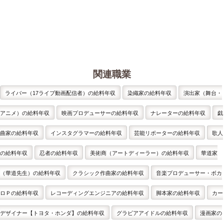
関連職業
ライバー（17ライブ動画配信者）の給料年収
染織家の給料年収
演出家（舞台・
アニメ）の給料年収
映画プロデューサーの給料年収
ナレーターの給料年収
戯
曲家の給料年収
インスタグラマーの給料年収
芸能リポーターの給料年収
歌人
の給料年収
忍者の給料年収
美術商（アートディーラー）の給料年収
華道家
（華道先生）の給料年収
クラシック作曲家の給料年収
音楽プロデューサー・ボカ
ロＰの給料年収
レコーディングエンジニアの給料年収
脚本家の給料年収
カー
デザイナー【トヨタ・ホンダ】の給料年収
グラビアアイドルの給料年収
漫画家の