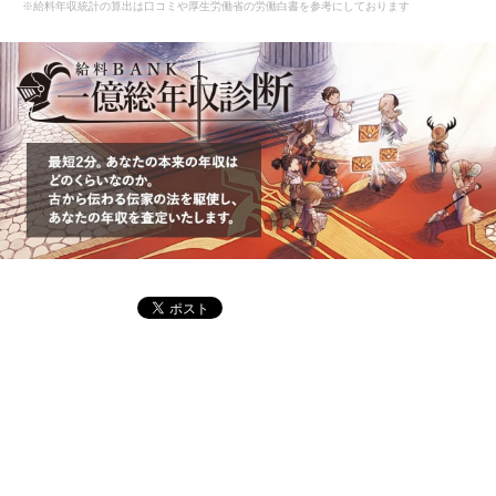
※給料年収統計の算出は口コミや厚生労働省の労働白書を参考にしております