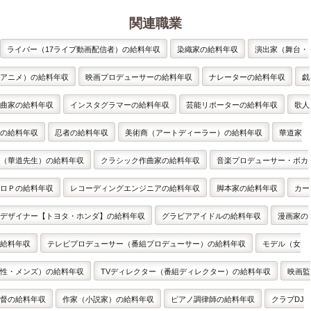
関連職業
ライバー（17ライブ動画配信者）の給料年収
染織家の給料年収
演出家（舞台・
アニメ）の給料年収
映画プロデューサーの給料年収
ナレーターの給料年収
戯
曲家の給料年収
インスタグラマーの給料年収
芸能リポーターの給料年収
歌人
の給料年収
忍者の給料年収
美術商（アートディーラー）の給料年収
華道家
（華道先生）の給料年収
クラシック作曲家の給料年収
音楽プロデューサー・ボカ
ロＰの給料年収
レコーディングエンジニアの給料年収
脚本家の給料年収
カー
デザイナー【トヨタ・ホンダ】の給料年収
グラビアアイドルの給料年収
漫画家の
給料年収
テレビプロデューサー（番組プロデューサー）の給料年収
モデル（女
性・メンズ）の給料年収
TVディレクター（番組ディレクター）の給料年収
映画監
督の給料年収
作家（小説家）の給料年収
ピアノ調律師の給料年収
クラブDJ