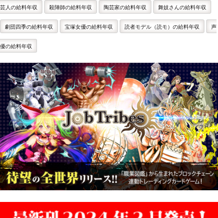
芸人の給料年収
殺陣師の給料年収
陶芸家の給料年収
舞妓さんの給料年収
劇団四季の給料年収
宝塚女優の給料年収
読者モデル（読モ）の給料年収
声
優の給料年収