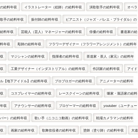
の給料年収
イラストレーター（絵師）の給料年収
演歌歌手の給料年収
オペラ
歌手の給料年収
振付師の給料年収
ピアニスト（ジャズ・バレエ・ブライダル）の
給料年収
芸能人（芸人）マネージャーの給料年収
俳優の給料年収
書道家の給
料年収
彫師の給料年収
フラワーデザイナー（フラワーアレンジメント）の給料年
収
マジシャンの給料年収
指揮者の給料年収
茶道家・茶人（家元）の給料年
収
工業デザイナー（インダストリアル）の給料年収
作詞家の給料年収
アイド
ル【地下アイドル】の給料年収
プロブロガーの給料年収
アニメーターの給料年
収
コスプレイヤーの給料年収
レースクイーンの給料年収
噺家・落語家の給料
年収
アナウンサーの給料年収
プロゲーマーの給料年収
youtuber（ユーチュー
バー）の給料年収
歌い手（ニコニコ動画）の給料年収
戦場カメラマンの給料年
収
画家の給料年収
歌舞伎役者の給料年収
塗師（塗り師）の給料年収
大道