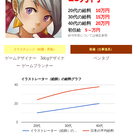
20代の給料
10万円
30代の給料
15万円
40代の給料
20万円
初任給
5～万円
給与年収については補足参照
クラスチェンジ（転職・昇格）
装備（仕事道具）
ゲームデザイナー 3dcgデザイナ
ペンタブ
ー ゲームプランナー
イラストレーター（絵師）の給料グラフ
40
20
0
20代
30代
40代
イラストレーター（絵師）の…
日本の平均給料