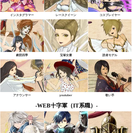
インスタグラマー
レースクイーン
コスプレイヤー
劇団四季
宝塚女優
読者モデル
アナウンサー
youtuber
歌い手
-WEB十字軍（IT系職）-