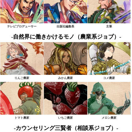
テレビプロデューサー
出版社編集長
主筆
-自然界に働きかけるモノ（農業系ジョブ）-
りんご農家
みかん農家
コメ農家
トマト農家
いちご農家
メロン農家
-カウンセリング三賢者（相談系ジョブ）-