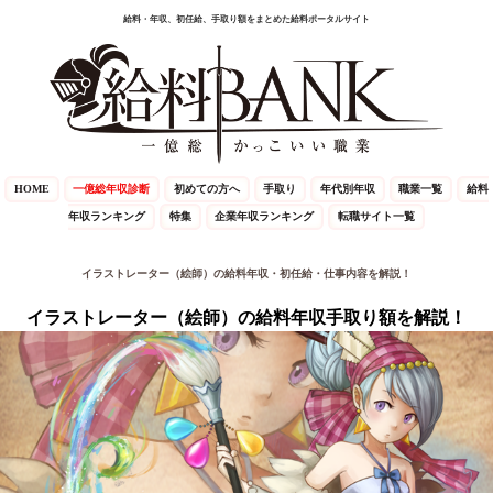
給料・年収、初任給、手取り額をまとめた給料ポータルサイト
HOME
一億総年収診断
初めての方へ
手取り
年代別年収
職業一覧
給料
年収ランキング
特集
企業年収ランキング
転職サイト一覧
イラストレーター（絵師）の給料年収・初任給・仕事内容を解説！
イラストレーター（絵師）の給料年収手取り額を解説！