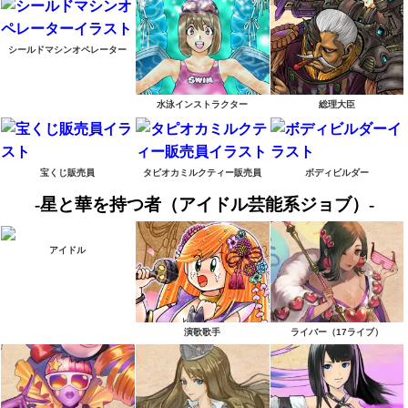
シールドマシンオペレーター
水泳インストラクター
総理大臣
宝くじ販売員
タピオカミルクティー販売員
ボディビルダー
-星と華を持つ者（アイドル芸能系ジョブ）-
アイドル
演歌歌手
ライバー（17ライブ）