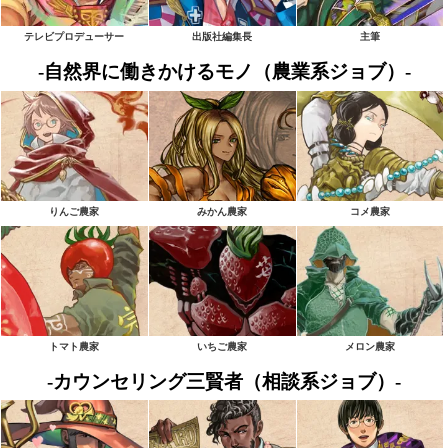
テレビプロデューサー
出版社編集長
主筆
-自然界に働きかけるモノ（農業系ジョブ）-
りんご農家
みかん農家
コメ農家
トマト農家
いちご農家
メロン農家
-カウンセリング三賢者（相談系ジョブ）-