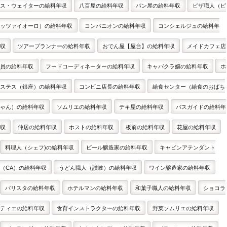
ス・ウェイターの給料年収
八百屋の給料年収
パン屋の給料年収
ピザ職人（ピ
ッツァイオーロ）の給料年収
コンパニオンの給料年収
コンシェルジュの給料年
収
ツアープランナーの給料年収
おでん屋【屋台】の給料年収
メイドカフェ店
員の給料年収
フードコーディネーターの給料年収
キャバクラ嬢の給料年収
ホ
ステス（銀座）の給料年収
コンビニ店長の給料年収
給食センター（給食のおばち
ゃん）の給料年収
ソムリエの給料年収
テキ屋の給料年収
バスガイドの給料年
収
仲居の給料年収
ホストの給料年収
板前の給料年収
花屋の給料年収
料理人（シェフ)の給料年収
ビール醸造家の給料年収
キャビンアテンダント
（CA）の給料年収
うどん職人（讃岐）の給料年収
ワイン醸造家の給料年収
バリスタの給料年収
ホテルマンの給料年収
和菓子職人の給料年収
ショコラ
ティエの給料年収
食育インストラクターの給料年収
野菜ソムリエの給料年収