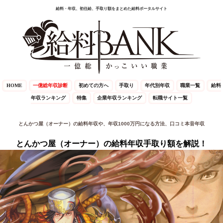
給料・年収、初任給、手取り額をまとめた給料ポータルサイト
HOME
一億総年収診断
初めての方へ
手取り
年代別年収
職業一覧
給料
年収ランキング
特集
企業年収ランキング
転職サイト一覧
とんかつ屋（オーナー）の給料年収や、年収1000万円になる方法、口コミ本音年収
とんかつ屋（オーナー）の給料年収手取り額を解説！