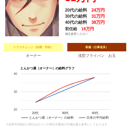
20代の給料
24万円
30代の給料
31万円
40代の給料
38万円
初任給
18万円
補足参照ください
クラスチェンジ（転職・昇格）
装備（仕事道具）
オーナー
浅型フライパン お玉
とんかつ屋（オーナー）の給料グラフ
40
30
20
20代
30代
40代
とんかつ屋（オーナー）の給料
日本の平均給料
※給料年収統計の算出は口コミや厚生労働省の労働白書を参考にしております