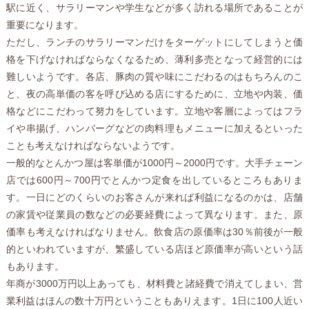
駅に近く、サラリーマンや学生などが多く訪れる場所であることが
重要になります。
ただし、ランチのサラリーマンだけをターゲットにしてしまうと価
格を下げなければならなくなるため、薄利多売となって経営的には
難しいようです。各店、豚肉の質や味にこだわるのはもちろんのこ
と、夜の高単価の客を呼び込める店にするために、立地や内装、価
格などにこだわって努力をしています。立地や客層によってはフラ
イや串揚げ、ハンバーグなどの肉料理もメニューに加えるといった
ことも考えなければならないようです。
一般的なとんかつ屋は客単価が1000円～2000円です。大手チェーン
店では600円～700円でとんかつ定食を出しているところもありま
す。一日にどのくらいのお客さんが来れば利益になるのかは、店舗
の家賃や従業員の数などの必要経費によって異なります。また、原
価率も考えなければなりません。飲食店の原価率は30％前後が一般
的といわれていますが、繁盛している店ほど原価率が高いという話
もあります。
年商が3000万円以上あっても、材料費と諸経費で消えてしまい、営
業利益はほんの数十万円ということもありえます。1日に100人近い