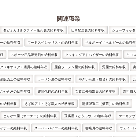
関連職業
タピオカミルクティー販売員の給料年収
ピザ配達員の給料年収
シューフィッタ
ーの給料年収
フードスペシャリストの給料年収
ベルボーイ／ベルガールの給料年
収
スポーツ用品販売員の給料年収
クッキングアドバイザーの給料年収
キヨス
ク（キオスク）店員の給料年収
屋台ラーメン屋の給料年収
質屋の給料年収
実
演販売士の給料年収
ラーメン屋の給料年収
やきいも屋（屋台）の給料年収
た
こやき屋の給料年収
運転代行の給料年収
百貨店外商部員の給料年収
寿司職人
の給料年収
そば屋店主・そば職人の給料年収
清酒製造工（酒蔵）の給料年収
とんかつ屋（オーナー）の給料年収
豆腐屋（とうふや）の給料年収
ケーキデザ
イナーの給料年収
スーパーバイヤーの給料年収
書店員の給料年収
ウェイトレ