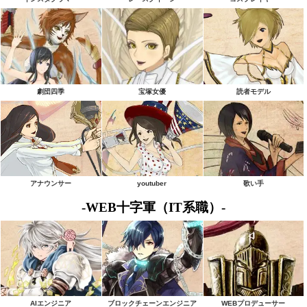
劇団四季
宝塚女優
読者モデル
アナウンサー
youtuber
歌い手
-WEB十字軍（IT系職）-
AIエンジニア
ブロックチェーンエンジニア
WEBプロデューサー