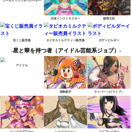
シールドマシンオペレーター
水泳インストラクター
総理大臣
宝くじ販売員
タピオカミルクティー販売員
ボディビルダー
-星と華を持つ者（アイドル芸能系ジョブ）-
アイドル
演歌歌手
ライバー（17ライブ）
インスタグラマー
レースクイーン
コスプレイヤー