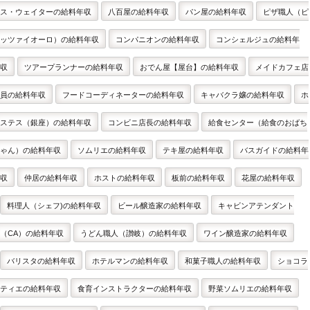
ス・ウェイターの給料年収
八百屋の給料年収
パン屋の給料年収
ピザ職人（ピ
ッツァイオーロ）の給料年収
コンパニオンの給料年収
コンシェルジュの給料年
収
ツアープランナーの給料年収
おでん屋【屋台】の給料年収
メイドカフェ店
員の給料年収
フードコーディネーターの給料年収
キャバクラ嬢の給料年収
ホ
ステス（銀座）の給料年収
コンビニ店長の給料年収
給食センター（給食のおばち
ゃん）の給料年収
ソムリエの給料年収
テキ屋の給料年収
バスガイドの給料年
収
仲居の給料年収
ホストの給料年収
板前の給料年収
花屋の給料年収
料理人（シェフ)の給料年収
ビール醸造家の給料年収
キャビンアテンダント
（CA）の給料年収
うどん職人（讃岐）の給料年収
ワイン醸造家の給料年収
バリスタの給料年収
ホテルマンの給料年収
和菓子職人の給料年収
ショコラ
ティエの給料年収
食育インストラクターの給料年収
野菜ソムリエの給料年収