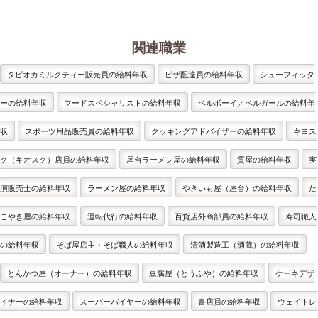
関連職業
タピオカミルクティー販売員の給料年収
ピザ配達員の給料年収
シューフィッタ
ーの給料年収
フードスペシャリストの給料年収
ベルボーイ／ベルガールの給料年
収
スポーツ用品販売員の給料年収
クッキングアドバイザーの給料年収
キヨス
ク（キオスク）店員の給料年収
屋台ラーメン屋の給料年収
質屋の給料年収
実
演販売士の給料年収
ラーメン屋の給料年収
やきいも屋（屋台）の給料年収
た
こやき屋の給料年収
運転代行の給料年収
百貨店外商部員の給料年収
寿司職人
の給料年収
そば屋店主・そば職人の給料年収
清酒製造工（酒蔵）の給料年収
とんかつ屋（オーナー）の給料年収
豆腐屋（とうふや）の給料年収
ケーキデザ
イナーの給料年収
スーパーバイヤーの給料年収
書店員の給料年収
ウェイトレ