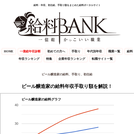
給料・年収、初任給、手取り額をまとめた給料ポータルサイト
HOME
一億総年収診断
初めての方へ
手取り
年代別年収
職業一覧
給料
年収ランキング
特集
企業年収ランキング
転職サイト一覧
ビール醸造家の給料、手取り、初任給
ビール醸造家の給料年収手取り額を解説！
ビール醸造家の給料グラフ
40
30