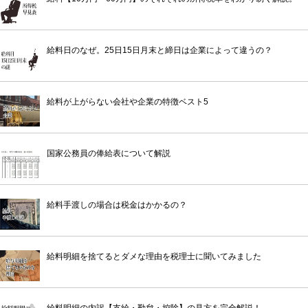
給料日のなぜ。25日15日月末と締日は企業によって違うの？
給料が上がらない会社や企業の特徴ベスト5
国家公務員の俸給表について解説
給料手渡しの場合は税金はかかるの？
給料明細を捨てるとダメな理由を税理士に聞いてみました
給料明細の内訳【支給・勤怠・控除】の見方を完全解説！