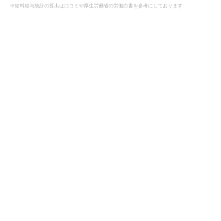
※給料給与統計の算出は口コミや厚生労働省の労働白書を参考にしております