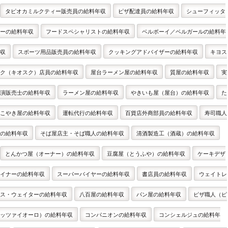
タピオカミルクティー販売員の給料年収
ピザ配達員の給料年収
シューフィッタ
ーの給料年収
フードスペシャリストの給料年収
ベルボーイ／ベルガールの給料年
収
スポーツ用品販売員の給料年収
クッキングアドバイザーの給料年収
キヨス
ク（キオスク）店員の給料年収
屋台ラーメン屋の給料年収
質屋の給料年収
実
演販売士の給料年収
ラーメン屋の給料年収
やきいも屋（屋台）の給料年収
た
こやき屋の給料年収
運転代行の給料年収
百貨店外商部員の給料年収
寿司職人
の給料年収
そば屋店主・そば職人の給料年収
清酒製造工（酒蔵）の給料年収
とんかつ屋（オーナー）の給料年収
豆腐屋（とうふや）の給料年収
ケーキデザ
イナーの給料年収
スーパーバイヤーの給料年収
書店員の給料年収
ウェイトレ
ス・ウェイターの給料年収
八百屋の給料年収
パン屋の給料年収
ピザ職人（ピ
ッツァイオーロ）の給料年収
コンパニオンの給料年収
コンシェルジュの給料年