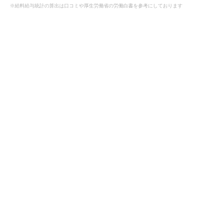
※給料給与統計の算出は口コミや厚生労働省の労働白書を参考にしております