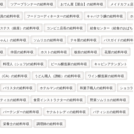
収
ツアープランナーの給料年収
おでん屋【屋台】の給料年収
メイドカフェ店
員の給料年収
フードコーディネーターの給料年収
キャバクラ嬢の給料年収
ホ
ステス（銀座）の給料年収
コンビニ店長の給料年収
給食センター（給食のおばち
ゃん）の給料年収
ソムリエの給料年収
テキ屋の給料年収
バスガイドの給料年
収
仲居の給料年収
ホストの給料年収
板前の給料年収
花屋の給料年収
料理人（シェフ)の給料年収
ビール醸造家の給料年収
キャビンアテンダント
（CA）の給料年収
うどん職人（讃岐）の給料年収
ワイン醸造家の給料年収
バリスタの給料年収
ホテルマンの給料年収
和菓子職人の給料年収
ショコラ
ティエの給料年収
食育インストラクターの給料年収
野菜ソムリエの給料年収
バーテンダーの給料年収
ヤクルトレディの給料年収
パティシエの給料年収
栄養士の給料年収
調理師の給料年収