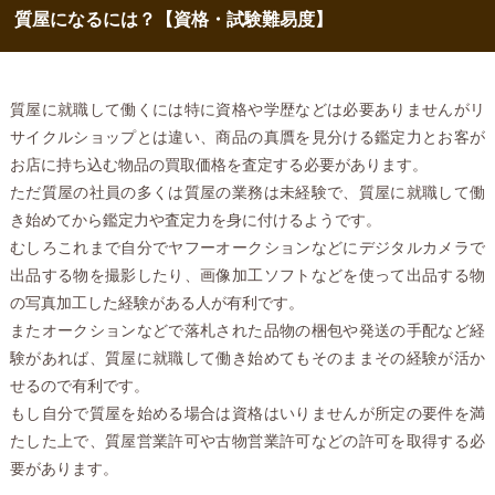
質屋になるには？【資格・試験難易度】
質屋に就職して働くには特に資格や学歴などは必要ありませんがリ
サイクルショップとは違い、商品の真贋を見分ける鑑定力とお客が
お店に持ち込む物品の買取価格を査定する必要があります。
ただ質屋の社員の多くは質屋の業務は未経験で、質屋に就職して働
き始めてから鑑定力や査定力を身に付けるようです。
むしろこれまで自分でヤフーオークションなどにデジタルカメラで
出品する物を撮影したり、画像加工ソフトなどを使って出品する物
の写真加工した経験がある人が有利です。
またオークションなどで落札された品物の梱包や発送の手配など経
験があれば、質屋に就職して働き始めてもそのままその経験が活か
せるので有利です。
もし自分で質屋を始める場合は資格はいりませんが所定の要件を満
たした上で、質屋営業許可や古物営業許可などの許可を取得する必
要があります。