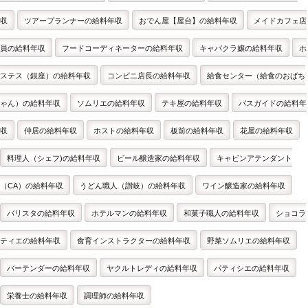
収
ツアープランナーの給料年収
おでん屋【屋台】の給料年収
メイドカフェ店
員の給料年収
フードコーディネーターの給料年収
キャバクラ嬢の給料年収
ホ
ステス（銀座）の給料年収
コンビニ店長の給料年収
給食センター（給食のおばち
ゃん）の給料年収
ソムリエの給料年収
テキ屋の給料年収
バスガイドの給料年
収
仲居の給料年収
ホストの給料年収
板前の給料年収
花屋の給料年収
料理人（シェフ)の給料年収
ビール醸造家の給料年収
キャビンアテンダント
（CA）の給料年収
うどん職人（讃岐）の給料年収
ワイン醸造家の給料年収
バリスタの給料年収
ホテルマンの給料年収
和菓子職人の給料年収
ショコラ
ティエの給料年収
食育インストラクターの給料年収
野菜ソムリエの給料年収
バーテンダーの給料年収
ヤクルトレディの給料年収
パティシエの給料年収
栄養士の給料年収
調理師の給料年収