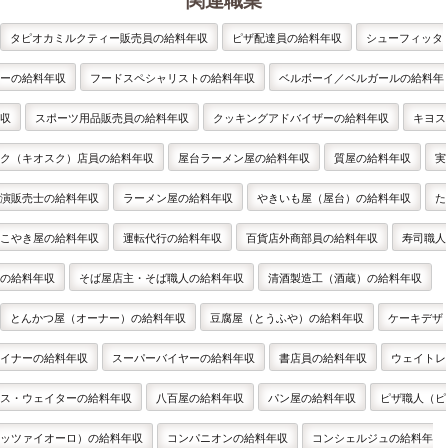
関連職業
タピオカミルクティー販売員の給料年収
ピザ配達員の給料年収
シューフィッタ
ーの給料年収
フードスペシャリストの給料年収
ベルボーイ／ベルガールの給料年
収
スポーツ用品販売員の給料年収
クッキングアドバイザーの給料年収
キヨス
ク（キオスク）店員の給料年収
屋台ラーメン屋の給料年収
質屋の給料年収
実
演販売士の給料年収
ラーメン屋の給料年収
やきいも屋（屋台）の給料年収
た
こやき屋の給料年収
運転代行の給料年収
百貨店外商部員の給料年収
寿司職人
の給料年収
そば屋店主・そば職人の給料年収
清酒製造工（酒蔵）の給料年収
とんかつ屋（オーナー）の給料年収
豆腐屋（とうふや）の給料年収
ケーキデザ
イナーの給料年収
スーパーバイヤーの給料年収
書店員の給料年収
ウェイトレ
ス・ウェイターの給料年収
八百屋の給料年収
パン屋の給料年収
ピザ職人（ピ
ッツァイオーロ）の給料年収
コンパニオンの給料年収
コンシェルジュの給料年