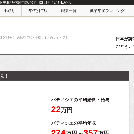
手取りや調理師との年収比較|「給料BANK」
手取り
年代別年収
職業一覧
職業年収ランキング
代30代40代】の給料年収・手取りまとめサイトです
日本が誇
だどぅ。
説！
パティシエの平均給料・給与
22
万円
パティシエの平均年収
274
357
万円～
万円