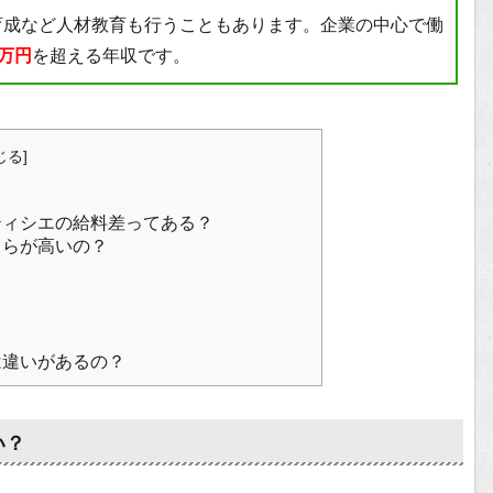
育成など人材教育も行うこともあります。企業の中心で働
0万円
を超える年収です。
じる
]
ティシエの給料差ってある？
ちらが高いの？
は違いがあるの？
い？