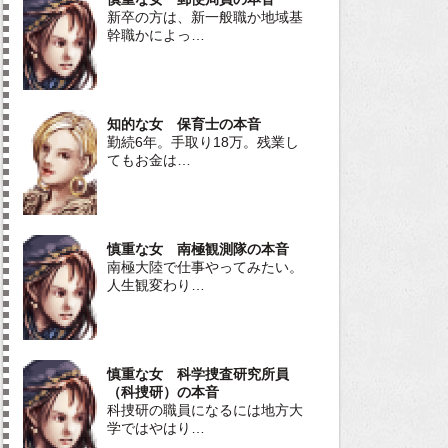
新卒の方は、新一般職か地域基
幹職かによっ…
知的な女 保育士の本音
勤続6年。手取り18万。残業し
てもお金は…
慎重な女 南極観測隊の本音
南極大陸で仕事やってみたい。
人生観変わり…
慎重な女 科学捜査研究所員
（科捜研）の本音
科捜研の職員になるには地方大
学ではやはり…