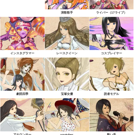
演歌歌手
ライバー（17ライブ）
インスタグラマー
レースクイーン
コスプレイヤー
劇団四季
宝塚女優
読者モデル
アナウンサー
youtuber
歌い手