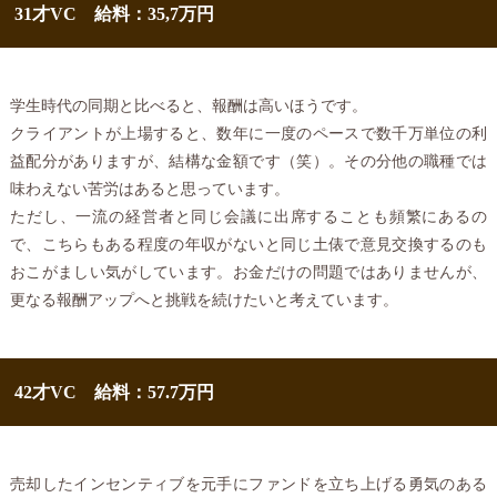
31才VC 給料：35,7万円
学生時代の同期と比べると、報酬は高いほうです。
クライアントが上場すると、数年に一度のペースで数千万単位の利
益配分がありますが、結構な金額です（笑）。その分他の職種では
味わえない苦労はあると思っています。
ただし、一流の経営者と同じ会議に出席することも頻繁にあるの
で、こちらもある程度の年収がないと同じ土俵で意見交換するのも
おこがましい気がしています。お金だけの問題ではありませんが、
更なる報酬アップへと挑戦を続けたいと考えています。
42才VC 給料：57.7万円
売却したインセンティブを元手にファンドを立ち上げる勇気のある