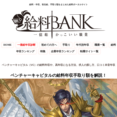
給料・年収、初任給、手取り額をまとめた給料ポータルサイト
HOME
一億総年収診断
初めての方へ
手取り
年代別年収
職業一覧
給料
年収ランキング
特集
企業年収ランキング
転職サイト一覧
ベンチャーキャピタル（VC）の給料年収や、高年収になる方法、求人の探し方、口コミ本音年収
ベンチャーキャピタルの給料年収手取り額を解説！