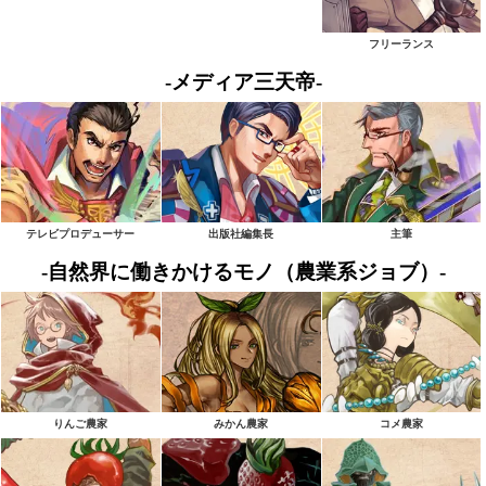
フリーランス
-メディア三天帝-
テレビプロデューサー
出版社編集長
主筆
-自然界に働きかけるモノ（農業系ジョブ）-
りんご農家
みかん農家
コメ農家