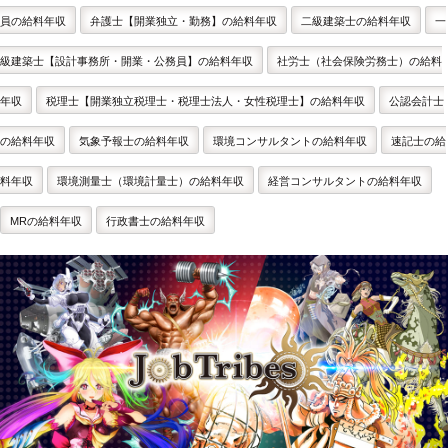
員の給料年収
弁護士【開業独立・勤務】の給料年収
二級建築士の給料年収
一
級建築士【設計事務所・開業・公務員】の給料年収
社労士（社会保険労務士）の給料
年収
税理士【開業独立税理士・税理士法人・女性税理士】の給料年収
公認会計士
の給料年収
気象予報士の給料年収
環境コンサルタントの給料年収
速記士の給
料年収
環境測量士（環境計量士）の給料年収
経営コンサルタントの給料年収
MRの給料年収
行政書士の給料年収