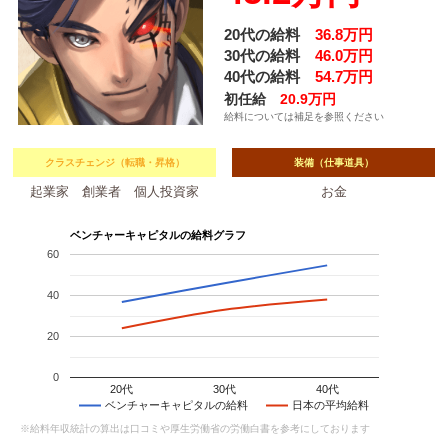
20代の給料
36.8万円
30代の給料
46.0万円
40代の給料
54.7万円
初任給
20.9万円
給料については補足を参照ください
クラスチェンジ（転職・昇格）
装備（仕事道具）
起業家 創業者 個人投資家
お金
ベンチャーキャピタルの給料グラフ
60
40
20
0
20代
30代
40代
ベンチャーキャピタルの給料
日本の平均給料
※給料年収統計の算出は口コミや厚生労働省の労働白書を参考にしております