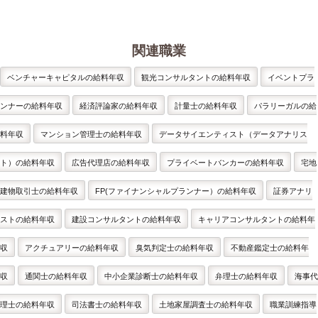
関連職業
ベンチャーキャピタルの給料年収
観光コンサルタントの給料年収
イベントプラ
ンナーの給料年収
経済評論家の給料年収
計量士の給料年収
パラリーガルの給
料年収
マンション管理士の給料年収
データサイエンティスト（データアナリス
ト）の給料年収
広告代理店の給料年収
プライベートバンカーの給料年収
宅地
建物取引士の給料年収
FP(ファイナンシャルプランナー）の給料年収
証券アナリ
ストの給料年収
建設コンサルタントの給料年収
キャリアコンサルタントの給料年
収
アクチュアリーの給料年収
臭気判定士の給料年収
不動産鑑定士の給料年
収
通関士の給料年収
中小企業診断士の給料年収
弁理士の給料年収
海事代
理士の給料年収
司法書士の給料年収
土地家屋調査士の給料年収
職業訓練指導