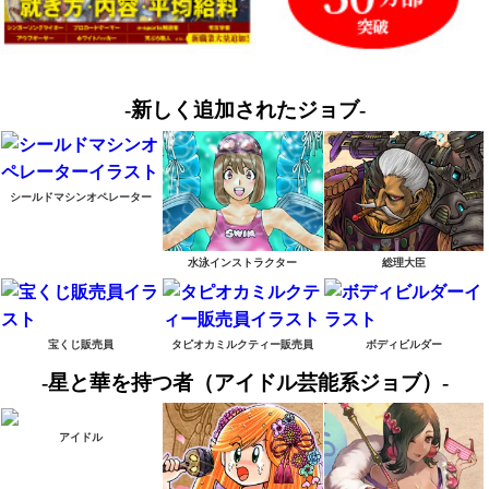
-新しく追加されたジョブ-
シールドマシンオペレーター
水泳インストラクター
総理大臣
宝くじ販売員
タピオカミルクティー販売員
ボディビルダー
-星と華を持つ者（アイドル芸能系ジョブ）-
アイドル