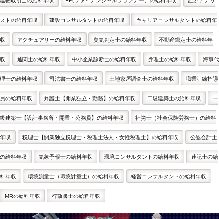
建物取引士の給料年収
FP(ファイナンシャルプランナー）の給料年収
証券アナリ
ストの給料年収
建設コンサルタントの給料年収
キャリアコンサルタントの給料年
収
アクチュアリーの給料年収
臭気判定士の給料年収
不動産鑑定士の給料年
収
通関士の給料年収
中小企業診断士の給料年収
弁理士の給料年収
海事代
理士の給料年収
司法書士の給料年収
土地家屋調査士の給料年収
職業訓練指導
員の給料年収
弁護士【開業独立・勤務】の給料年収
二級建築士の給料年収
一
級建築士【設計事務所・開業・公務員】の給料年収
社労士（社会保険労務士）の給料
年収
税理士【開業独立税理士・税理士法人・女性税理士】の給料年収
公認会計士
の給料年収
気象予報士の給料年収
環境コンサルタントの給料年収
速記士の給
料年収
環境測量士（環境計量士）の給料年収
経営コンサルタントの給料年収
MRの給料年収
行政書士の給料年収