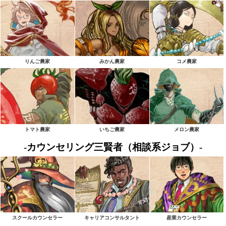
りんご農家
みかん農家
コメ農家
トマト農家
いちご農家
メロン農家
-カウンセリング三賢者（相談系ジョブ）-
スクールカウンセラー
キャリアコンサルタント
産業カウンセラー