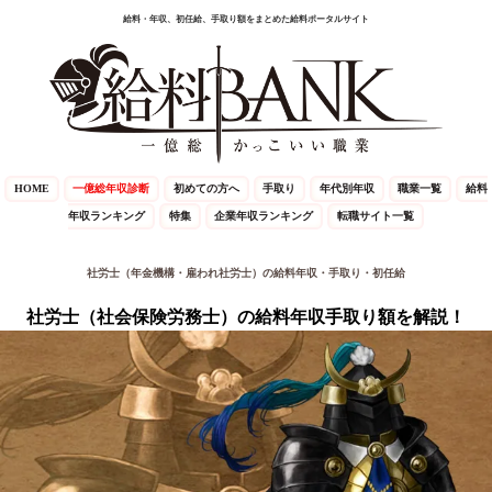
給料・年収、初任給、手取り額をまとめた給料ポータルサイト
HOME
一億総年収診断
初めての方へ
手取り
年代別年収
職業一覧
給料
年収ランキング
特集
企業年収ランキング
転職サイト一覧
社労士（年金機構・雇われ社労士）の給料年収・手取り・初任給
社労士（社会保険労務士）の給料年収手取り額を解説！