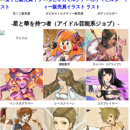
宝くじ販売員
タピオカミルクティー販売員
ボディビルダー
-星と華を持つ者（アイドル芸能系ジョブ）-
アイドル
演歌歌手
ライバー（17ライブ）
インスタグラマー
レースクイーン
コスプレイヤー