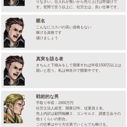
りなさい。仕入れが無いから売り上げは即儲けで
す。世間で言う以上に、社労士は、良い仕事です。
匿名
こんなにコスパの高い資格もない
稼げる資格です
儲けましょう
真実を語る者
きちんと下積みをして開業すれば年収1500万以上は
固いと思う。私は神奈川で開業中です。
戦術的な男
手取り年収：2000万円
社労士法人経営、開業12年、従業員２名。
売上内訳は顧問報酬２、コンサル２、調査立会その
他１くらいの割合。
この仕事はやり方次第でいくらでも稼げる。