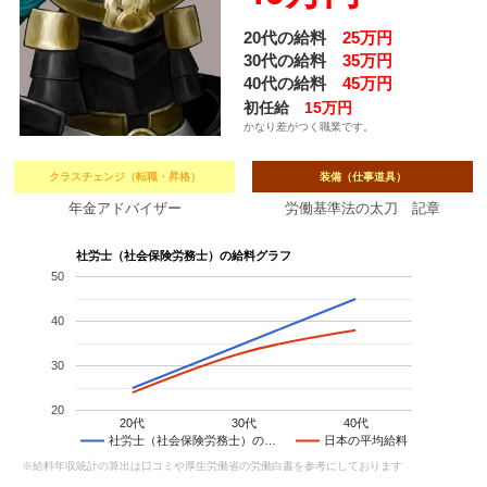
20代の給料
25万円
30代の給料
35万円
40代の給料
45万円
初任給
15万円
かなり差がつく職業です。
クラスチェンジ（転職・昇格）
装備（仕事道具）
年金アドバイザー
労働基準法の太刀 記章
社労士（社会保険労務士）の給料グラフ
50
40
30
20
20代
30代
40代
社労士（社会保険労務士）の…
日本の平均給料
※給料年収統計の算出は口コミや厚生労働省の労働白書を参考にしております