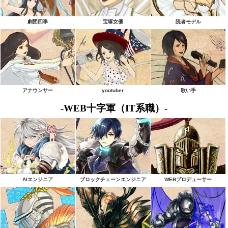
劇団四季
宝塚女優
読者モデル
アナウンサー
youtuber
歌い手
-WEB十字軍（IT系職）-
AIエンジニア
ブロックチェーンエンジニア
WEBプロデューサー