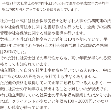
平成21年の社労士の平均年収は348万円で翌年の平成22年の平均年
収は760万円とアップダウンを繰り返しています。
社労士は正式には社会保険労務士と呼ばれ人事や労務関連の法
令や社会保障法令に関する書類作成を行ったり、企業での労務
管理や社会保険に関する相談や指導を行います。
労務士とも呼ばれ合格率もここ近年は10％を切っていて、平
成27年に実施された第47回の社会保険労務士の試験の合格率
は2.6%でした。
それだけに社労士はその専門性からも、高い年収が得られる資
格としても知られています。
独立開業して自分で社労士事務所を開いている人も多く、中に
は年収が1000万円を超える社労士も少なくありません。
ただ他の資格を取得していて企業に勤務している人も多く、一
概に社労士の平均年収を算出することは難しいのが現状です。
特に独立開業している社労士の平均年収も開業したばかりであ
れば、クライアントが少ないと年収も100～200万円とかなり
厳しい現実が待っています。