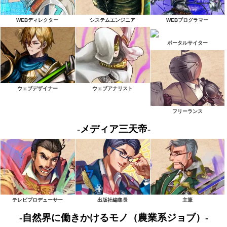
WEBディレクター
システムエンジニア
WEBプログラマー
ポータルサイター
ウェブデザイナー
ウェブアナリスト
フリーランス
-メディア三天帝-
テレビプロデューサー
出版社編集長
主筆
-自然界に働きかけるモノ（農業系ジョブ）-