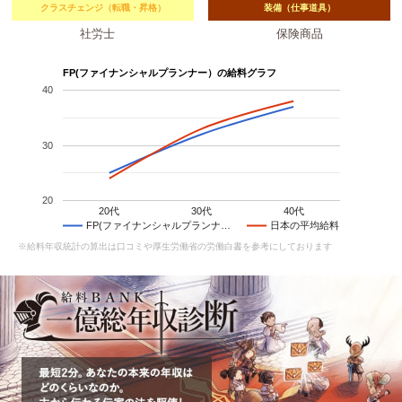
クラスチェンジ（転職・昇格）
装備（仕事道具）
社労士
保険商品
FP(ファイナンシャルプランナー）の給料グラフ
40
30
20
20代
30代
40代
FP(ファイナンシャルプランナ…
日本の平均給料
※給料年収統計の算出は口コミや厚生労働省の労働白書を参考にしております