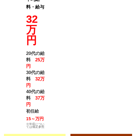
料・給与
32
万
円
20代の給
料
25万
円
30代の給
料
32万
円
40代の給
料
37万
円
初任給
15～万円
※年収につい
ては補足参照