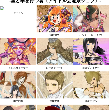
-星と華を持つ者（アイドル芸能系ジョブ）-
アイドル
演歌歌手
ライバー（17ライブ）
インスタグラマー
レースクイーン
コスプレイヤー
劇団四季
宝塚女優
読者モデル