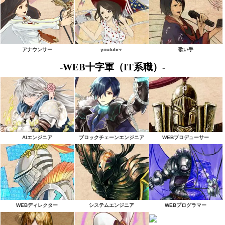
アナウンサー
youtuber
歌い手
-WEB十字軍（IT系職）-
AIエンジニア
ブロックチェーンエンジニア
WEBプロデューサー
WEBディレクター
システムエンジニア
WEBプログラマー