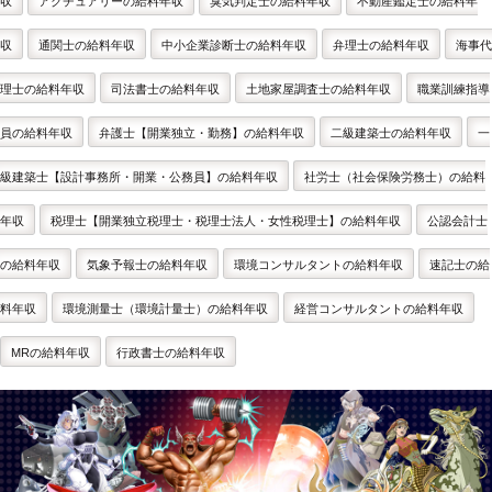
収
アクチュアリーの給料年収
臭気判定士の給料年収
不動産鑑定士の給料年
収
通関士の給料年収
中小企業診断士の給料年収
弁理士の給料年収
海事代
理士の給料年収
司法書士の給料年収
土地家屋調査士の給料年収
職業訓練指導
員の給料年収
弁護士【開業独立・勤務】の給料年収
二級建築士の給料年収
一
級建築士【設計事務所・開業・公務員】の給料年収
社労士（社会保険労務士）の給料
年収
税理士【開業独立税理士・税理士法人・女性税理士】の給料年収
公認会計士
の給料年収
気象予報士の給料年収
環境コンサルタントの給料年収
速記士の給
料年収
環境測量士（環境計量士）の給料年収
経営コンサルタントの給料年収
MRの給料年収
行政書士の給料年収