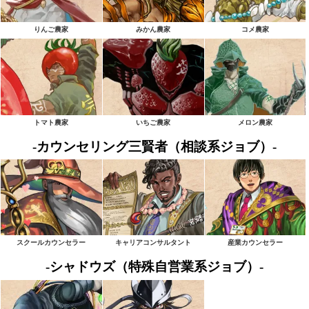
りんご農家
みかん農家
コメ農家
トマト農家
いちご農家
メロン農家
-カウンセリング三賢者（相談系ジョブ）-
スクールカウンセラー
キャリアコンサルタント
産業カウンセラー
-シャドウズ（特殊自営業系ジョブ）-