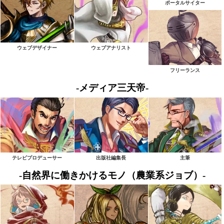
ポータルサイター
ウェブデザイナー
ウェブアナリスト
フリーランス
-メディア三天帝-
テレビプロデューサー
出版社編集長
主筆
-自然界に働きかけるモノ（農業系ジョブ）-