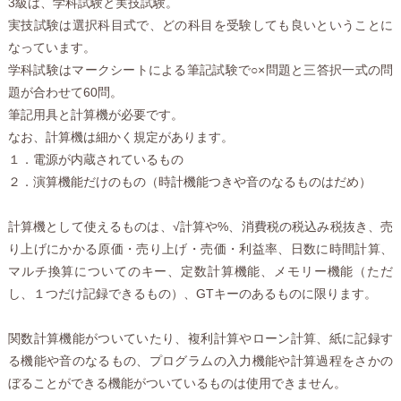
3級は、学科試験と実技試験。
実技試験は選択科目式で、どの科目を受験しても良いということに
なっています。
学科試験はマークシートによる筆記試験で○×問題と三答択一式の問
題が合わせて60問。
筆記用具と計算機が必要です。
なお、計算機は細かく規定があります。
１．電源が内蔵されているもの
２．演算機能だけのもの（時計機能つきや音のなるものはだめ）
計算機として使えるものは、√計算や%、消費税の税込み税抜き、売
り上げにかかる原価・売り上げ・売価・利益率、日数に時間計算、
マルチ換算についてのキー、定数計算機能、メモリー機能（ただ
し、１つだけ記録できるもの）、GTキーのあるものに限ります。
関数計算機能がついていたり、複利計算やローン計算、紙に記録す
る機能や音のなるもの、プログラムの入力機能や計算過程をさかの
ぼることができる機能がついているものは使用できません。