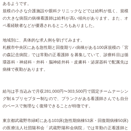
あるようです。
規模の小さな介護施設や眼科クリニックなどでは給料が低く、規模
の大きな病院の病棟看護師は給料が高い傾向があります。また、オ
ペ看経験者などが優遇されるところもありました。
地域別に、具体的な求人例を挙げてみます。
札幌市中央区にある急性期と回復期リハ病棟がある100床規模の「宮
の森記念病院」では常勤の正看護師 を募集していて、診療科目は循
環器科・神経科・外科・脳神経外科・皮膚科・泌尿器科で配属先は
病棟で夜勤があります。
給与は手当込みで月収281,000円〜303,500円で固定チームナーシン
グ制＆プリセプター制なので、ブランクがある看護師さんでも自分
のペースで無理なく復帰できることが特徴です。
東京都武蔵野市緑町にある103床(急性期病棟53床・回復期病棟50床)
の医療法人社団陽和会「武蔵野陽和会病院」では常勤の正看護師と