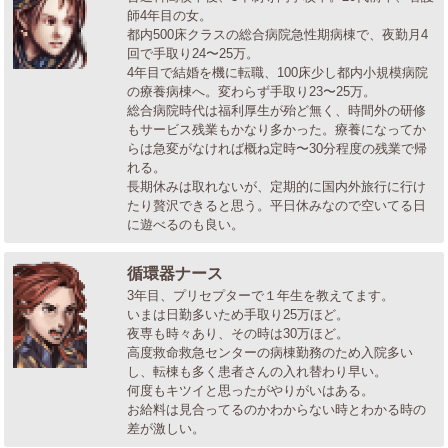
師4年目の女。
都内500床クラスの総合病院急性期病棟で、夜勤月4
回で手取り24〜25万。
4年目で結婚を機に転職、100床少し都内小規模病院
の療養病棟へ。変わらず手取り23〜25万。
総合病院時代は福利厚生が殆ど無く、時間外の研修
もサービス残業もかなり多かった。療養になってか
らは急変がなければ概ね定時〜30分程度の残業で帰
れる。
長期休みは取れないが、定期的に国内外旅行に行け
たり贅沢できると思う。平日休みなので空いてる日
に遊べるのも良い。
循環器ナース
3年目、プリセプターで１年生を教えてます。
いまは日勤多いため手取り25万ほど。
夜専も時々あり、その時は30万ほど。
高度救命救急センターの病棟勤務のため入院多い
し、転棟も多く患者さんの入れ替わり早い。
何度もキツイと思ったがやりがいはある。
お給料は見合ってるのかわからない時とわかる時の
差が激しい。