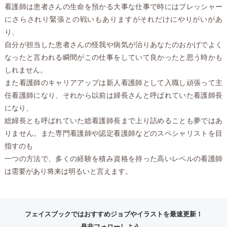
看護師は患者さんの生命を預かる大事な仕事で時にはプレッシャー
にさらされり緊張との戦いもありますがそれだけにやりがいがあ
り、
自分が担当した患者さんの怪我や病気が治りあなたのおかげでよく
なったと言われる瞬間がこの仕事をしていて良かったと思う時かも
しれません。
また看護師のキャリアアップは新人看護師として入職し頑張って主
任看護師になり、それから以前は婦長さんと呼ばれていた看護師長
になり、
総婦長とも呼ばれていた総看護師長まで上り詰めることも夢ではあ
りません。また専門看護師や認定看護師などのスペシャリストを目
指すのも
一つの方法で、多くの経験を積み資格を持った高いレベルの看護師
は需要があり将来は明るいと言えます。
フェイスブックではおすすめジョブやイラストを最速更新！
是非フォローしよう。