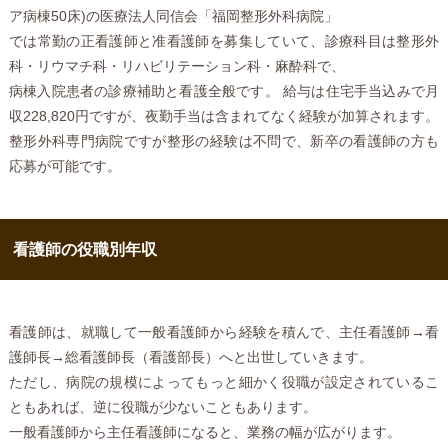
ア病棟50床)の医療法人同信会「福岡整形外科病院」
では常勤の正看護師と准看護師を募集していて、診療科目は整形外
科・リウマチ科・リハビリテーション科・麻酔科で、
病棟入院患者の診療補助と看護全般です。 給与は住宅手当込みで月
収228,820円ですが、夜勤手当は含まれてなく経験が加算されます。
整形外科専門病院ですが整形の経験は不問で、新卒の看護師の方も
応募が可能です。
看護師の役職別年収
看護師は、就職して一般看護師から経験を積んで、主任看護師→看
護師長→総看護師長（看護部長）へと出世していきます。
ただし、病院の規模によってもっと細かく役職が設定されているこ
ともあれば、逆に役職が少ないこともあります。
一般看護師から主任看護師になると、業務の幅が広がります。