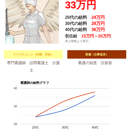
33万円
20代の給料
24万円
30代の給料
28万円
40代の給料
36万円
初任給
15万円～20万円
求人情報より算出。
クラスチェンジ（転職・昇格）
装備（仕事道具）
専門看護師 訪問看護士 介護
看護の知恵 注射器
士
看護師の給料グラフ
40
30
20
20代
30代
40代