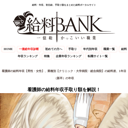
給料・年収、初任給、手取り額をまとめた給料ポータルサイト
HOME
一億総年収診断
初めての方へ
手取り
年代別年収
職業一覧
給料
年収ランキング
特集
企業年収ランキング
転職サイト一覧
看護師の給料年収【男性・女性】、業種別【クリニック・大学病院・総合病院】の給料差、1年目
（新卒）の年収
看護師の給料年収手取り額を解説！