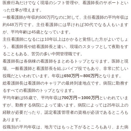
医療行為だけでなく現場のシフト管理や、看護師長のサポートとい
った仕事が増えます。
一般看護師が年収約500万円なのに対して、主任看護師の平均年収は
約648万円です。主任看護師には早ければ30代でなる人もいます
が、平均年齢は45歳となっています。
主任看護師になるには10年以上はかかると覚悟した方がよいでしょ
う。看護師長や総看護師長と違い、現場のスタッフとして夜勤をす
ることもある、苦労の多い中間管理職です。
看護師長は各病棟の看護師をまとめるトップとなります。医師と現
場、一般看護師と看護部長を結ぶパイプ役でもあり、非常に忙しい
役職だといわれています。年収は
650万円～800万円
となります。
総看護師長は看護師のキャリアの最終到達地点です。病院に勤務す
るすべての看護師のトップとなります。
平均年齢は55歳で、平均年収は
700万円～1000万円
といわれていま
すが、勤務する病院によって違います。病院によっては25年以上の
経験が必要だったり、認定看護管理者の資格が必須であるところも
あります。
役職別の平均年収は、地方ではもっと下がるところもあり、また病