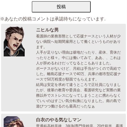
※あなたの投稿コメントは承認待ちになっています.
ニヒルな男
看護師の業務形態として応援ナースという人材が少
ない病院へ短期間雇用として働くというものがあり
ます。
人手が足りない理由は僻地だったり、産休、育休だ
ったりと様々。中には働いてみて、ああ、、これは
人が辞めるわけだってなるとこもありました。
ボーナスがないけど、月給は手当がつくので高給で
した。離島応援ナースで40万、兵庫の都市型応援ナ
ースで50万程度が額面でもらえます。
結局は安定を求めて違うところで正社員になりまし
たが、後輩の教育や委員会、看護研究など実際の業
務以外でストレスになってしまうことに携わらなく
ていいのはすごい気分転換になりました。南の島で
遊びつつ働けるのも最高だったなぁ
白衣のやる気なしマン
普通科高校卒後、3年制専門学校卒。20代前半、看護