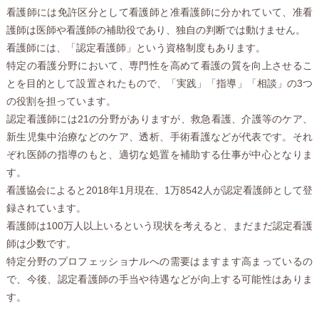
看護師には免許区分として看護師と准看護師に分かれていて、准看
護師は医師や看護師の補助役であり、独自の判断では動けません。
看護師には、「認定看護師」という資格制度もあります。
特定の看護分野において、専門性を高めて看護の質を向上させるこ
とを目的として設置されたもので、「実践」「指導」「相談」の3つ
の役割を担っています。
認定看護師には21の分野がありますが、救急看護、介護等のケア、
新生児集中治療などのケア、透析、手術看護などが代表です。それ
ぞれ医師の指導のもと、適切な処置を補助する仕事が中心となりま
す。
看護協会によると2018年1月現在、1万8542人が認定看護師として登
録されています。
看護師は100万人以上いるという現状を考えると、まだまだ認定看護
師は少数です。
特定分野のプロフェッショナルへの需要はますます高まっているの
で、今後、認定看護師の手当や待遇などが向上する可能性はありま
す。