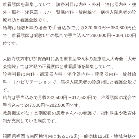
准看護師を募集していて、診療科目は内科・外科・消化器内科・整
外・脳外・泌尿器・リハ・腎臓内科・放射線で、病棟入院患者の診
療補助と看護全般です。
給与は経験5年の場合で手当込みで月収320,600円〜350,600円位
で、准看護師は経験5年の場合で手当込みで280,600円〜304,100円
位です。
大阪府枚方市伊加賀西町にある療養型385床の医療法人大寿会「大寿
会病院」では常勤の正看護師と准看護師を募集していて、
診療科目は内科・循環器内科・消化器内科・呼吸器内科・放射線
科・リハビリテーションで、病棟入院患者の診療補助と看護全般で
す。
給与は手当込みで月収282,500円〜317,500円で、准看護師の場合で
手当込みで247,500円〜282,500円です。
救急搬送がなく長期療養の患者さんへの看護で、福利厚生や教育体
制が充実している病院です。
福岡県福岡市南区柳河内にある175床(一般病棟125床・地域包括ケ