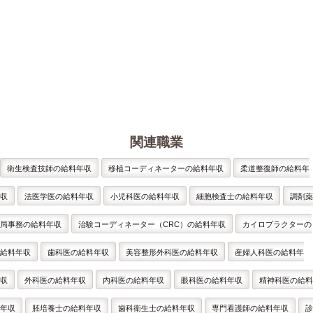
関連職業
衛生検査技師の給料年収
移植コーディネーターの給料年収
柔道整復師の給料年
収
法医学医の給料年収
小児科医の給料年収
細胞検査士の給料年収
調剤薬
局事務の給料年収
治験コーディネーター（CRC）の給料年収
カイロプラクターの
給料年収
歯科医の給料年収
美容整形外科医の給料年収
産婦人科医の給料年
収
外科医の給料年収
内科医の給料年収
眼科医の給料年収
精神科医の給料
年収
胚培養士の給料年収
歯科衛生士の給料年収
専門看護師の給料年収
診