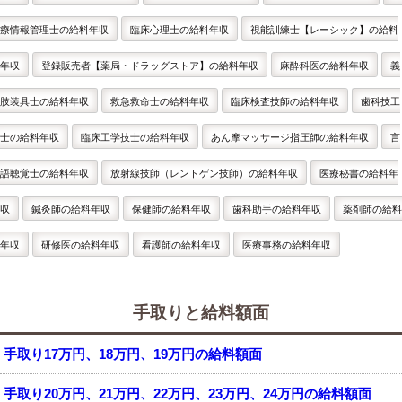
療情報管理士の給料年収
臨床心理士の給料年収
視能訓練士【レーシック】の給料
年収
登録販売者【薬局・ドラッグストア】の給料年収
麻酔科医の給料年収
義
肢装具士の給料年収
救急救命士の給料年収
臨床検査技師の給料年収
歯科技工
士の給料年収
臨床工学技士の給料年収
あん摩マッサージ指圧師の給料年収
言
語聴覚士の給料年収
放射線技師（レントゲン技師）の給料年収
医療秘書の給料年
収
鍼灸師の給料年収
保健師の給料年収
歯科助手の給料年収
薬剤師の給料
年収
研修医の給料年収
看護師の給料年収
医療事務の給料年収
手取りと給料額面
手取り17万円、18万円、19万円の給料額面
手取り20万円、21万円、22万円、23万円、24万円の給料額面