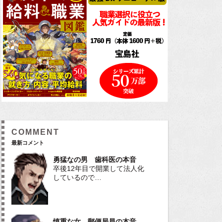
COMMENT
最新コメント
勇猛なの男 歯科医の本音
卒後12年目で開業して法人化
しているので…
慎重な女 郵便局員の本音