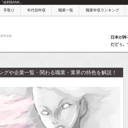
「給料BANK」
手取り
年代別年収
職業一覧
職業年収ランキング
や業界規模
日本が誇
だどぅ。
ングや企業一覧・関わる職業・業界の特色を解説！