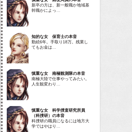
新卒の方は、新一般職か地域基
幹職かによっ…
知的な女 保育士の本音
勤続6年。手取り18万。残業し
てもお金は…
慎重な女 南極観測隊の本音
南極大陸で仕事やってみたい。
人生観変わり…
慎重な女 科学捜査研究所員
（科捜研）の本音
科捜研の職員になるには地方大
学ではやはり…