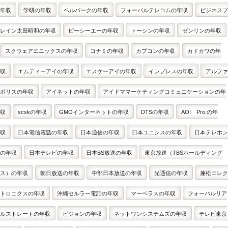
年収
学研の年収
ベルパークの年収
フォーバルテレコムの年収
ビジネスブ
レイン太田昭和の年収
ピーシーエーの年収
トーシンの年収
ゼンリンの年収
スクウェアエニックスの年収
コナミの年収
カプコンの年収
カドカワの年
収
エムティーアイの年収
エスケーアイの年収
インプレスの年収
アルファ
ポリスの年収
アイネットの年収
アイドママーケティングコミュニケーションの年
収
scskの年収
GMOインターネットの年収
DTSの年収
AOI Pro.の年
収
日本電信電話の年収
日本通信の年収
日本ユニシスの年収
日本テレホン
の年収
日本テレビの年収
日本BS放送の年収
東京放送（TBSホールディング
ス）の年収
朝日放送の年収
中部日本放送の年収
光通信の年収
兼松エレク
トロニクスの年収
沖縄セルラー電話の年収
マーベラスの年収
フォーバルリア
ルストレートの年収
ビジョンの年収
ネットワンシステムズの年収
テレビ東京