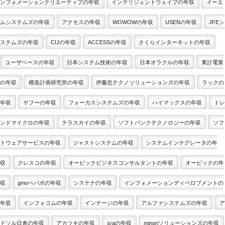
ンフォメーションクリエーティブの年収
インテリジェントウェイブの年収
イーエ
ムシステムズの年収
アクモスの年収
WOWOWの年収
USENの年収
JFEシ
ステムズの年収
CIJの年収
ACCESSの年収
さくらインターネットの年収
ユーザベースの年収
日本システム技術の年収
日本オラクルの年収
東計電算
の年収
構造計画研究所の年収
伊藤忠テクノソリューションズの年収
ラックの
年収
ヤフーの年収
フォーカスシステムズの年収
ハイマックスの年収
トレ
ンドマイクロの年収
テラスカイの年収
ソフトバンクテクノロジーの年収
ソフ
トウェアサービスの年収
ジャストシステムの年収
システムインテグレータの年
収
クレスコの年収
オービックビジネスコンサルタントの年収
オービックの年
収
gmoペパボの年収
システナの年収
インフォメーションディベロプメントの
年収
インフォコムの年収
インテージの年収
アルファシステムズの年収
ア
ドソル日進の年収
アカツキの年収
sraの年収
minoriソリューションズの年収