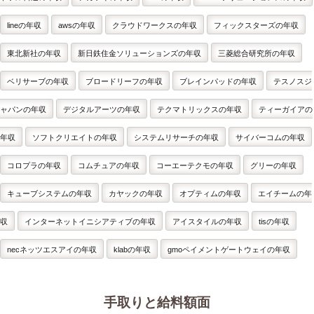
lineの年収
awsの年収
クラウドワークスの年収
フィックスターズの年収
東北新社の年収
新日鉄住金ソリューションズの年収
三菱総合研究所の年収
ベリサーブの年収
ブロードリーフの年収
ブレインパッドの年収
テスノスジ
ャパンの年収
デジタルアーツの年収
テクマトリックスの年収
ティーガイアの
年収
ソフトクリエイトの年収
システムリサーチの年収
サイバーコムの年収
コロプラの年収
コムチュアの年収
コーエーテクモの年収
グリーの年収
キューブシステムの年収
カヤックの年収
オプティムの年収
エイチームの年
収
インターネットイニシアティブの年収
アイスタイルの年収
tisの年収
necネッツエスアイの年収
klabの年収
gmoペイメントゲートウェイの年収
手取りと給料額面