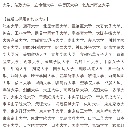
大学、法政大学、立命館大学、学習院大学、北九州市立大学
【普通に採用される大学】
龍谷大学、麗澤大学、北星学園大学、亜細亜大学、大妻女子大学、
神奈川工科大学、跡見学園女子大学、宇都宮大学、大阪芸術大学、
大阪産業大学、大阪電気通信大学、南山大学、帝京大学、川村学園
女子大学、関西外国語大学、関西大学、神田外語大学、関東学院大
学大学院、愛知淑徳大学、京都学園大学、京都光華女子大学、京都
産業大学、近畿大学、金城学院大学、高知工科大学、甲南女子大
学、甲南大学、獨協大学、国学院大学、国際武道大学、国士舘大
学、駒澤大学、埼玉学園大学、産業能率大学、淑徳大学、尚美学園
大学、信州大学、城西大学、駿河台大学、聖学院大学、成蹊大学、
専修大学、創価大学、大正大学、高崎経済大学、拓殖大学、多摩大
学、大東文化大学、千葉経済大学、中央学院大学、帝京平成大学、
帝塚山学院大学、天理大学、桐蔭横浜大学、東海大学、東京家政大
学、東京経済大学、東京女子大学、東京農工大学、東京福祉大学、
東京富士大学、東北学院大学、徳島文理大学、日本工業大学、日本
女子大学、日本体育大学、日本大学、阪南大学、宮城大学、武蔵野