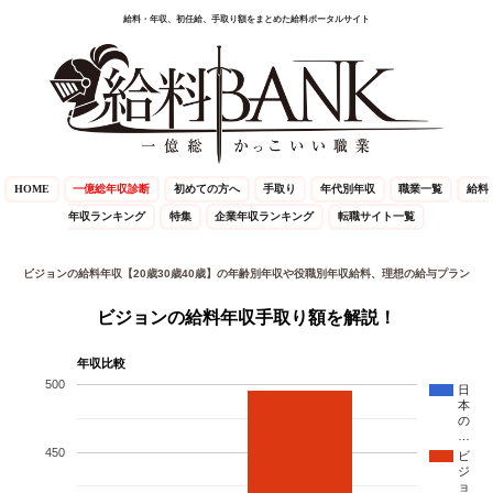
給料・年収、初任給、手取り額をまとめた給料ポータルサイト
HOME
一億総年収診断
初めての方へ
手取り
年代別年収
職業一覧
給料
年収ランキング
特集
企業年収ランキング
転職サイト一覧
ビジョンの給料年収【20歳30歳40歳】の年齢別年収や役職別年収給料、理想の給与プラン
ビジョンの給料年収手取り額を解説！
年収比較
500
日
本
の
…
450
ビ
ジ
ョ