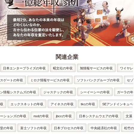
関連企業
日本エンタープライズの年収
昭文社の年収
旭情報サービスの年収
ワイヤレ
スゲートの年収
ミロク情報サービスの年収
ソフトバンクグループの年収
セゾ
ン情報システムズの年収
ジャステックの年収
シーイーシーの年収
ガーラの年
収
エックスネットの年収
アイネスの年収
tkcの年収
SEアンドインキュベ
ーションズの年収
nsdの年収
jbccの年収
日本システムウエアの年収
文溪
堂の年収
富士ソフトの年収
日本プロセスの年収
中央経済社の年収
松竹の