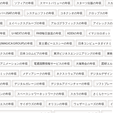
の年収
ソフィアの年収
スマートバリューの年収
スターツ出版の年収
スカ
パーJSATの年収
システムソフトの年収
コネクシオの年収
クロップスの年
収
エイベックスグループの年収
アルゴグラフィックスの年収
アイレックスの
年収
U-NEXTの年収
RKB毎日放送の年収
KDDIの年収
イマジカロボット
(IMAGICA GROUP)の年収
富士通ビーエスシーの年収
日本コンピュータダイナミ
クスの年収
日本コロムビアの年収
東洋ビジネスエンジニアリングの年収
東映
アニメーションの年収
電通国際情報サービスの年収
大塚商会の年収
図研エル
ミックの年収
メディアシークの年収
ネクストウェアの年収
デジタルデザイン
の年収
デジタルガレージの年収
デジタルアドベンチャーの年収
ソフトブレー
ンの年収
スペースシャワーネットワークの年収
スカラの年収
さくらケーシー
エスの年収
サイボウズの年収
オリコンの年収
ウェザーニューズの年収
イ