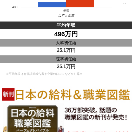
…
400
年収
日本と企業
平均年収
496万円
大卒初任給
25.1万円
院卒初任給
25.1万円
※平均年収は有価証券報告書や企業の口コミなどから算出