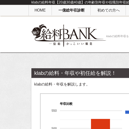
klabの給料年収【20歳30歳40歳】の年齢別年収や役職別年収
HOME
一億総年収診断
初めての方へ
klabの給料年
klabの給料・年収や初任給を解説！
klabの給料・年収を解説します。
年収比較
550
500