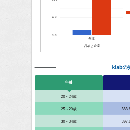
450
400
年収
日本と企業
klab
年齢
20～24歳
25～29歳
383
30～34歳
397