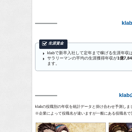
kl
klabで新卒入社して定年まで稼げる生涯年収
サラリーマンの平均の生涯獲得年収が
1億7,8
ます。
kl
klabの役職別の年収を統計データと掛け合わせ予測しま
※企業によって役職名が違いますが一般にある役職名で