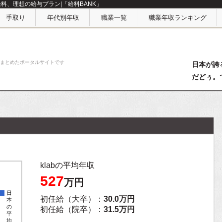
給料、理想の給与プラン|「給料BANK」
手取り
年代別年収
職業一覧
職業年収ランキング
収をまとめたポータルサイトです
日本が誇
だどぅ。
klabの平均年収
527
万円
日
初任給（大卒）：
30.0万円
本
の
初任給（院卒）：
31.5万円
平
均