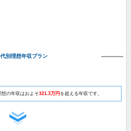
の年代別理想年収プラン
い理想の年収はおよそ
321.3万円
を超える年収です。