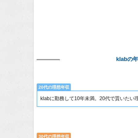
klab
20代の理想年収
klabに勤務して10年未満。20代で貰いた
30代の理想年収