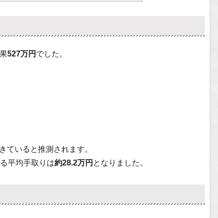
結果
527万円
でした。
きていると推測されます。
る平均手取りは
約28.2万円
となりました。