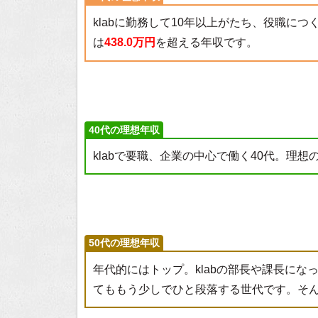
klabに勤務して10年以上がたち、役職に
は
438.0万円
を超える年収です。
40代の理想年収
klabで要職、企業の中心で働く40代。理想
50代の理想年収
年代的にはトップ。klabの部長や課長に
てももう少しでひと段落する世代です。そん