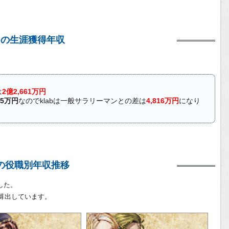
abの生涯獲得年収
は
2億2,661万円
45万円
なのでklabは一般サラリーマンとの差は
4,816万円
になり
abの役職別年収推移
した。
算出しています。