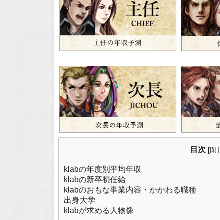
目次
[
閉
klabの年度別平均年収
klabの新卒初任給
klabのおもな事業内容・かかわる職種
出身大学
klabが求める人物像