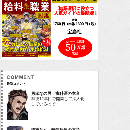
COMMENT
最新コメント
勇猛なの男 歯科医の本音
卒後12年目で開業して法人化
しているので…
慎重な女 郵便局員の本音