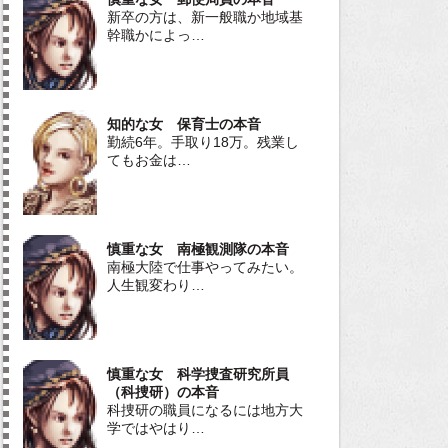
新卒の方は、新一般職か地域基
幹職かによっ…
知的な女 保育士の本音
勤続6年。手取り18万。残業し
てもお金は…
慎重な女 南極観測隊の本音
南極大陸で仕事やってみたい。
人生観変わり…
慎重な女 科学捜査研究所員
（科捜研）の本音
科捜研の職員になるには地方大
学ではやはり…