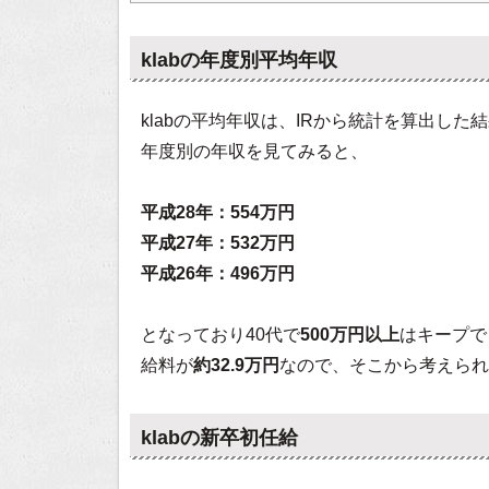
klabの年度別平均年収
klabの平均年収は、IRから統計を算出した
年度別の年収を見てみると、
平成28年：554万円
平成27年：532万円
平成26年：496万円
となっており40代で
500万円以上
はキープで
給料が
約32.9万円
なので、そこから考えられ
klabの新卒初任給