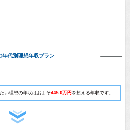
o.の年代別理想年収プラン
貰いたい理想の年収はおよそ
445.0万円
を超える年収です。