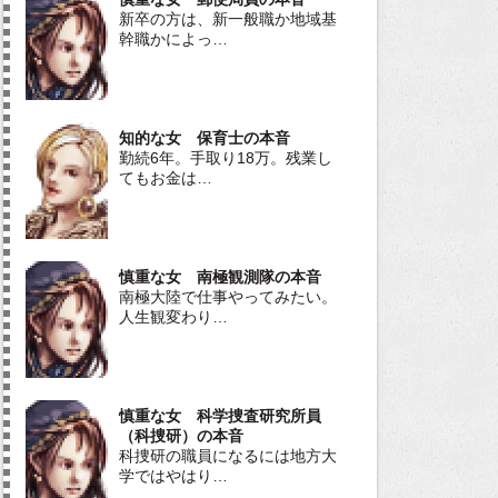
新卒の方は、新一般職か地域基
幹職かによっ…
知的な女 保育士の本音
勤続6年。手取り18万。残業し
てもお金は…
慎重な女 南極観測隊の本音
南極大陸で仕事やってみたい。
人生観変わり…
慎重な女 科学捜査研究所員
（科捜研）の本音
科捜研の職員になるには地方大
学ではやはり…