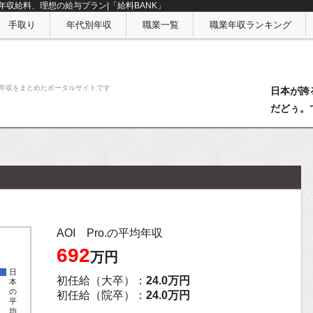
職別年収給料、理想の給与プラン|「給料BANK」
手取り
年代別年収
職業一覧
職業年収ランキング
給料年収をまとめたポータルサイトです
日本が誇
だどぅ。
！
AOI Pro.の平均年収
692
万円
日
初任給（大卒）：
24.0万円
本
の
初任給（院卒）：
24.0万円
平
均