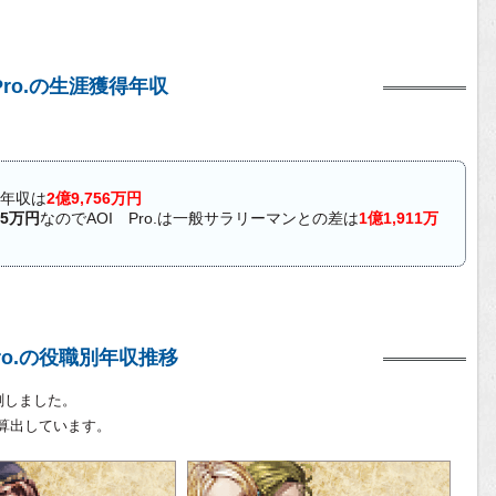
Pro.の生涯獲得年収
涯年収は
2億9,756万円
45万円
なのでAOI Pro.は一般サラリーマンとの差は
1億1,911万
Pro.の役職別年収推移
測しました。
算出しています。