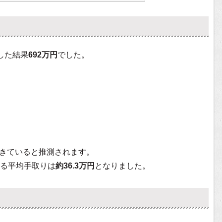
出した結果
692万円
でした。
きていると推測されます。
る平均手取りは
約36.3万円
となりました。