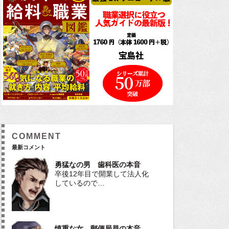
COMMENT
最新コメント
勇猛なの男 歯科医の本音
卒後12年目で開業して法人化
しているので…
慎重な女 郵便局員の本音