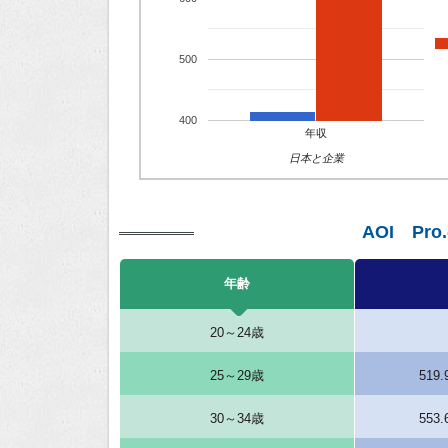
500
400
年収
日本と企業
AOI P
年齢
20～24歳
25～29歳
519
30～34歳
553