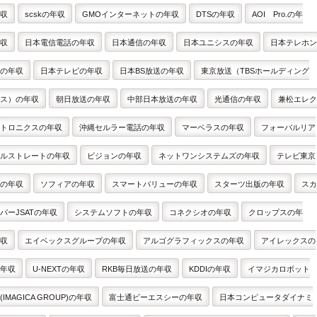
収
scskの年収
GMOインターネットの年収
DTSの年収
AOI Pro.の年
収
日本電信電話の年収
日本通信の年収
日本ユニシスの年収
日本テレホン
の年収
日本テレビの年収
日本BS放送の年収
東京放送（TBSホールディング
ス）の年収
朝日放送の年収
中部日本放送の年収
光通信の年収
兼松エレク
トロニクスの年収
沖縄セルラー電話の年収
マーベラスの年収
フォーバルリア
ルストレートの年収
ビジョンの年収
ネットワンシステムズの年収
テレビ東京
の年収
ソフィアの年収
スマートバリューの年収
スターツ出版の年収
スカ
パーJSATの年収
システムソフトの年収
コネクシオの年収
クロップスの年
収
エイベックスグループの年収
アルゴグラフィックスの年収
アイレックスの
年収
U-NEXTの年収
RKB毎日放送の年収
KDDIの年収
イマジカロボット
(IMAGICA GROUP)の年収
富士通ビーエスシーの年収
日本コンピュータダイナミ