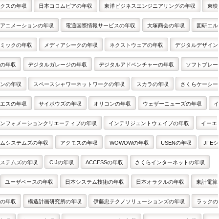
クスの年収
日本コロムビアの年収
東洋ビジネスエンジニアリングの年収
東映
アニメーションの年収
電通国際情報サービスの年収
大塚商会の年収
図研エル
ミックの年収
メディアシークの年収
ネクストウェアの年収
デジタルデザイン
の年収
デジタルガレージの年収
デジタルアドベンチャーの年収
ソフトブレー
ンの年収
スペースシャワーネットワークの年収
スカラの年収
さくらケーシー
エスの年収
サイボウズの年収
オリコンの年収
ウェザーニューズの年収
イ
ンフォメーションクリエーティブの年収
インテリジェントウェイブの年収
イーエ
ムシステムズの年収
アクモスの年収
WOWOWの年収
USENの年収
JFEシ
ステムズの年収
CIJの年収
ACCESSの年収
さくらインターネットの年収
ユーザベースの年収
日本システム技術の年収
日本オラクルの年収
東計電算
の年収
構造計画研究所の年収
伊藤忠テクノソリューションズの年収
ラックの