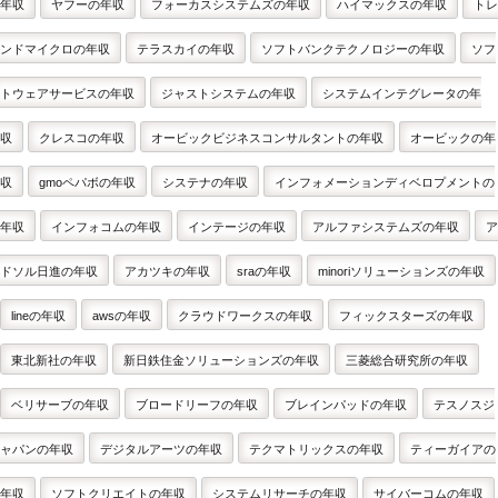
年収
ヤフーの年収
フォーカスシステムズの年収
ハイマックスの年収
トレ
ンドマイクロの年収
テラスカイの年収
ソフトバンクテクノロジーの年収
ソフ
トウェアサービスの年収
ジャストシステムの年収
システムインテグレータの年
収
クレスコの年収
オービックビジネスコンサルタントの年収
オービックの年
収
gmoペパボの年収
システナの年収
インフォメーションディベロプメントの
年収
インフォコムの年収
インテージの年収
アルファシステムズの年収
ア
ドソル日進の年収
アカツキの年収
sraの年収
minoriソリューションズの年収
lineの年収
awsの年収
クラウドワークスの年収
フィックスターズの年収
東北新社の年収
新日鉄住金ソリューションズの年収
三菱総合研究所の年収
ベリサーブの年収
ブロードリーフの年収
ブレインパッドの年収
テスノスジ
ャパンの年収
デジタルアーツの年収
テクマトリックスの年収
ティーガイアの
年収
ソフトクリエイトの年収
システムリサーチの年収
サイバーコムの年収