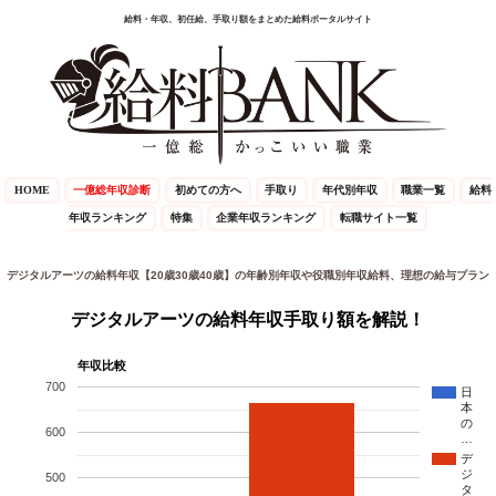
給料・年収、初任給、手取り額をまとめた給料ポータルサイト
HOME
一億総年収診断
初めての方へ
手取り
年代別年収
職業一覧
給料
年収ランキング
特集
企業年収ランキング
転職サイト一覧
デジタルアーツの給料年収【20歳30歳40歳】の年齢別年収や役職別年収給料、理想の給与プラン
デジタルアーツの給料年収手取り額を解説！
年収比較
700
日
本
の
600
…
デ
ジ
500
タ