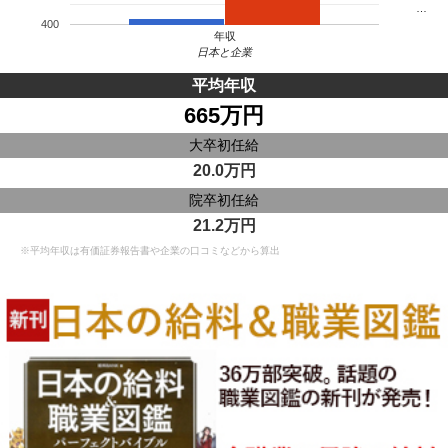
…
400
年収
日本と企業
平均年収
665万円
大卒初任給
20.0万円
院卒初任給
21.2万円
※平均年収は有価証券報告書や企業の口コミなどから算出