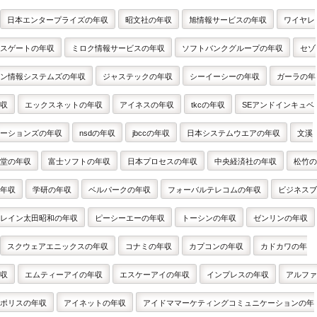
日本エンタープライズの年収
昭文社の年収
旭情報サービスの年収
ワイヤレ
スゲートの年収
ミロク情報サービスの年収
ソフトバンクグループの年収
セゾ
ン情報システムズの年収
ジャステックの年収
シーイーシーの年収
ガーラの年
収
エックスネットの年収
アイネスの年収
tkcの年収
SEアンドインキュベ
ーションズの年収
nsdの年収
jbccの年収
日本システムウエアの年収
文溪
堂の年収
富士ソフトの年収
日本プロセスの年収
中央経済社の年収
松竹の
年収
学研の年収
ベルパークの年収
フォーバルテレコムの年収
ビジネスブ
レイン太田昭和の年収
ピーシーエーの年収
トーシンの年収
ゼンリンの年収
スクウェアエニックスの年収
コナミの年収
カプコンの年収
カドカワの年
収
エムティーアイの年収
エスケーアイの年収
インプレスの年収
アルファ
ポリスの年収
アイネットの年収
アイドママーケティングコミュニケーションの年