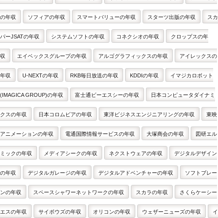
の年収
ソフィアの年収
スマートバリューの年収
スターツ出版の年収
スカ
パーJSATの年収
システムソフトの年収
コネクシオの年収
クロップスの年
収
エイベックスグループの年収
アルゴグラフィックスの年収
アイレックスの
年収
U-NEXTの年収
RKB毎日放送の年収
KDDIの年収
イマジカロボット
(IMAGICA GROUP)の年収
富士通ビーエスシーの年収
日本コンピュータダイナミ
クスの年収
日本コロムビアの年収
東洋ビジネスエンジニアリングの年収
東映
アニメーションの年収
電通国際情報サービスの年収
大塚商会の年収
図研エル
ミックの年収
メディアシークの年収
ネクストウェアの年収
デジタルデザイン
の年収
デジタルガレージの年収
デジタルアドベンチャーの年収
ソフトブレー
ンの年収
スペースシャワーネットワークの年収
スカラの年収
さくらケーシー
エスの年収
サイボウズの年収
オリコンの年収
ウェザーニューズの年収
イ