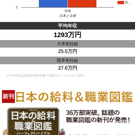
R…
0
年収
日本と企業
平均年収
1293万円
大卒初任給
25.5万円
院卒初任給
27.0万円
※平均年収は有価証券報告書や企業の口コミなどから算出