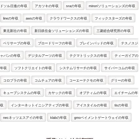
ドソル日進の年収
アカツキの年収
sraの年収
minoriソリューションズの年収
lineの年収
awsの年収
クラウドワークスの年収
フィックスターズの年収
東北新社の年収
新日鉄住金ソリューションズの年収
三菱総合研究所の年収
ベリサーブの年収
ブロードリーフの年収
ブレインパッドの年収
テスノスジ
ャパンの年収
デジタルアーツの年収
テクマトリックスの年収
ティーガイアの
年収
ソフトクリエイトの年収
システムリサーチの年収
サイバーコムの年収
コロプラの年収
コムチュアの年収
コーエーテクモの年収
グリーの年収
キューブシステムの年収
カヤックの年収
オプティムの年収
エイチームの年
収
インターネットイニシアティブの年収
アイスタイルの年収
tisの年収
necネッツエスアイの年収
klabの年収
gmoペイメントゲートウェイの年収