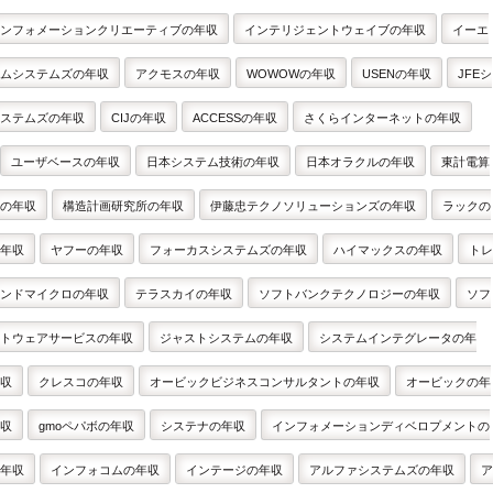
ンフォメーションクリエーティブの年収
インテリジェントウェイブの年収
イーエ
ムシステムズの年収
アクモスの年収
WOWOWの年収
USENの年収
JFEシ
ステムズの年収
CIJの年収
ACCESSの年収
さくらインターネットの年収
ユーザベースの年収
日本システム技術の年収
日本オラクルの年収
東計電算
の年収
構造計画研究所の年収
伊藤忠テクノソリューションズの年収
ラックの
年収
ヤフーの年収
フォーカスシステムズの年収
ハイマックスの年収
トレ
ンドマイクロの年収
テラスカイの年収
ソフトバンクテクノロジーの年収
ソフ
トウェアサービスの年収
ジャストシステムの年収
システムインテグレータの年
収
クレスコの年収
オービックビジネスコンサルタントの年収
オービックの年
収
gmoペパボの年収
システナの年収
インフォメーションディベロプメントの
年収
インフォコムの年収
インテージの年収
アルファシステムズの年収
ア