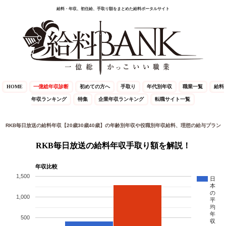
給料・年収、初任給、手取り額をまとめた給料ポータルサイト
HOME
一億総年収診断
初めての方へ
手取り
年代別年収
職業一覧
給料
年収ランキング
特集
企業年収ランキング
転職サイト一覧
RKB毎日放送の給料年収【20歳30歳40歳】の年齢別年収や役職別年収給料、理想の給与プラン
RKB毎日放送の給料年収手取り額を解説！
年収比較
1,500
日
本
の
1,000
平
均
年
500
収