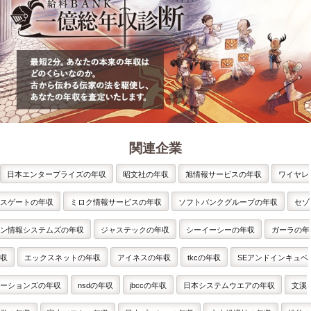
関連企業
日本エンタープライズの年収
昭文社の年収
旭情報サービスの年収
ワイヤレ
スゲートの年収
ミロク情報サービスの年収
ソフトバンクグループの年収
セゾ
ン情報システムズの年収
ジャステックの年収
シーイーシーの年収
ガーラの年
収
エックスネットの年収
アイネスの年収
tkcの年収
SEアンドインキュベ
ーションズの年収
nsdの年収
jbccの年収
日本システムウエアの年収
文溪