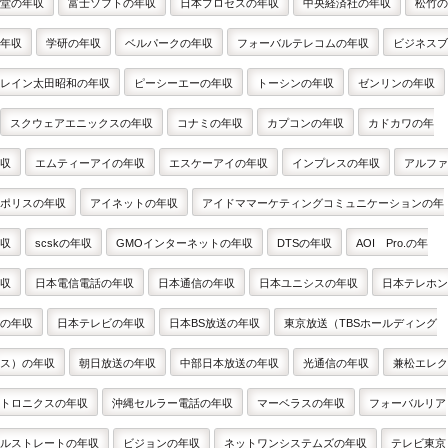
堂の年収
富士ソフトの年収
日本プロセスの年収
中央経済社の年収
松竹の
年収
学研の年収
ベルパークの年収
フォーバルテレコムの年収
ビジネスブ
レイン太田昭和の年収
ピーシーエーの年収
トーシンの年収
ゼンリンの年収
スクウェアエニックスの年収
コナミの年収
カプコンの年収
カドカワの年
収
エムティーアイの年収
エスケーアイの年収
インプレスの年収
アルファ
ポリスの年収
アイネットの年収
アイドママーケティングコミュニケーションの年
収
scskの年収
GMOインターネットの年収
DTSの年収
AOI Pro.の年
収
日本電信電話の年収
日本通信の年収
日本ユニシスの年収
日本テレホン
の年収
日本テレビの年収
日本BS放送の年収
東京放送（TBSホールディング
ス）の年収
朝日放送の年収
中部日本放送の年収
光通信の年収
兼松エレク
トロニクスの年収
沖縄セルラー電話の年収
マーベラスの年収
フォーバルリア
ルストレートの年収
ビジョンの年収
ネットワンシステムズの年収
テレビ東京