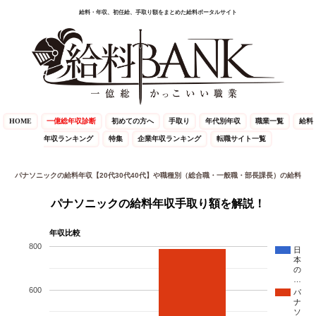
給料・年収、初任給、手取り額をまとめた給料ポータルサイト
HOME
一億総年収診断
初めての方へ
手取り
年代別年収
職業一覧
給料
年収ランキング
特集
企業年収ランキング
転職サイト一覧
パナソニックの給料年収【20代30代40代】や職種別（総合職・一般職・部長課長）の給料
パナソニックの給料年収手取り額を解説！
年収比較
800
日
本
の
…
600
パ
ナ
ソ