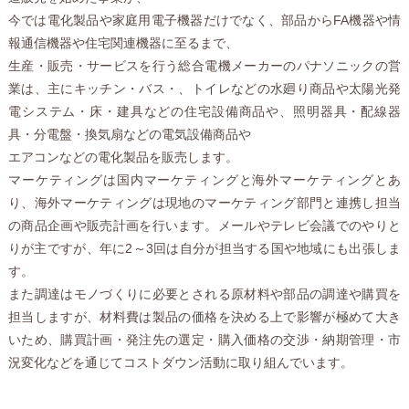
今では電化製品や家庭用電子機器だけでなく、部品からFA機器や情
報通信機器や住宅関連機器に至るまで、
生産・販売・サービスを行う総合電機メーカーのパナソニックの営
業は、主にキッチン・バス・、トイレなどの水廻り商品や太陽光発
電システム・床・建具などの住宅設備商品や、照明器具・配線器
具・分電盤・換気扇などの電気設備商品や
エアコンなどの電化製品を販売します。
マーケティングは国内マーケティングと海外マーケティングとあ
り、海外マーケティングは現地のマーケティング部門と連携し担当
の商品企画や販売計画を行います。メールやテレビ会議でのやりと
りが主ですが、年に2～3回は自分が担当する国や地域にも出張しま
す。
また調達はモノづくりに必要とされる原材料や部品の調達や購買を
担当しますが、材料費は製品の価格を決める上で影響が極めて大き
いため、購買計画・発注先の選定・購入価格の交渉・納期管理・市
況変化などを通じてコストダウン活動に取り組んでいます。