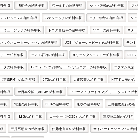
料年収
旭硝子の給料年収
ワールドの給料年収
ヤマト運輸の給料年収
フジ
テレビジョンの給料年収
パナソニックの給料年収
ニチイ学館の給料年収
ソニ
ーミュージックの給料年収
トヨタ自動車の給料年収
ソニーの給料年収
スター
バックスコーヒージャパンの給料年収
JCB（ジェーシービー）の給料年収
サント
リーの給料年収
コスモ石油の給料年収
オリエンタルランドの給料年収
NTTデ
ータの給料年収
ECC（ECC外語学院・ECCジュニア）の給料年収
エフエム東京
（東京FM）の給料年収
JTBの給料年収
大正製薬の給料年収
NTTドコモの給
料年収
全日本空輸（ANA)の給料年収
ファーストリテイリング（ユニクロ）の給料
年収
電通の給料年収
NHKの給料年収
東映の給料年収
三井住友銀行の給
料年収
H.I.Sの給料年収
コーセー（KOSE）の給料年収
三菱重工業の給料年
収
三井不動産の給料年収
伊藤忠商事の給料年収
サイバーエージェントの給料