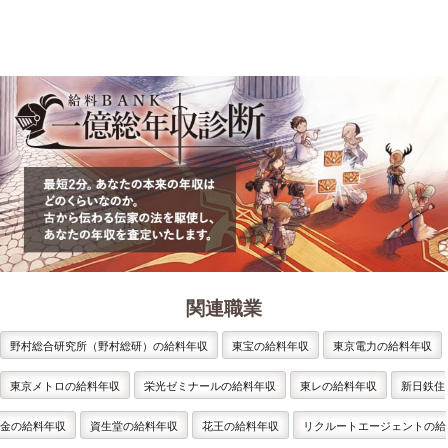
関連職業
野村総合研究所（野村総研）の給料年収
東宝の給料年収
東京電力の給料年収
東京メトロの給料年収
栄光ゼミナールの給料年収
東レの給料年収
新日鉄住
金の給料年収
資生堂の給料年収
花王の給料年収
リクルートエージェントの給