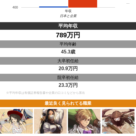
…
400
年収
日本と企業
平均年収
789万円
平均年齢
45.3歳
大卒初任給
20.9万円
院卒初任給
23.3万円
※平均年収は有価証券報告書や企業の口コミなどから算出
最近良く見られてる職業