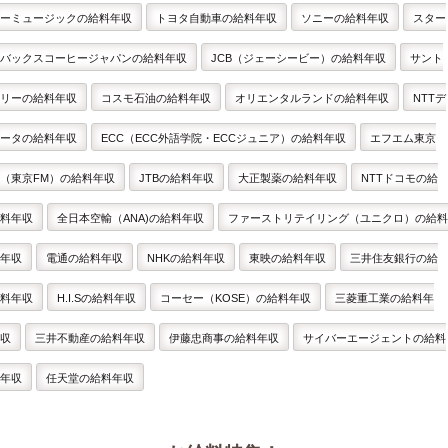
ーミュージックの給料年収
トヨタ自動車の給料年収
ソニーの給料年収
スター
バックスコーヒージャパンの給料年収
JCB（ジェーシービー）の給料年収
サント
リーの給料年収
コスモ石油の給料年収
オリエンタルランドの給料年収
NTTデ
ータの給料年収
ECC（ECC外語学院・ECCジュニア）の給料年収
エフエム東京
（東京FM）の給料年収
JTBの給料年収
大正製薬の給料年収
NTTドコモの給
料年収
全日本空輸（ANA)の給料年収
ファーストリテイリング（ユニクロ）の給料
年収
電通の給料年収
NHKの給料年収
東映の給料年収
三井住友銀行の給
料年収
H.I.Sの給料年収
コーセー（KOSE）の給料年収
三菱重工業の給料年
収
三井不動産の給料年収
伊藤忠商事の給料年収
サイバーエージェントの給料
年収
任天堂の給料年収