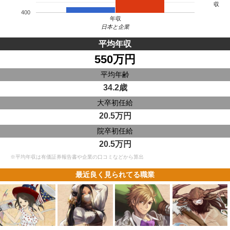
収
400
年収
日本と企業
平均年収
550万円
平均年齢
34.2歳
大卒初任給
20.5万円
院卒初任給
20.5万円
※平均年収は有価証券報告書や企業の口コミなどから算出
最近良く見られてる職業