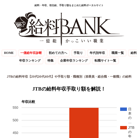
給料・年収、初任給、手取り額をまとめた給料ポータルサイト
HOME
一億総年収診断
初めての方へ
手取り
年代別年収
職業一覧
給料
年収ランキング
特集
企業年収ランキング
転職サイト一覧
JTBの給料年収【20代30代40代】や手取り額・職種別（添乗員・総合職・一般職）の給料
JTBの給料年収手取り額を解説！
年収比較
550
日
本
の
500
…
JTB
の
450
年