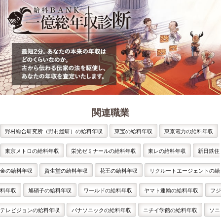
関連職業
野村総合研究所（野村総研）の給料年収
東宝の給料年収
東京電力の給料年収
東京メトロの給料年収
栄光ゼミナールの給料年収
東レの給料年収
新日鉄住
金の給料年収
資生堂の給料年収
花王の給料年収
リクルートエージェントの給
料年収
旭硝子の給料年収
ワールドの給料年収
ヤマト運輸の給料年収
フジ
テレビジョンの給料年収
パナソニックの給料年収
ニチイ学館の給料年収
ソニ