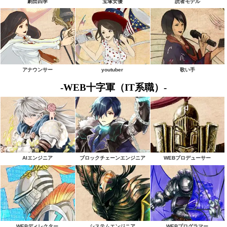
劇団四季
宝塚女優
読者モデル
アナウンサー
youtuber
歌い手
-WEB十字軍（IT系職）-
AIエンジニア
ブロックチェーンエンジニア
WEBプロデューサー
WEBディレクター
システムエンジニア
WEBプログラマー