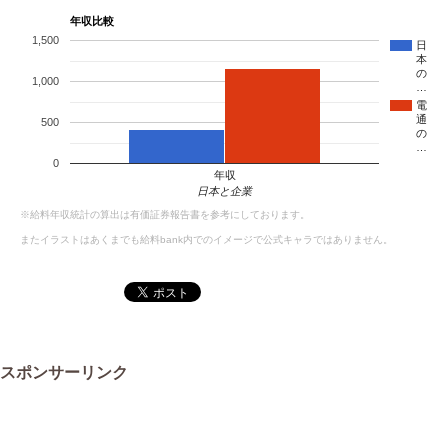
年収比較
1,500
日
本
の
1,000
…
電
通
500
の
…
0
年収
日本と企業
※給料年収統計の算出は有価証券報告書を参考にしております。
またイラストはあくまでも給料bank内でのイメージで公式キャラではありません。
スポンサーリンク