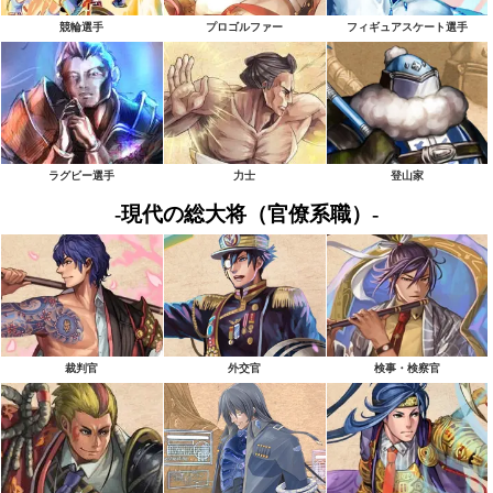
競輪選手
プロゴルファー
フィギュアスケート選手
ラグビー選手
力士
登山家
-現代の総大将（官僚系職）-
裁判官
外交官
検事・検察官