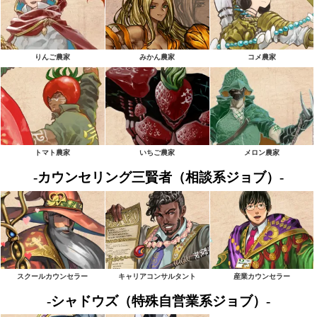
りんご農家
みかん農家
コメ農家
トマト農家
いちご農家
メロン農家
-カウンセリング三賢者（相談系ジョブ）-
スクールカウンセラー
キャリアコンサルタント
産業カウンセラー
-シャドウズ（特殊自営業系ジョブ）-