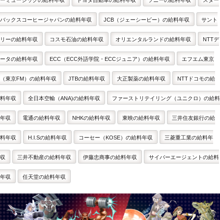
ーミュージックの給料年収
トヨタ自動車の給料年収
ソニーの給料年収
スター
バックスコーヒージャパンの給料年収
JCB（ジェーシービー）の給料年収
サント
リーの給料年収
コスモ石油の給料年収
オリエンタルランドの給料年収
NTTデ
ータの給料年収
ECC（ECC外語学院・ECCジュニア）の給料年収
エフエム東京
（東京FM）の給料年収
JTBの給料年収
大正製薬の給料年収
NTTドコモの給
料年収
全日本空輸（ANA)の給料年収
ファーストリテイリング（ユニクロ）の給料
年収
電通の給料年収
NHKの給料年収
東映の給料年収
三井住友銀行の給
料年収
H.I.Sの給料年収
コーセー（KOSE）の給料年収
三菱重工業の給料年
収
三井不動産の給料年収
伊藤忠商事の給料年収
サイバーエージェントの給料
年収
任天堂の給料年収