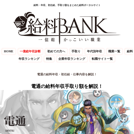
給料・年収、初任給、手取り額をまとめた給料ポータルサイト
HOME
一億総年収診断
初めての方へ
手取り
年代別年収
職業一覧
給料
年収ランキング
特集
企業年収ランキング
転職サイト一覧
電通の給料年収・初任給・仕事内容を解説！
電通の給料年収手取り額を解説！