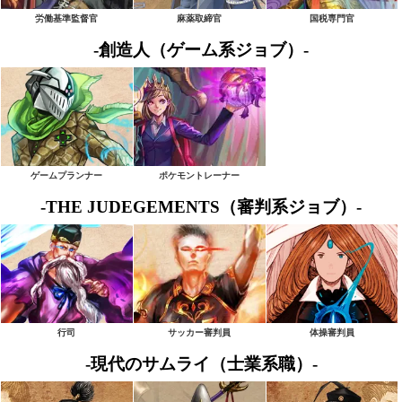
労働基準監督官
麻薬取締官
国税専門官
-創造人（ゲーム系ジョブ）-
ゲームプランナー
ポケモントレーナー
-THE JUDEGEMENTS（審判系ジョブ）-
行司
サッカー審判員
体操審判員
-現代のサムライ（士業系職）-