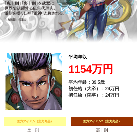
平均年収
1154
万円
平均年齢：
39.5歳
初任給（大卒）：24万円
初任給（院卒）：24万円
主力アイテム（主力商品）
主力アイテム2（主力商品）
鬼十則
裏十則