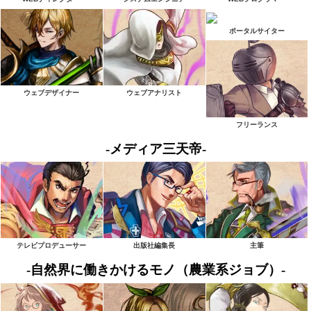
ポータルサイター
ウェブデザイナー
ウェブアナリスト
フリーランス
-メディア三天帝-
テレビプロデューサー
出版社編集長
主筆
-自然界に働きかけるモノ（農業系ジョブ）-