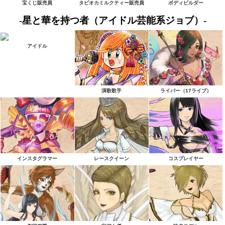
宝くじ販売員
タピオカミルクティー販売員
ボディビルダー
-星と華を持つ者（アイドル芸能系ジョブ）-
アイドル
演歌歌手
ライバー（17ライブ）
インスタグラマー
レースクイーン
コスプレイヤー