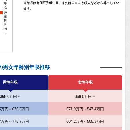
※年収は有価証券報告書・または口コミや求人などから算出してい
年
収
ます。
戸
田
建
設
の
…
の男女年齢別年収推移
男性年収
女性年収
368.0万円～
368.0万円～
.5万円～676.5万円
571.0万円～547.4万円
.7万円～775.7万円
604.2万円～585.3万円