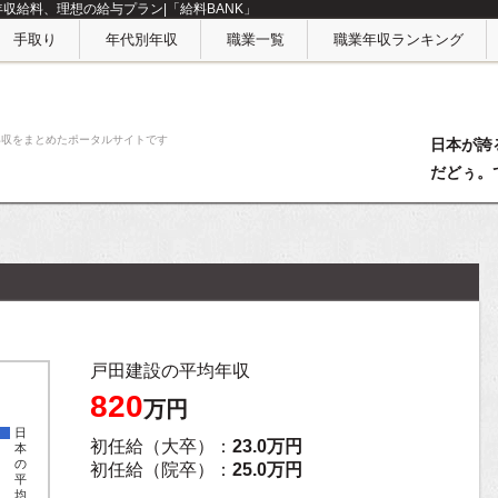
年収給料、理想の給与プラン|「給料BANK」
手取り
年代別年収
職業一覧
職業年収ランキング
年収をまとめたポータルサイトです
日本が誇
だどぅ。
戸田建設の平均年収
820
万円
日
初任給（大卒）：
23.0万円
本
の
初任給（院卒）：
25.0万円
平
均