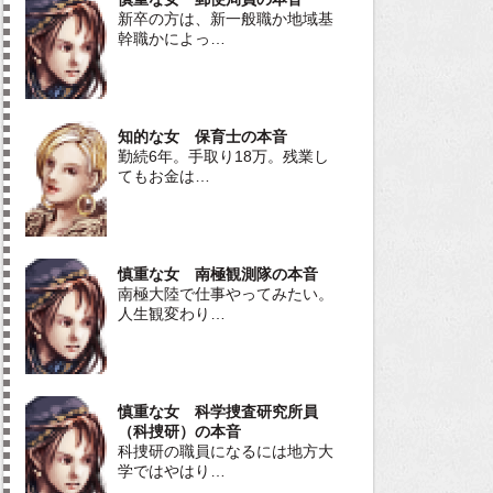
新卒の方は、新一般職か地域基
幹職かによっ…
知的な女 保育士の本音
勤続6年。手取り18万。残業し
てもお金は…
慎重な女 南極観測隊の本音
南極大陸で仕事やってみたい。
人生観変わり…
慎重な女 科学捜査研究所員
（科捜研）の本音
科捜研の職員になるには地方大
学ではやはり…