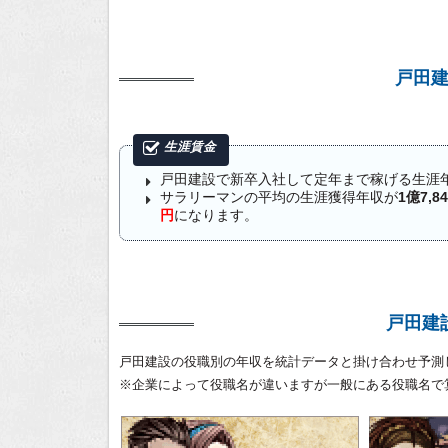
戸田
戸田建設で新卒入社して定年まで稼げる生涯
サラリーマンの平均の生涯獲得年収が
1億7,8
円
になります。
戸田建
戸田建設の役職別の年収を統計データと掛け合わせ予測
※企業によって役職名が違いますが一般にある役職名で