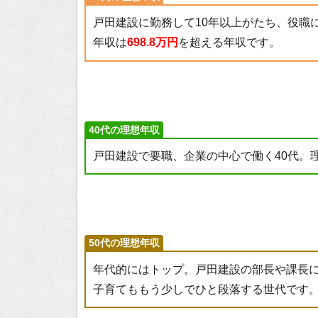
戸田建設に勤務して10年以上がたち、役職
年収は
698.8万円
を超える年収です。
40代の理想年収
戸田建設で要職、企業の中心で働く40代。
50代の理想年収
年代的にはトップ。戸田建設の部長や課長
子育てももう少しでひと段落する世代です。