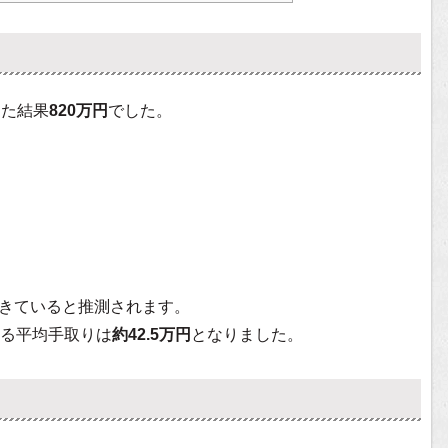
した結果
820万円
でした。
きていると推測されます。
る平均手取りは
約42.5万円
となりました。