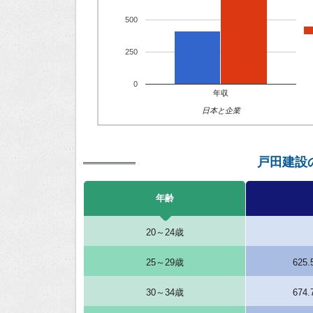
500
250
0
年収
日本と企業
戸田建設
年齢
20～24歳
25～29歳
625
30～34歳
674