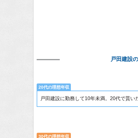
戸田建設
20代の理想年収
戸田建設に勤務して10年未満。20代で貰
30代の理想年収