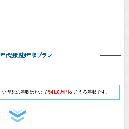
の年代別理想年収プラン
いたい理想の年収はおよそ
541.0万円
を超える年収です。