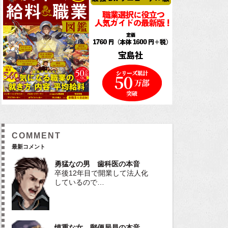
COMMENT
最新コメント
勇猛なの男 歯科医の本音
卒後12年目で開業して法人化
しているので…
慎重な女 郵便局員の本音