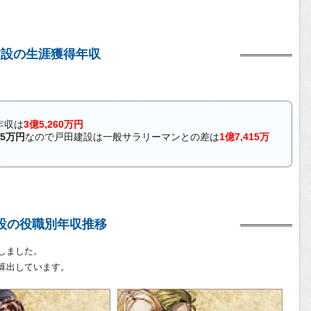
建設の生涯獲得年収
年収は
3億5,260万円
45万円
なので戸田建設は一般サラリーマンとの差は
1億7,415万
設の役職別年収推移
しました。
算出しています。