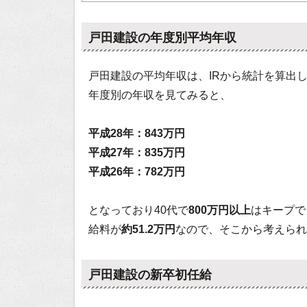
戸田建設の年度別平均年収
戸田建設の平均年収は、IRから統計を算出
年度別の年収を見てみると、
平成28年：843万円
平成27年：835万円
平成26年：782万円
となっており40代で
800万円以上
はキープで
給料が
約51.2万円
なので、そこから考えられ
戸田建設の新卒初任給