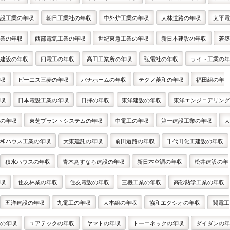
設工業の年収
朝日工業社の年収
中外炉工業の年収
大林道路の年収
太平電
業の年収
西部電気工業の年収
世紀東急工業の年収
新日本建設の年収
若築
建設の年収
四電工の年収
高田工業所の年収
弘電社の年収
ライト工業の年
収
ピーエス三菱の年収
パナホームの年収
テクノ菱和の年収
福田組の年
収
日本電設工業の年収
日揮の年収
東洋建設の年収
東洋エンジニアリング
の年収
東芝プラントシステムの年収
中電工の年収
第一建設工業の年収
大
和ハウス工業の年収
大東建託の年収
前田道路の年収
千代田化工建設の年収
積水ハウスの年収
青木あすなろ建設の年収
新日本空調の年収
松井建設の年
収
住友林業の年収
住友電設の年収
三機工業の年収
高砂熱学工業の年収
五洋建設の年収
九電工の年収
大本組の年収
協和エクシオの年収
関電工
の年収
ユアテックの年収
ヤマトの年収
トーエネックの年収
ダイダンの年