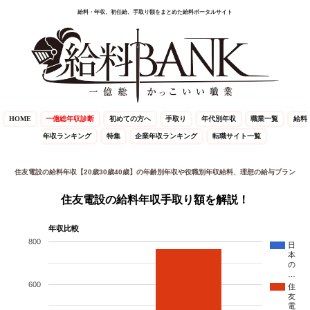
給料・年収、初任給、手取り額をまとめた給料ポータルサイト
HOME
一億総年収診断
初めての方へ
手取り
年代別年収
職業一覧
給料
年収ランキング
特集
企業年収ランキング
転職サイト一覧
住友電設の給料年収【20歳30歳40歳】の年齢別年収や役職別年収給料、理想の給与プラン
住友電設の給料年収手取り額を解説！
年収比較
800
日
本
の
…
600
住
友
電