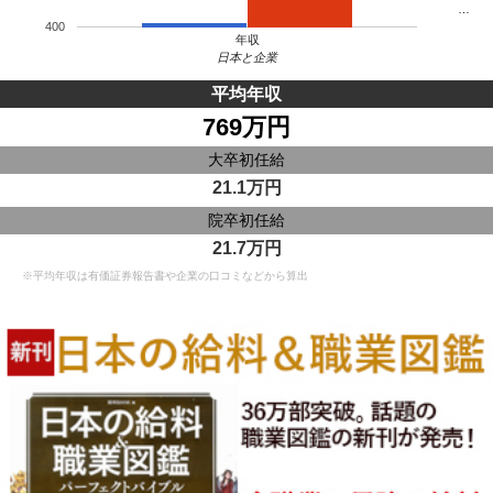
…
400
年収
日本と企業
平均年収
769万円
大卒初任給
21.1万円
院卒初任給
21.7万円
※平均年収は有価証券報告書や企業の口コミなどから算出