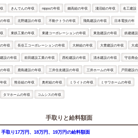
収
きんでんの年収
nippoの年収
錢高組の年収
淺沼組の年収
名工建設
の年収
北野建設の年収
不動テトラの年収
飛島建設の年収
日本電技の年
収
東鉄工業の年収
東建コーポレーションの年収
東急建設の年収
鉄建建設
の年収
長谷工コーポレーションの年収
大林組の年収
大豊建設の年収
大成
建設の年収
前田建設工業の年収
西松建設の年収
清水建設の年収
守谷商会
の年収
鹿島建設の年収
三井住友建設の年収
三井ホームの年収
戸田建設の
年収
熊谷組の年収
奥村組の年収
ミライトの年収
ミサワホームの年収
タマホームの年収
コムシスの年収
手取りと給料額面
手取り17万円、18万円、19万円の給料額面