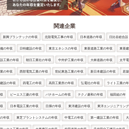
関連企業
新興プランテックの年収
北陸電気工事の年収
日本道路の年収
日比谷総合設
備の年収
日特建設の年収
東京エネシスの年収
東亜道路工業の年収
東亜建
設工業の年収
朝日工業社の年収
中外炉工業の年収
大林道路の年収
太平電
業の年収
西部電気工業の年収
世紀東急工業の年収
新日本建設の年収
若築
建設の年収
四電工の年収
高田工業所の年収
弘電社の年収
ライト工業の年
収
ピーエス三菱の年収
パナホームの年収
テクノ菱和の年収
福田組の年
収
日本電設工業の年収
日揮の年収
東洋建設の年収
東洋エンジニアリング
の年収
東芝プラントシステムの年収
中電工の年収
第一建設工業の年収
大