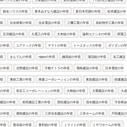
和ハウス工業の年収
大東建託の年収
前田道路の年収
千代田化工建設の年収
積水ハウスの年収
青木あすなろ建設の年収
新日本空調の年収
松井建設の年
収
住友林業の年収
住友電設の年収
三機工業の年収
高砂熱学工業の年収
五洋建設の年収
九電工の年収
大本組の年収
協和エクシオの年収
関電工
の年収
ユアテックの年収
ヤマトの年収
トーエネックの年収
ダイダンの年
収
きんでんの年収
nippoの年収
錢高組の年収
淺沼組の年収
名工建設
の年収
北野建設の年収
不動テトラの年収
飛島建設の年収
日本電技の年
収
東鉄工業の年収
東建コーポレーションの年収
東急建設の年収
鉄建建設
の年収
長谷工コーポレーションの年収
大林組の年収
大豊建設の年収
大成
建設の年収
前田建設工業の年収
西松建設の年収
清水建設の年収
守谷商会
の年収
鹿島建設の年収
三井住友建設の年収
三井ホームの年収
戸田建設の
年収
熊谷組の年収
奥村組の年収
ミライトの年収
ミサワホームの年収