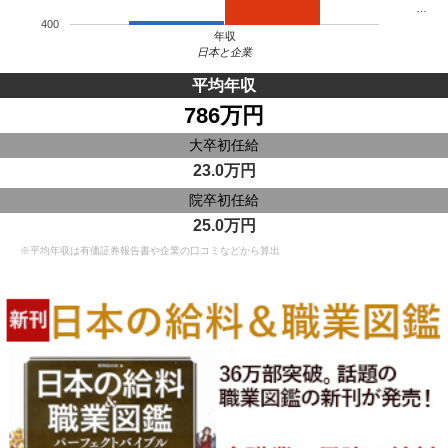
…
400
年収
日本と企業
平均年収
786万円
大卒初任給
23.0万円
院卒初任給
25.0万円
※平均年収は有価証券報告書や企業の口コミなどから算出