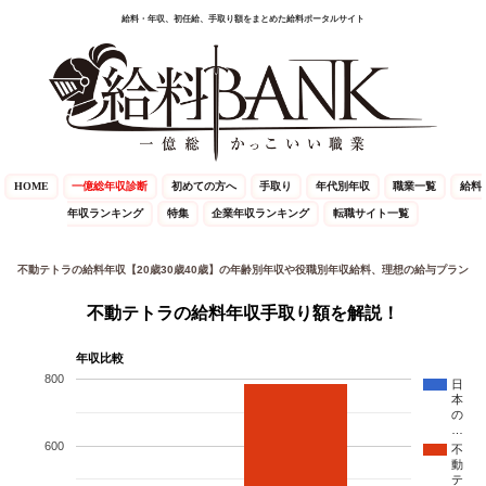
給料・年収、初任給、手取り額をまとめた給料ポータルサイト
HOME
一億総年収診断
初めての方へ
手取り
年代別年収
職業一覧
給料
年収ランキング
特集
企業年収ランキング
転職サイト一覧
不動テトラの給料年収【20歳30歳40歳】の年齢別年収や役職別年収給料、理想の給与プラン
不動テトラの給料年収手取り額を解説！
年収比較
800
日
本
の
…
600
不
動
テ