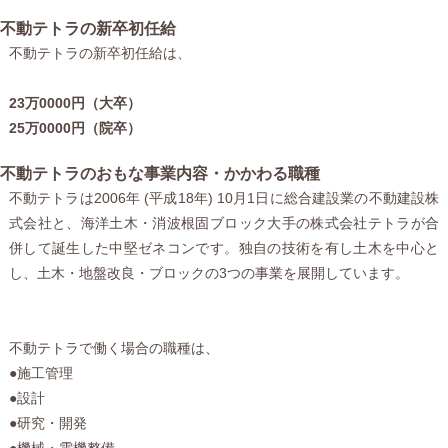
不動テトラの新卒初任給
不動テトラの新卒初任給は、
23万0000円（大卒）
25万0000円（院卒）
不動テトラのおもな事業内容・かかわる職種
不動テトラは2006年 (平成18年) 10月1日に総合建設業の不動建設株
式会社と、海洋土木・消波根固ブロック大手の株式会社テトラが合
併して誕生した中堅ゼネコンです。独自の技術を有し土木を中心と
し、土木・地盤改良・ブロックの3つの事業を展開しています。
不動テトラで働く場合の職種は、
●施工管理
●設計
●研究・開発
●機械・電機整備