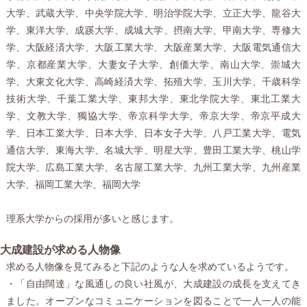
大学、武蔵大学、中央学院大学、明治学院大学、立正大学、龍谷大
学、東洋大学、成蹊大学、成城大学、摂南大学、甲南大学、専修大
学、大阪経済大学、大阪工業大学、大阪産業大学、大阪電気通信大
学、京都産業大学、大妻女子大学、創価大学、南山大学、崇城大
学、大東文化大学、高崎経済大学、拓殖大学、玉川大学、千歳科学
技術大学、千葉工業大学、東邦大学、東北学院大学、東北工業大
学、文教大学、獨協大学、帝京科学大学、帝京大学、帝京平成大
学、日本工業大学、日本大学、日本女子大学、八戸工業大学、電気
通信大学、東海大学、名城大学、明星大学、豊田工業大学、桃山学
院大学、広島工業大学、名古屋工業大学、九州工業大学、九州産業
大学、福岡工業大学、福岡大学
理系大学からの採用が多いと感じます。
大成建設が求める人物像
求める人物像を見てみると下記のような人を求めているようです。
・「自由闊達」な風通しの良い社風が、大成建設の成長を支えてき
ました。オープンなコミュニケーションを図ることで一人一人の能