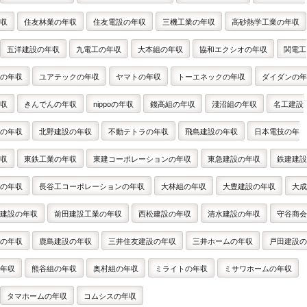
収
住友林業の年収
住友電設の年収
三機工業の年収
高砂熱学工業の年収
五洋建設の年収
九電工の年収
大本組の年収
協和エクシオの年収
関電工
の年収
ユアテックの年収
ヤマトの年収
トーエネックの年収
ダイダンの年
収
きんでんの年収
nippoの年収
錢高組の年収
淺沼組の年収
名工建設
の年収
北野建設の年収
不動テトラの年収
飛島建設の年収
日本電技の年
収
東鉄工業の年収
東建コーポレーションの年収
東急建設の年収
鉄建建設
の年収
長谷工コーポレーションの年収
大林組の年収
大豊建設の年収
大成
建設の年収
前田建設工業の年収
西松建設の年収
清水建設の年収
守谷商会
の年収
鹿島建設の年収
三井住友建設の年収
三井ホームの年収
戸田建設の
年収
熊谷組の年収
奥村組の年収
ミライトの年収
ミサワホームの年収
タマホームの年収
コムシスの年収