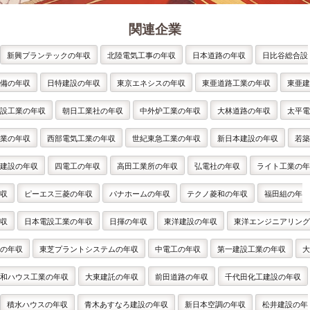
関連企業
新興プランテックの年収
北陸電気工事の年収
日本道路の年収
日比谷総合設
備の年収
日特建設の年収
東京エネシスの年収
東亜道路工業の年収
東亜建
設工業の年収
朝日工業社の年収
中外炉工業の年収
大林道路の年収
太平電
業の年収
西部電気工業の年収
世紀東急工業の年収
新日本建設の年収
若築
建設の年収
四電工の年収
高田工業所の年収
弘電社の年収
ライト工業の年
収
ピーエス三菱の年収
パナホームの年収
テクノ菱和の年収
福田組の年
収
日本電設工業の年収
日揮の年収
東洋建設の年収
東洋エンジニアリング
の年収
東芝プラントシステムの年収
中電工の年収
第一建設工業の年収
大
和ハウス工業の年収
大東建託の年収
前田道路の年収
千代田化工建設の年収
積水ハウスの年収
青木あすなろ建設の年収
新日本空調の年収
松井建設の年