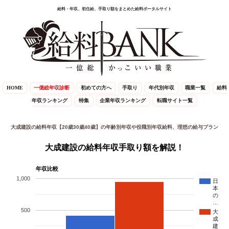
給料・年収、初任給、手取り額をまとめた給料ポータルサイト
HOME
一億総年収診断
初めての方へ
手取り
年代別年収
職業一覧
給料
年収ランキング
特集
企業年収ランキング
転職サイト一覧
大成建設の給料年収【20歳30歳40歳】の年齢別年収や役職別年収給料、理想の給与プラン
大成建設の給料年収手取り額を解説！
年収比較
1,000
日
本
の
…
500
大
成
建