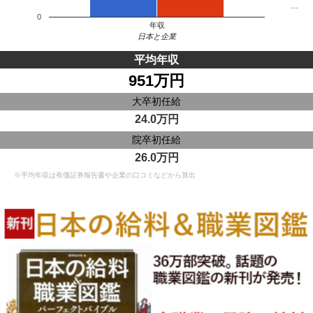
…
0
年収
日本と企業
平均年収
951万円
大卒初任給
24.0万円
院卒初任給
26.0万円
※平均年収は有価証券報告書や企業の口コミなどから算出