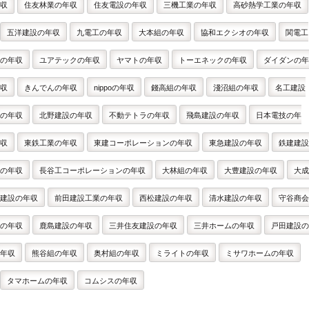
収
住友林業の年収
住友電設の年収
三機工業の年収
高砂熱学工業の年収
五洋建設の年収
九電工の年収
大本組の年収
協和エクシオの年収
関電工
の年収
ユアテックの年収
ヤマトの年収
トーエネックの年収
ダイダンの年
収
きんでんの年収
nippoの年収
錢高組の年収
淺沼組の年収
名工建設
の年収
北野建設の年収
不動テトラの年収
飛島建設の年収
日本電技の年
収
東鉄工業の年収
東建コーポレーションの年収
東急建設の年収
鉄建建設
の年収
長谷工コーポレーションの年収
大林組の年収
大豊建設の年収
大成
建設の年収
前田建設工業の年収
西松建設の年収
清水建設の年収
守谷商会
の年収
鹿島建設の年収
三井住友建設の年収
三井ホームの年収
戸田建設の
年収
熊谷組の年収
奥村組の年収
ミライトの年収
ミサワホームの年収
タマホームの年収
コムシスの年収