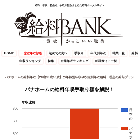
給料・年収、初任給、手取り額をまとめた給料ポータルサイト
HOME
一億総年収診断
初めての方へ
手取り
年代別年収
職業一覧
給料
年収ランキング
特集
企業年収ランキング
転職サイト一覧
パナホームの給料年収【20歳30歳40歳】の年齢別年収や役職別年収給料、理想の給与プラン
パナホームの給料年収手取り額を解説！
年収比較
700
日
本
の
600
…
パ
ナ
500
ホ