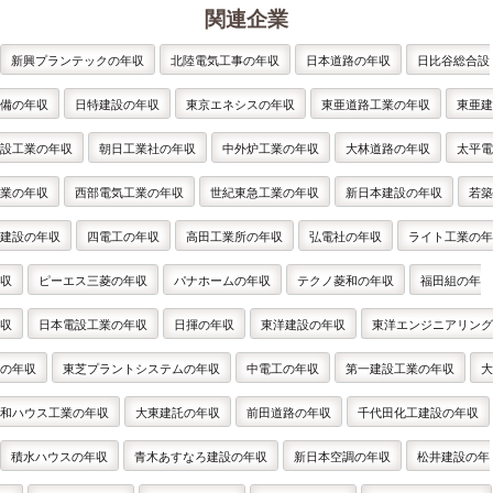
関連企業
新興プランテックの年収
北陸電気工事の年収
日本道路の年収
日比谷総合設
備の年収
日特建設の年収
東京エネシスの年収
東亜道路工業の年収
東亜建
設工業の年収
朝日工業社の年収
中外炉工業の年収
大林道路の年収
太平電
業の年収
西部電気工業の年収
世紀東急工業の年収
新日本建設の年収
若築
建設の年収
四電工の年収
高田工業所の年収
弘電社の年収
ライト工業の年
収
ピーエス三菱の年収
パナホームの年収
テクノ菱和の年収
福田組の年
収
日本電設工業の年収
日揮の年収
東洋建設の年収
東洋エンジニアリング
の年収
東芝プラントシステムの年収
中電工の年収
第一建設工業の年収
大
和ハウス工業の年収
大東建託の年収
前田道路の年収
千代田化工建設の年収
積水ハウスの年収
青木あすなろ建設の年収
新日本空調の年収
松井建設の年