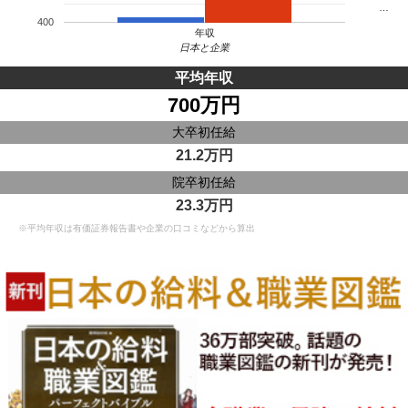
…
400
年収
日本と企業
平均年収
700万円
大卒初任給
21.2万円
院卒初任給
23.3万円
※平均年収は有価証券報告書や企業の口コミなどから算出