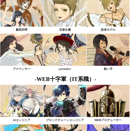
劇団四季
宝塚女優
読者モデル
アナウンサー
youtuber
歌い手
-WEB十字軍（IT系職）-
AIエンジニア
ブロックチェーンエンジニア
WEBプロデューサー