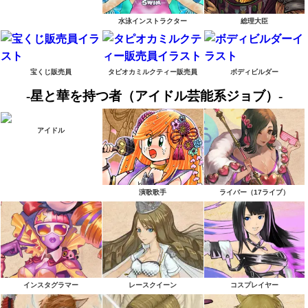
水泳インストラクター
総理大臣
宝くじ販売員
タピオカミルクティー販売員
ボディビルダー
-星と華を持つ者（アイドル芸能系ジョブ）-
アイドル
演歌歌手
ライバー（17ライブ）
インスタグラマー
レースクイーン
コスプレイヤー