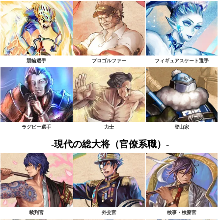
競輪選手
プロゴルファー
フィギュアスケート選手
ラグビー選手
力士
登山家
-現代の総大将（官僚系職）-
裁判官
外交官
検事・検察官