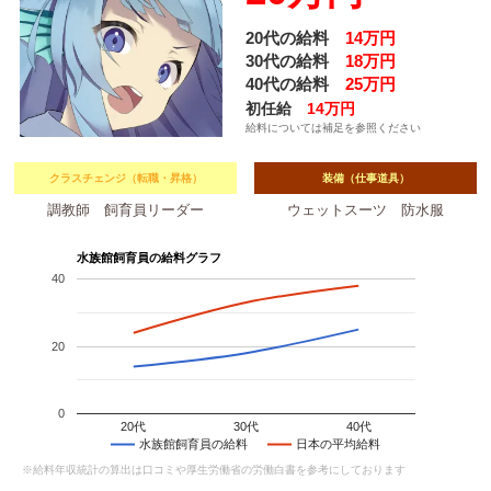
20代の給料
14万円
30代の給料
18万円
40代の給料
25万円
初任給
14万円
給料については補足を参照ください
クラスチェンジ（転職・昇格）
装備（仕事道具）
調教師 飼育員リーダー
ウェットスーツ 防水服
水族館飼育員の給料グラフ
40
20
0
20代
30代
40代
水族館飼育員の給料
日本の平均給料
※給料年収統計の算出は口コミや厚生労働省の労働白書を参考にしております