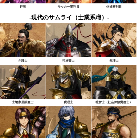
行司
サッカー審判員
体操審判員
-現代のサムライ（士業系職）-
弁護士
司法書士
弁理士
土地家屋調査士
税理士
社労士（社会保険労務士）