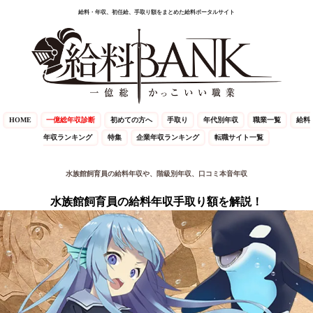
給料・年収、初任給、手取り額をまとめた給料ポータルサイト
HOME
一億総年収診断
初めての方へ
手取り
年代別年収
職業一覧
給料
年収ランキング
特集
企業年収ランキング
転職サイト一覧
水族館飼育員の給料年収や、階級別年収、口コミ本音年収
水族館飼育員の給料年収手取り額を解説！