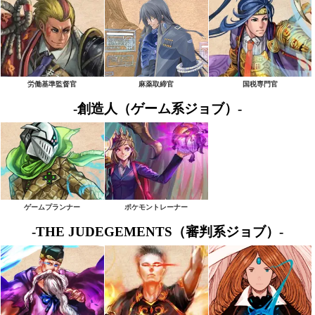
労働基準監督官
麻薬取締官
国税専門官
-創造人（ゲーム系ジョブ）-
ゲームプランナー
ポケモントレーナー
-THE JUDEGEMENTS（審判系ジョブ）-