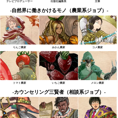
テレビプロデューサー
出版社編集長
主筆
-自然界に働きかけるモノ（農業系ジョブ）-
りんご農家
みかん農家
コメ農家
トマト農家
いちご農家
メロン農家
-カウンセリング三賢者（相談系ジョブ）-