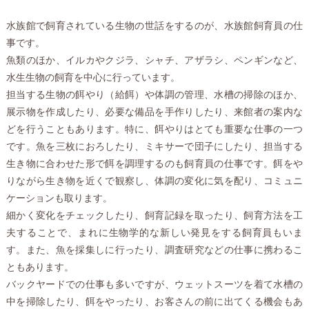
水族館で飼育されている生物の世話をするのが、水族館飼育員の仕
事です。
魚類のほか、イルカやクジラ、シャチ、アザラシ、ペンギンなど、
水生生物の飼育を中心に行っています。
担当する生物の餌やり（給餌）や体調の管理、水槽の掃除のほか、
展示物を作成したり、必要な備品を手作りしたり、来館者の案内な
どを行うこともあります。
特に、餌やりはとても重要な仕事の一つ
です。魚を三枚におろしたり、ミキサーで団子にしたり、担当する
生き物に合わせた形で餌を調理するのも飼育員の仕事です。餌をや
りながら生き物を近くで観察し、体調の変化に気を配り、コミュニ
ケーションも取ります。
細かく変化をチェックしたり、飼育記録を取ったり、飼育方法を工
夫することで、まれに生物学的な新しい発見をする飼育員もいま
す。また、魚を採集しに行ったり、調査研究などの仕事に携わるこ
ともあります。
バックヤードでの仕事も多いですが、ウェットスーツを着て水槽の
中を掃除したり、餌をやったり、お客さんの前に出てくる機会もあ