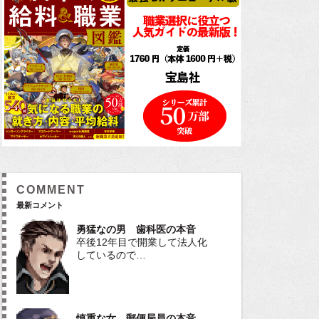
COMMENT
最新コメント
勇猛なの男 歯科医の本音
卒後12年目で開業して法人化
しているので…
慎重な女 郵便局員の本音