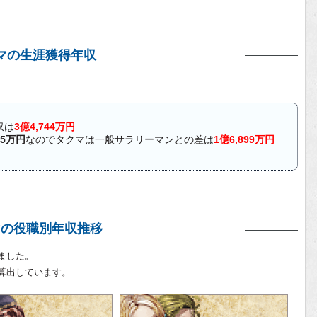
マの生涯獲得年収
収は
3億4,744万円
45万円
なのでタクマは一般サラリーマンとの差は
1億6,899万円
マの役職別年収推移
ました。
算出しています。