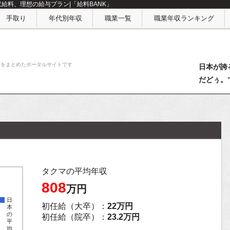
収給料、理想の給与プラン|「給料BANK」
手取り
年代別年収
職業一覧
職業年収ランキング
収をまとめたポータルサイトです
日本が誇
だどぅ。
タクマの平均年収
808
万円
日
初任給（大卒）：
22万円
本
の
初任給（院卒）：
23.2万円
平
均