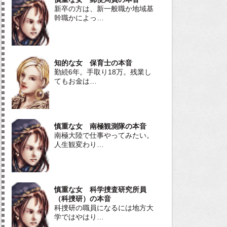
新卒の方は、新一般職か地域基
幹職かによっ…
知的な女 保育士の本音
勤続6年。手取り18万。残業し
てもお金は…
慎重な女 南極観測隊の本音
南極大陸で仕事やってみたい。
人生観変わり…
慎重な女 科学捜査研究所員
（科捜研）の本音
科捜研の職員になるには地方大
学ではやはり…