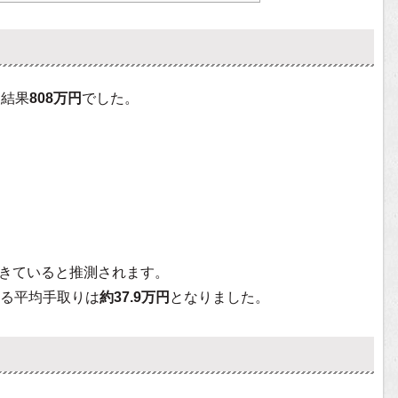
た結果
808万円
でした。
きていると推測されます。
る平均手取りは
約37.9万円
となりました。