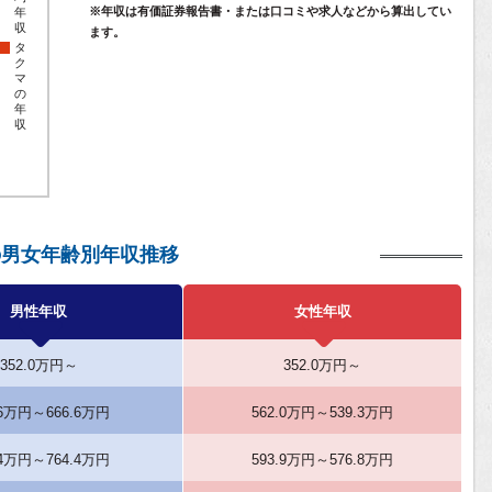
※年収は有価証券報告書・または口コミや求人などから算出してい
年
収
ます。
タ
ク
マ
の
年
収
の男女年齢別年収推移
男性年収
女性年収
352.0万円～
352.0万円～
.6万円～666.6万円
562.0万円～539.3万円
.4万円～764.4万円
593.9万円～576.8万円