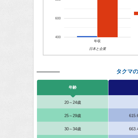
600
400
年収
日本と企業
タクマ
年齢
20～24歳
25～29歳
615
30～34歳
663