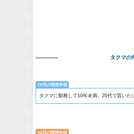
タクマの
20代の理想年収
タクマに勤務して10年未満。20代で貰い
30代の理想年収