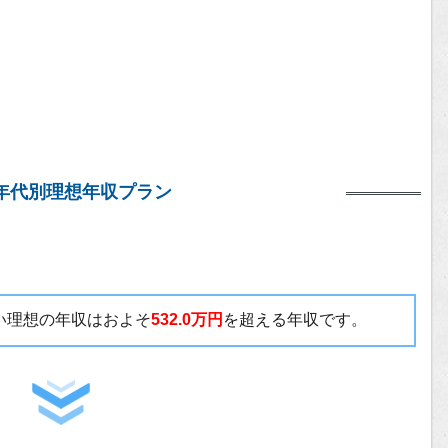
年代別理想年収プラン
たい理想の年収はおよそ
532.0万円
を超える年収です。