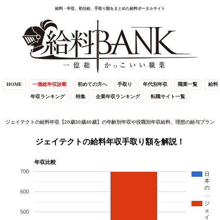
給料・年収、初任給、手取り額をまとめた給料ポータルサイト
HOME
一億総年収診断
初めての方へ
手取り
年代別年収
職業一覧
給料
年収ランキング
特集
企業年収ランキング
転職サイト一覧
ジェイテクトの給料年収【20歳30歳40歳】の年齢別年収や役職別年収給料、理想の給与プラン
ジェイテクトの給料年収手取り額を解説！
年収比較
700
日
本
の
600
…
ジ
ェ
500
イ