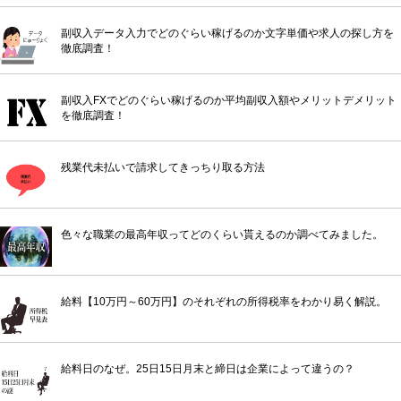
副収入データ入力でどのぐらい稼げるのか文字単価や求人の探し方を
徹底調査！
副収入FXでどのぐらい稼げるのか平均副収入額やメリットデメリット
を徹底調査！
残業代未払いで請求してきっちり取る方法
色々な職業の最高年収ってどのくらい貰えるのか調べてみました。
給料【10万円～60万円】のそれぞれの所得税率をわかり易く解説。
給料日のなぜ。25日15日月末と締日は企業によって違うの？