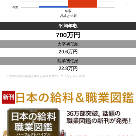
…
400
年収
日本と企業
平均年収
700万円
大卒初任給
20.6万円
院卒初任給
22.8万円
※平均年収は有価証券報告書や企業の口コミなどから算出