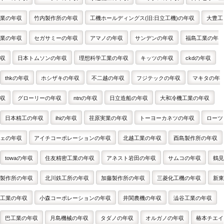
業の年収
竹内製作所の年収
工機ホールディングス(旧:日立工機)の年収
大豊工
業の年収
セガサミーの年収
アマノの年収
サンデンの年収
福島工業の年
収
日本トムソンの年収
理想科学工業の年収
キッツの年収
ckdの年収
thkの年収
ホシザキの年収
不二越の年収
フジテックの年収
マキタの年
収
グローリーの年収
ntnの年収
日立造船の年収
大和冷機工業の年収
日本精工の年収
ihiの年収
荏原実業の年収
トーヨーカネツの年収
ローツ
ェの年収
アイチコーポレーションの年収
北越工業の年収
酉島製作所の年収
towaの年収
住友精密工業の年収
アネスト岩田の年収
サムコの年収
鶴見
製作所の年収
北川鉄工所の年収
加藤製作所の年収
三菱化工機の年収
新東
工業の年収
小森コーポレーションの年収
井関農機の年収
澁谷工業の年収
巴工業の年収
月島機械の年収
タダノの年収
オルガノの年収
椿本チエイ