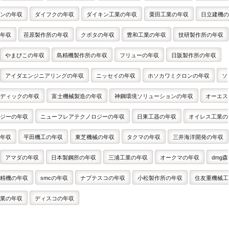
ンの年収
ダイフクの年収
ダイキン工業の年収
栗田工業の年収
日立建機の
年収
荏原製作所の年収
クボタの年収
豊和工業の年収
技研製作所の年収
やまびこの年収
島精機製作所の年収
フリューの年収
日阪製作所の年収
アイダエンジニアリングの年収
ニッセイの年収
ホソカワミクロンの年収
ソ
ディックの年収
富士機械製造の年収
神鋼環境ソリューションの年収
オーエス
ジーの年収
ニューフレアテクノロジーの年収
日東工器の年収
オイレス工業の
年収
平田機工の年収
東芝機械の年収
タクマの年収
三井海洋開発の年収
アマダの年収
日本製鋼所の年収
三浦工業の年収
オークマの年収
dmg森
精機の年収
smcの年収
ナブテスコの年収
小松製作所の年収
住友重機械工
業の年収
ディスコの年収