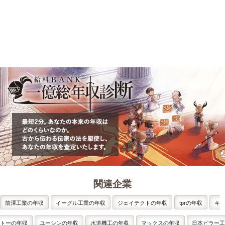
関連企業
前澤工業の年収
イーグル工業の年収
ジェイテクトの年収
tprの年収
キ
トーの年収
ユーシンの年収
水道機工の年収
マックスの年収
日本ピラー工