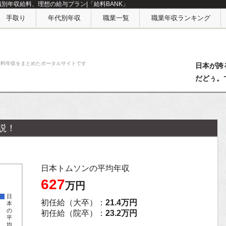
職別年収給料、理想の給与プラン|「給料BANK」
手取り
年代別年収
職業一覧
職業年収ランキング
給料年収をまとめたポータルサイトです
日本が誇
だどぅ。
説！
日本トムソンの平均年収
627
万円
日
初任給（大卒）：
21.4万円
本
の
初任給（院卒）：
23.2万円
平
均