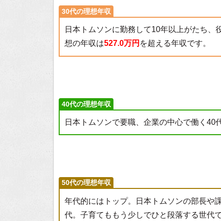
30代の理想年収
日本トムソンに勤務して10年以上がたち、
想の年収は
527.0万円
を超える年収です。
40代の理想年収
日本トムソンで要職、企業の中心で働く40
50代の理想年収
年代的にはトップ。日本トムソンの部長や
代。子育てももう少しでひと段落する世代で