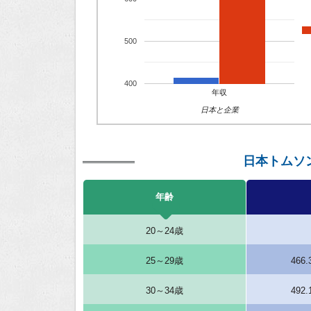
500
400
年収
日本と企業
日本トムソ
年齢
20～24歳
25～29歳
466
30～34歳
492