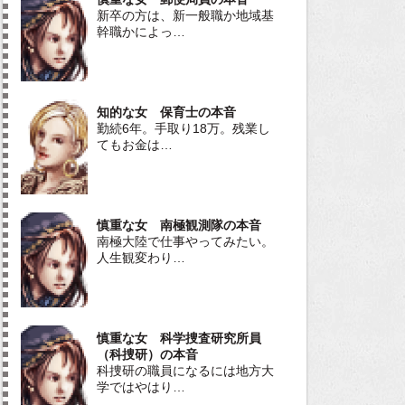
新卒の方は、新一般職か地域基
幹職かによっ…
知的な女 保育士の本音
勤続6年。手取り18万。残業し
てもお金は…
慎重な女 南極観測隊の本音
南極大陸で仕事やってみたい。
人生観変わり…
慎重な女 科学捜査研究所員
（科捜研）の本音
科捜研の職員になるには地方大
学ではやはり…