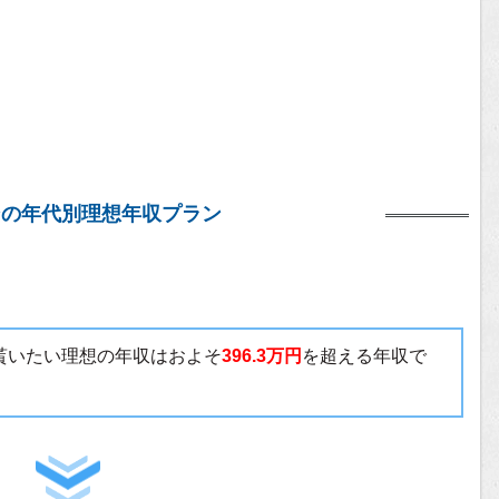
ンの年代別理想年収プラン
で貰いたい理想の年収はおよそ
396.3万円
を超える年収で