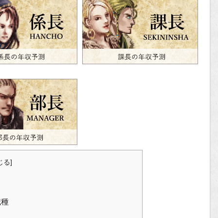
じる
]
職種