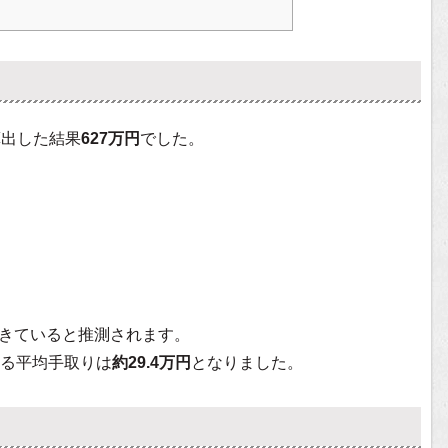
算出した結果
627万円
でした。
きていると推測されます。
る平均手取りは
約29.4万円
となりました。