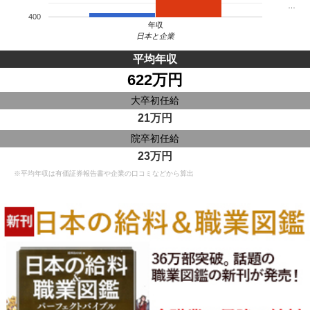
…
400
年収
日本と企業
平均年収
622万円
大卒初任給
21万円
院卒初任給
23万円
※平均年収は有価証券報告書や企業の口コミなどから算出