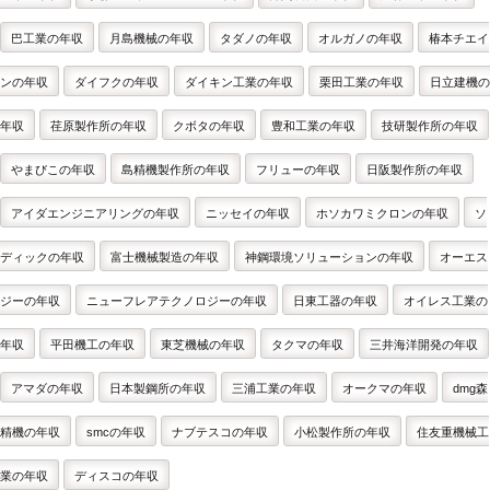
巴工業の年収
月島機械の年収
タダノの年収
オルガノの年収
椿本チエイ
ンの年収
ダイフクの年収
ダイキン工業の年収
栗田工業の年収
日立建機の
年収
荏原製作所の年収
クボタの年収
豊和工業の年収
技研製作所の年収
やまびこの年収
島精機製作所の年収
フリューの年収
日阪製作所の年収
アイダエンジニアリングの年収
ニッセイの年収
ホソカワミクロンの年収
ソ
ディックの年収
富士機械製造の年収
神鋼環境ソリューションの年収
オーエス
ジーの年収
ニューフレアテクノロジーの年収
日東工器の年収
オイレス工業の
年収
平田機工の年収
東芝機械の年収
タクマの年収
三井海洋開発の年収
アマダの年収
日本製鋼所の年収
三浦工業の年収
オークマの年収
dmg森
精機の年収
smcの年収
ナブテスコの年収
小松製作所の年収
住友重機械工
業の年収
ディスコの年収