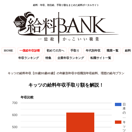
給料・年収、初任給、手取り額をまとめた給料ポータルサイト
HOME
一億総年収診断
初めての方へ
手取り
年代別年収
職業一覧
給料
年収ランキング
特集
企業年収ランキング
転職サイト一覧
キッツの給料年収【20歳30歳40歳】の年齢別年収や役職別年収給料、理想の給与プラン
キッツの給料年収手取り額を解説！
年収比較
700
日
本
の
600
…
キ
ッ
500
ツ