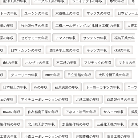
前澤工業の年収
イーグル工業の年収
ジェイテクトの年収
tprの年収
キ
トーの年収
ユーシンの年収
水道機工の年収
マックスの年収
日本ピラー工
業の年収
竹内製作所の年収
工機ホールディングス(旧:日立工機)の年収
大豊工
業の年収
セガサミーの年収
アマノの年収
サンデンの年収
福島工業の年
収
日本トムソンの年収
理想科学工業の年収
キッツの年収
ckdの年収
thkの年収
ホシザキの年収
不二越の年収
フジテックの年収
マキタの年
収
グローリーの年収
ntnの年収
日立造船の年収
大和冷機工業の年収
日本精工の年収
ihiの年収
荏原実業の年収
トーヨーカネツの年収
ローツ
ェの年収
アイチコーポレーションの年収
北越工業の年収
酉島製作所の年収
towaの年収
住友精密工業の年収
アネスト岩田の年収
サムコの年収
鶴見
製作所の年収
北川鉄工所の年収
加藤製作所の年収
三菱化工機の年収
新東
工業の年収
小森コーポレーションの年収
井関農機の年収
澁谷工業の年収